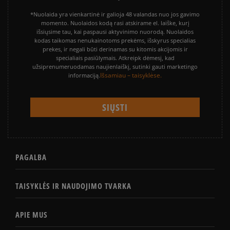
*Nuolaida yra vienkartinė ir galioja 48 valandas nuo jos gavimo
momento. Nuolaidos kodą rasi atskirame el. laiške, kurį
išsiųsime tau, kai paspausi aktyvinimo nuorodą. Nuolaidos
kodas taikomas nenukainotoms prekėms, išskyrus specialias
prekes, ir negali būti derinamas su kitomis akcijomis ir
specialiais pasiūlymais. Atkreipk dėmesį, kad
užsiprenumeruodamas naujienlaiškį, sutinki gauti marketingo
Išsamiau – taisyklėse.
informaciją.
PAGALBA
TAISYKLĖS IR NAUDOJIMO TVARKA
APIE MUS