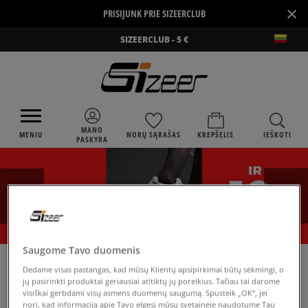
×
PRISIJUNK PRIE SIZEERCLUB
SIZEERCLUB - 5 €
MANO
MENIU
NORŲ SĄRAŠAS
KREPŠELIS
IEŠKOTI
PASKYRA
Saugome Tavo duomenis
›
SIZEER
ADIDAS NIZZA TREK
Dedame visas pastangas, kad mūsų Klientų apsipirkimai būtų sėkmingi, o
jų pasirinkti produktai geriausiai atitiktų jų poreikius. Tačiau tai darome
visiškai gerbdami visų asmens duomenų saugumą. Spustelk „OK“, jei
nori, kad informaciją apie Tavo elgesį mūsų svetainėje naudotume Tau