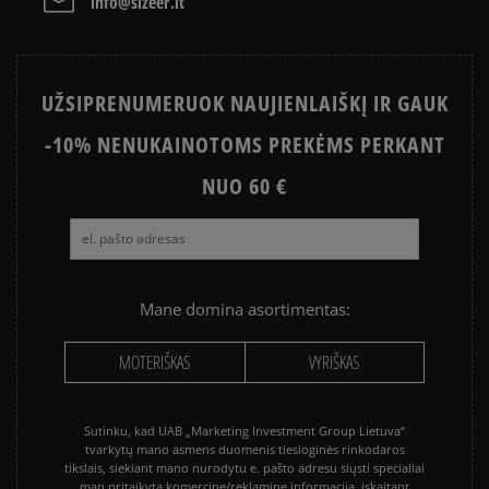
info@sizeer.lt
NIKE AIR MAX
CONVERSE CHUCK TAYLOR ALL
STAR
UŽSIPRENUMERUOK NAUJIENLAIŠKĮ IR GAUK
NIKE BLAZER
VANS OLD SKOOL
-10% NENUKAINOTOMS PREKĖMS PERKANT
NUO 60 €
Mane domina asortimentas:
MOTERIŠKAS
VYRIŠKAS
Sutinku, kad UAB „Marketing Investment Group Lietuva“
tvarkytų mano asmens duomenis tiesioginės rinkodaros
tikslais, siekiant mano nurodytu e. pašto adresu siųsti specialiai
man pritaikytą komercinę/reklaminę informaciją, įskaitant