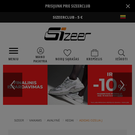
×
PRISIJUNK PRIE SIZEERCLUB
SIZEERCLUB - 5 €
MANO
MENIU
NORŲ SĄRAŠAS
KREPŠELIS
IEŠKOTI
PASKYRA
›
›
›
›
SIZEER
VAIKAMS
AVALYNĖ
KEDAI
ADIDAS OZELIA J