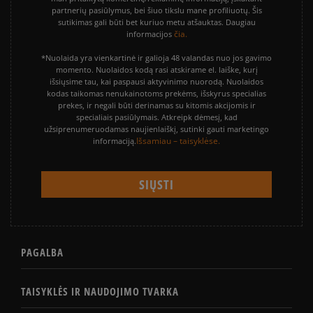
partnerių pasiūlymus, bei šiuo tikslu mane profiliuotų. Šis
sutikimas gali būti bet kuriuo metu atšauktas. Daugiau
čia.
informacijos
*Nuolaida yra vienkartinė ir galioja 48 valandas nuo jos gavimo
momento. Nuolaidos kodą rasi atskirame el. laiške, kurį
išsiųsime tau, kai paspausi aktyvinimo nuorodą. Nuolaidos
kodas taikomas nenukainotoms prekėms, išskyrus specialias
prekes, ir negali būti derinamas su kitomis akcijomis ir
specialiais pasiūlymais. Atkreipk dėmesį, kad
užsiprenumeruodamas naujienlaiškį, sutinki gauti marketingo
Išsamiau – taisyklėse.
informaciją.
PAGALBA
TAISYKLĖS IR NAUDOJIMO TVARKA