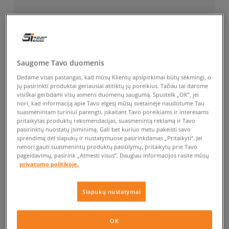
Saugome Tavo duomenis
Dedame visas pastangas, kad mūsų Klientų apsipirkimai būtų sėkmingi, o
jų pasirinkti produktai geriausiai atitiktų jų poreikius. Tačiau tai darome
visiškai gerbdami visų asmens duomenų saugumą. Spustelk „OK“, jei
nori, kad informaciją apie Tavo elgesį mūsų svetainėje naudotume Tau
suasmenintam turiniui parengti, įskaitant Tavo poreikiams ir interesams
pritaikytas produktų rekomendacijas, suasmenintą reklamą ir Tavo
pasirinktų nuostatų įsiminimą. Gali bet kuriuo metu pakeisti savo
sprendimą dėl slapukų ir nustatymuose pasirinkdamas „Pritaikyti“. Jei
nenori gauti suasmenintų produktų pasiūlymų, pritaikytų prie Tavo
pageidavimų, pasirink „Atmesti visus”. Daugiau informacijos rasite mūsų
privatumo politikoje.
Slapukų nustatymai
OK