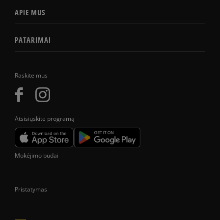
APIE MUS
PATARIMAI
Raskite mus
Atsisiųskite programą
Mokėjimo būdai
Pristatymas
Prekes pristatome tik Lietuvos Respublikos teritorijoje