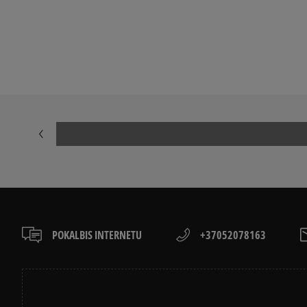
Peržiūrėkite populiarias vyriškų kedai kolekcijas:
NIKE AIR FORCE 1
ADIDAS HAND
ADIDAS GAZELLE
NIKE DUNK
NEW BALANCE 9060
AIR JORDAN
NIKE AIR MAX 90
CONVERSE CH
ASICS GEL-NYC
VANS KNU SK
POKALBIS INTERNETU
+37052078163