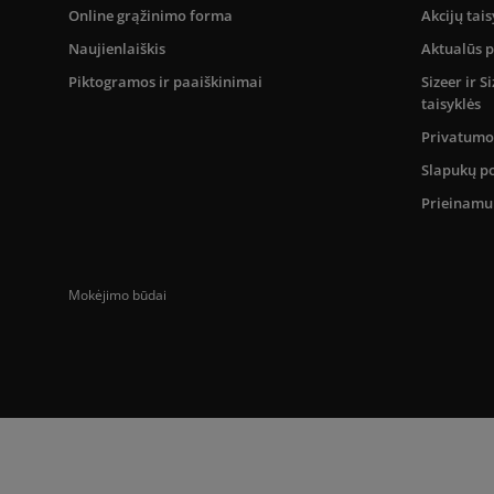
Online grąžinimo forma
Akcijų tais
Naujienlaiškis
Aktualūs 
Piktogramos ir paaiškinimai
Sizeer ir 
taisyklės
Privatumo 
Slapukų po
Prieinam
Mokėjimo būdai