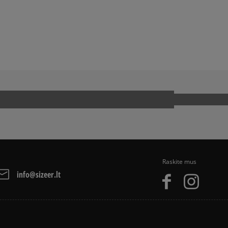
American Express krediti
Apmokėjimas atsiimant pr
arba grynais. Paslauga 
BALL SPEZIAL
ADIDAS SAMBA
ADIDAS SUPERSTAR
Kaip mes renkame atsi
JORDAN 4
UCK TAYLOR ALL STAR
PUMA PALERMO
OOL
VANS OLD SKOOL
Raskite mus
info@sizeer.lt