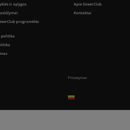
yklės ir sąlygos
Apie SizeerClub
pasiūlymai
Kontaktai
SizeerClub programėlės
politika
litika
umas
Pristatymas
Prekes pristatome tik Lietuvos Respubli