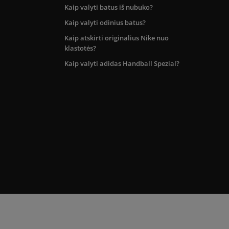
Kaip valyti batus iš nubuko?
Kaip valyti odinius batus?
Kaip atskirti originalius Nike nuo
klastotės?
Kaip valyti adidas Handball Spezial?
kos teritorijoje