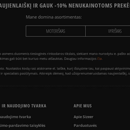
UJIENLAIŠKĮ IR GAUK -10% NENUKAINOTOMS PREKĖ
Mane domina asortimentas:
MOTERIŠKAS
VYRIŠKAS
smens duomenis tiesioginės rinkodaros tikslais, siekiant mano nurodytu e. pašto adre
čia.
utikimas gali būti bet kuriuo metu atšauktas. Daugiau informacijos
to. Nuolaidos kodą rasi atskirame el. laiške, kurį išsiųsime tau, kai paspausi akty
is ir specialiais pasiūlymais. Atkreipk dėmesį, kad užsiprenumeruodamas naujienlaiškį, 
S IR NAUDOJIMO TVARKA
APIE MUS
 naudojimo tvarka
Apie Sizeer
kimo-pardavimo taisyklės
Parduotuvės