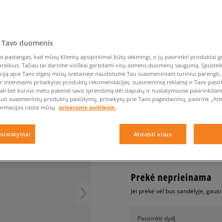
Nike Air Max TL 2.5
Liemens rankinė
Vans
Confront
Champion
EMU Australia
Converse Chuck Taylor
Batų priežiūra
Liemens rankinė
All Star
Havaianas
Skrybėlės
Converse
Confront
Ellesse
Skrybėlės
Converse Chuck 70
Saucony
Crocs
Converse
Jansport
Jordan 4
Clarks
Dr. Martens
DC
Jordan
 Tavo duomenis
ADIDAS OZRAH
Nike Air Max DN8
Dickies
Eastpak
Dickies
Lacoste
 pastangas, kad mūsų Klientų apsipirkimai būtų sėkmingi, o jų pasirinkti produktai ge
vyrams, kedai
New Balance 530
poreikius. Tačiau tai darome visiškai gerbdami visų asmens duomenų saugumą. Spustelk 
EMU Australia
Dr. Martens
New Era
ciją apie Tavo elgesį mūsų svetainėje naudotume Tau suasmenintam turiniui parengti, 
New Balance 9060
4.9
(
23
)
ir interesams pritaikytas produktų rekomendacijas, suasmenintą reklamą ir Tavo pasir
Nike Dunk
ali bet kuriuo metu pakeisti savo sprendimą dėl slapukų ir nustatymuose pasirinkdamas
80
€
auti suasmenintų produktų pasiūlymų, pritaikytų prie Tavo pageidavimų, pasirink „Atme
Puma Speedcat
ormacijos rasite mūsų
privatumo politikoje.
Puma Suede XL
Puma Palermo
+ 80 tšk.
SizeerClub
nustatymai
Atmesti visus
Asics Gel-NYC Rugged
Prekė neprieinama
Jei prekė vėl bus sandėlyje, gaus
Pasirinkti dydį