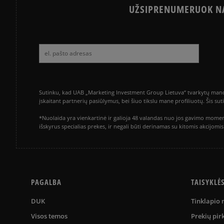
UŽSIPRENUMERUOK NA
Sutinku, kad UAB „Marketing Investment Group Lietuva“ tvarkytų mano a
įskaitant partnerių pasiūlymus, bei šiuo tikslu mane profiliuotų. Šis s
*Nuolaida yra vienkartinė ir galioja 48 valandas nuo jos gavimo momen
išskyrus specialias prekes, ir negali būti derinamas su kitomis akcijom
PAGALBA
TAISYKLĖ
DUK
Tinklapio
Visos temos
Prekių pir