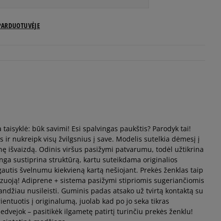
US dydžiai
PARDUOTUVĖJE
Pranešti man
Pranešti man
Pranešti man
taisyklė: būk savimi! Esi spalvingas paukštis? Parodyk tai!
Pranešti man
 ir nukreipk visų žvilgsnius į save. Modelis sutelkia dėmesį į
ę išvaizdą. Odinis viršus pasižymi patvarumu, todėl užtikrina
Pranešti man
nga sustiprina struktūrą, kartu suteikdama originalios
gautis švelnumu kiekvieną kartą nešiojant. Prekės ženklas taip
zuoją! Adiprene + sistema pasižymi stipriomis sugeriančiomis
Pranešti man
landžiau nusileisti. Guminis padas atsako už tvirtą kontaktą su
ientuotis į originalumą, juolab kad po jo seka tikras
vejok – pasitikėk ilgametę patirtį turinčiu prekės ženklu!
Pranešti man