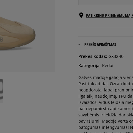
EU dydžiai
PATIKRINK PRIEINAMUMĄ 
41 1/3
26 cm
42
26,5 cm
PREKĖS APRAŠYMAS
Prekės kodas:
GX3240
42 2/3
27 cm
Kategorija:
Kedai
Gatvės madoje galioja viena 
43 1/3
27,5 cm
Pasirink adidas Ozrah kedus
neapdorotą, labai pramonin
44
28 cm
ilgalaikį naudojimą. TPU da
išvaizdos. Vidus leidžia mė
pat nepamiršta apie amorti
44 2/3
28,5 cm
savybėmis ir leidžia dar sk
paviršiumi. Madoje verta or
patogumas ir lengvumas! Ned
45 1/3
29 cm