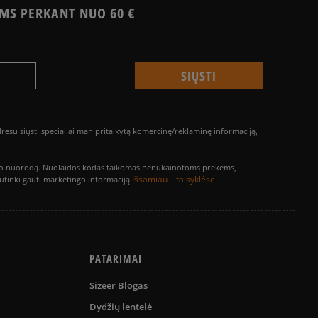
MS PERKANT NUO 60 €
su siųsti specialiai man pritaikytą komercinę/reklaminę informaciją,
vinimo nuorodą. Nuolaidos kodas taikomas nenukainotoms prekėms,
Išsamiau – taisyklėse.
sutinki gauti marketingo informaciją.
PATARIMAI
Sizeer Blogas
Dydžių lentelė