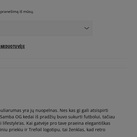
i pranešimą iš mūsų.
US dydžiai
PARDUOTUVĖJE
Pranešti man
Pranešti man
Pranešti man
liarumas yra jų nuopelnas. Nes kas gi gali atsispirti
Pranešti man
Samba OG kedai iš pradžių buvo sukurti futbolui, tačiau
i lifestyle‘as. Kai gatvėje pro tave praeina elegantiškas
Pranešti man
niu priekiu ir Trefoil logotipu, tai ženklas, kad retro