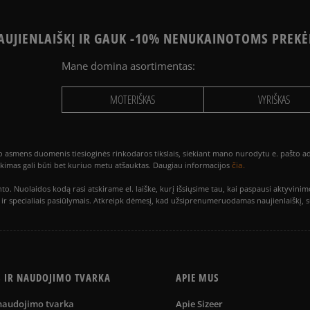
UJIENLAIŠKĮ IR GAUK -10% NENUKAINOTOMS PREKĖ
Mane domina asortimentas:
MOTERIŠKAS
VYRIŠKAS
smens duomenis tiesioginės rinkodaros tikslais, siekiant mano nurodytu e. pašto adre
čia.
utikimas gali būti bet kuriuo metu atšauktas. Daugiau informacijos
to. Nuolaidos kodą rasi atskirame el. laiške, kurį išsiųsime tau, kai paspausi akty
is ir specialiais pasiūlymais. Atkreipk dėmesį, kad užsiprenumeruodamas naujienlaiškį, 
S IR NAUDOJIMO TVARKA
APIE MUS
 naudojimo tvarka
Apie Sizeer