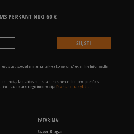
MS PERKANT NUO 60 €
su siųsti specialiai man pritaikytą komercinę/reklaminę informaciją,
vinimo nuorodą. Nuolaidos kodas taikomas nenukainotoms prekėms,
Išsamiau – taisyklėse.
sutinki gauti marketingo informaciją.
PATARIMAI
Sizeer Blogas