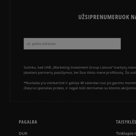
UŽSIPRENUMERUOK NA
Sutinku, kad UAB „Marketing Investment Group Lietuva“ tvarkytų mano a
įskaitant partnerių pasiūlymus, bei šiuo tikslu mane profiliuotų. Šis s
*Nuolaida yra vienkartinė ir galioja 48 valandas nuo jos gavimo momen
išskyrus specialias prekes, ir negali būti derinamas su kitomis akcijom
PAGALBA
TAISYKLĖ
DUK
Tinklapio