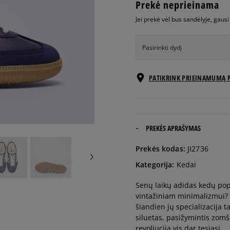
Prekė neprieinama
Jei prekė vėl bus sandėlyje, gaus
Pasirinkti dydį
EU dydžiai
PATIKRINK PRIEINAMUMĄ 
36
22 cm
36 2/3
22,5 cm
PREKĖS APRAŠYMAS
Prekės kodas:
JI2736
37 1/3
23 cm
Kategorija:
Kedai
Senų laikų adidas kedų popu
38
23,5 cm
vintažiniam minimalizmui? 
šiandien jų specializacija ta
38 2/3
24 cm
siluetas, pasižymintis zomši
revoliucija vis dar tęsiasi.