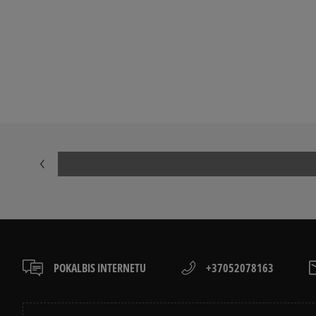
Peržiūrėkite populiarias moteriškų kedai kolekcijas:
NIKE AIR FORCE 1
ADIDAS SAMB
NIKE DUNK
NIKE CORTEZ
NEW BALANCE 530
AIR JORDAN
PUMA PALERMO
PUMA SPEED
NEW BALANCE 9060
SALOMON EV
POKALBIS INTERNETU
+37052078163