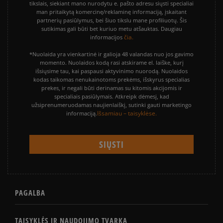
tikslais, siekiant mano nurodytu e. pašto adresu siųsti specialiai
man pritaikytą komercinę/reklaminę informaciją, įskaitant
partnerių pasiūlymus, bei šiuo tikslu mane profiliuotų. Šis
sutikimas gali būti bet kuriuo metu atšauktas. Daugiau
čia.
informacijos
*Nuolaida yra vienkartinė ir galioja 48 valandas nuo jos gavimo
momento. Nuolaidos kodą rasi atskirame el. laiške, kurį
išsiųsime tau, kai paspausi aktyvinimo nuorodą. Nuolaidos
kodas taikomas nenukainotoms prekėms, išskyrus specialias
prekes, ir negali būti derinamas su kitomis akcijomis ir
specialiais pasiūlymais. Atkreipk dėmesį, kad
užsiprenumeruodamas naujienlaiškį, sutinki gauti marketingo
Išsamiau – taisyklėse.
informaciją.
PAGALBA
TAISYKLĖS IR NAUDOJIMO TVARKA