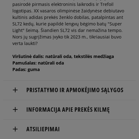
39 1/3
24,5 cm
pasirodė pirmasis elektroninis laikrodis ir Trefoil
logotipas. XX vasaros olimpinėse žaidynėse debiutavo
kultinis adidas prekės ženklo dobilas, patalpintas ant
40
25 cm
SL72 kedų, kurie papildė lengvų bėgimo batų "Super
Light" šeimą. Šiandien SL72 vis dar nemažina tempo.
Nors jų sugrįžimas įvyko tik 2023 m., tikriausiai buvo
40 2/3
25,5 cm
verta laukti?
Viršutinė dalis: natūrali oda, tekstilės medžiaga
41 1/3
26 cm
Pamušalas: natūrali oda
Padas: guma
PRISTATYMO IR APMOKĖJIMO SĄLYGOS
NEMOKAMAS PRISTATYMAS NUO 60 €
INFORMACIJA APIE PREKĖS KILMĘ
Prekės pristatomos per 2-6 d.d.
adidas
ATSILIEPIMAI
Pristatymas:
Hoogoorddreef 9a