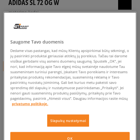
ADIDAS SL 72 OG W
moterims, kedai
4.9
(
742
)
79
€
Saugome Tavo duomenis
89
€
-11%
(žemiausia kaina per pastarąsias 30 dienų iki nuolaidos)
Dedame visas pastangas, kad mūsų Klientų apsipirkimai būtų sėkmingi, o
110
€
-28%
(pradinė kaina)
jų pasirinkti produktai geriausiai atitiktų jų poreikius. Tačiau tai darome
visiškai gerbdami visų asmens duomenų saugumą. Spustelk „OK“, jei
+ 79 tšk.
SizeerClub
nori, kad informaciją apie Tavo elgesį mūsų svetainėje naudotume Tau
suasmenintam turiniui parengti, įskaitant Tavo poreikiams ir interesams
pritaikytas produktų rekomendacijas, suasmenintą reklamą ir Tavo
SPALVA
RUSVAI GELSVA
pasirinktų nuostatų įsiminimą. Gali bet kuriuo metu pakeisti savo
sprendimą dėl slapukų ir nustatymuose pasirinkdamas „Pritaikyti“. Jei
nenori gauti suasmenintų produktų pasiūlymų, pritaikytų prie Tavo
pageidavimų, pasirink „Atmesti visus”. Daugiau informacijos rasite mūsų
privatumo politikoje.
Slapukų nustatymai
Pasirinkti dydį
OK