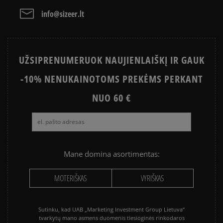
NEW BALANCE 530
AIR JORDAN
Išvalyti
Paieška
info@sizeer.lt
NIKE AIR MAX
CONVERSE CHUCK TAYLOR ALL
STAR
UŽSIPRENUMERUOK NAUJIENLAIŠKĮ IR GAUK
PUMA PALERMO
PUMA SPEEDCAT
-10% NENUKAINOTOMS PREKĖMS PERKANT
NEW BALANCE 740
NIKE BLAZER
NEW BALANCE 9060
NUO 60 €
SALOMON EVR
VANS KNU SKOOL
VANS OLD SKOOL
Mane domina asortimentas:
MOTERIŠKAS
VYRIŠKAS
Sutinku, kad UAB „Marketing Investment Group Lietuva“
tvarkytų mano asmens duomenis tiesioginės rinkodaros