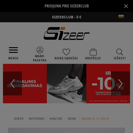
×
PRISIJUNK PRIE SIZEERCLUB
SIZEERCLUB - 5 €
MANO
MENIU
NORŲ SĄRAŠAS
KREPŠELIS
IEŠKOTI
PASKYRA
›
›
›
›
SIZEER
MOTERIMS
AVALYNĖ
KEDAI
ADIDAS SL 72 OG W