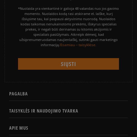
*Nuolaida yra vienkartinė ir galioja 48 valandas nuo jos gavimo
momento. Nuolaidos kodą rasi atskirame el. laiške, kurį
išsiųsime tau, kai paspausi aktyvinimo nuorodą. Nuolaidos
kodas taikomas nenukainotoms prekėms, išskyrus specialias
prekes, ir negali būti derinamas su kitomis akcijomis ir
specialiais pasiūlymais. Atkreipk dėmesį, kad
užsiprenumeruodamas naujienlaiškį, sutinki gauti marketingo
Išsamiau – taisyklėse.
informaciją.
PAGALBA
TAISYKLĖS IR NAUDOJIMO TVARKA
APIE MUS