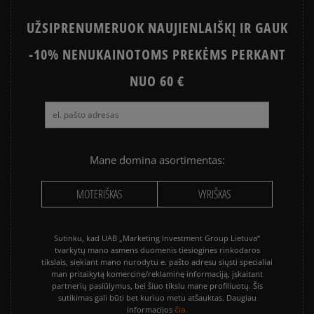
UŽSIPRENUMERUOK NAUJIENLAIŠKĮ IR GAUK
-10% NENUKAINOTOMS PREKĖMS PERKANT
NUO 60 €
Mane domina asortimentas:
MOTERIŠKAS
VYRIŠKAS
Sutinku, kad UAB „Marketing Investment Group Lietuva“
tvarkytų mano asmens duomenis tiesioginės rinkodaros
tikslais, siekiant mano nurodytu e. pašto adresu siųsti specialiai
man pritaikytą komercinę/reklaminę informaciją, įskaitant
partnerių pasiūlymus, bei šiuo tikslu mane profiliuotų. Šis
sutikimas gali būti bet kuriuo metu atšauktas. Daugiau
čia.
informacijos