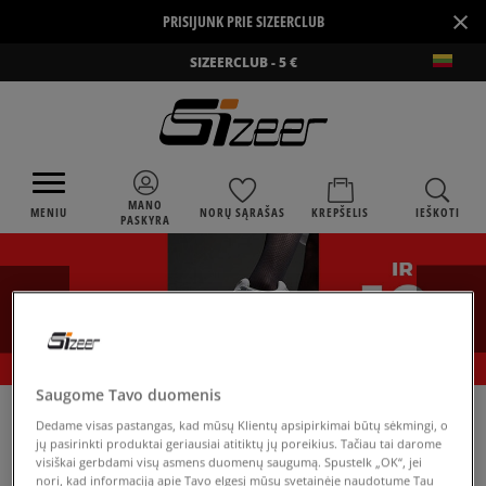
×
PRISIJUNK PRIE SIZEERCLUB
SIZEERCLUB - 5 €
MANO
MENIU
NORŲ SĄRAŠAS
KREPŠELIS
IEŠKOTI
PASKYRA
Saugome Tavo duomenis
›
SIZEER
ADIDAS STAN SMITH FOREVER
Dedame visas pastangas, kad mūsų Klientų apsipirkimai būtų sėkmingi, o
jų pasirinkti produktai geriausiai atitiktų jų poreikius. Tačiau tai darome
visiškai gerbdami visų asmens duomenų saugumą. Spustelk „OK“, jei
nori, kad informaciją apie Tavo elgesį mūsų svetainėje naudotume Tau