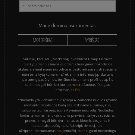
VANS KNU SKOOL
VANS OLD SKOOL
Mane domina asortimentas:
MOTERIŠKAS
VYRIŠKAS
Sutinku, kad UAB „Marketing Investment Group Lietuva“
tvarkytų mano asmens duomenis tiesioginės rinkodaros
tikslais, siekiant mano nurodytu e. pašto adresu siųsti specialiai
man pritaikytą komercinę/reklaminę informaciją, įskaitant
partnerių pasiūlymus, bei šiuo tikslu mane profiliuotų. Šis
sutikimas gali būti bet kuriuo metu atšauktas. Daugiau
čia.
informacijos
*Nuolaida yra vienkartinė ir galioja 48 valandas nuo jos gavimo
momento. Nuolaidos kodą rasi atskirame el. laiške, kurį
išsiųsime tau, kai paspausi aktyvinimo nuorodą. Nuolaidos
kodas taikomas nenukainotoms prekėms, išskyrus specialias
prekes, ir negali būti derinamas su kitomis akcijomis ir
specialiais pasiūlymais. Atkreipk dėmesį, kad
užsiprenumeruodamas naujienlaiškį, sutinki gauti marketingo