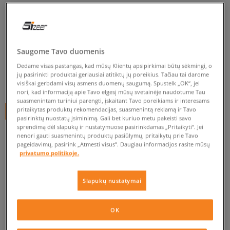
ADIDAS SUPERSTAR GLOSSY
TOE W
moterims, kedai
Saugome Tavo duomenis
0.0
(
0
)
Dedame visas pastangas, kad mūsų Klientų apsipirkimai būtų sėkmingi, o
jų pasirinkti produktai geriausiai atitiktų jų poreikius. Tačiau tai darome
45
€
visiškai gerbdami visų asmens duomenų saugumą. Spustelk „OK“, jei
nori, kad informaciją apie Tavo elgesį mūsų svetainėje naudotume Tau
suasmenintam turiniui parengti, įskaitant Tavo poreikiams ir interesams
pritaikytas produktų rekomendacijas, suasmenintą reklamą ir Tavo
+ 45 tšk.
SizeerClub
pasirinktų nuostatų įsiminimą. Gali bet kuriuo metu pakeisti savo
sprendimą dėl slapukų ir nustatymuose pasirinkdamas „Pritaikyti“. Jei
nenori gauti suasmenintų produktų pasiūlymų, pritaikytų prie Tavo
pageidavimų, pasirink „Atmesti visus”. Daugiau informacijos rasite mūsų
Prekė neprieinama
privatumo politikoje.
Jei prekė vėl bus sandėlyje, gausi pranešimą iš mūsų.
Slapukų nustatymai
Pasirinkti dydį
OK
EU dydžiai
US dydžiai
PATIKRINK PRIEINAMUMĄ PARDUOTUVĖJE