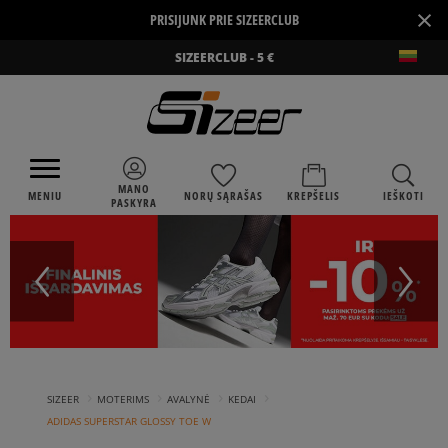
×
PRISIJUNK PRIE SIZEERCLUB
SIZEERCLUB - 5 €
MANO
MENIU
NORŲ SĄRAŠAS
KREPŠELIS
IEŠKOTI
PASKYRA
›
›
›
›
SIZEER
MOTERIMS
AVALYNĖ
KEDAI
ADIDAS SUPERSTAR GLOSSY TOE W