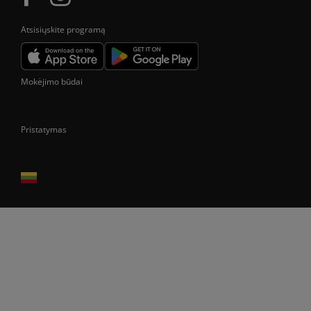
Atsisiųskite programą
Mokėjimo būdai
Pristatymas
Prekes pristatome tik Lietuvos Respublikos teritorijoje