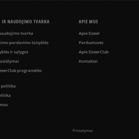
S IR NAUDOJIMO TVARKA
APIE MUS
 naudojimo tvarka
Apie Sizeer
kimo-pardavimo taisyklės
Parduotuvės
yklės ir sąlygos
Apie SizeerClub
pasiūlymai
Kontaktai
SizeerClub programėlės
politika
litika
umas
Pristatymas