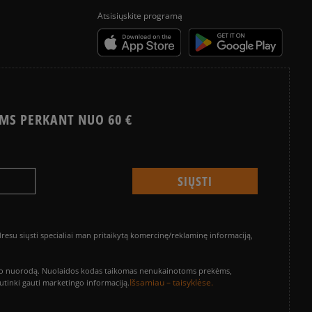
Atsisiųskite programą
MS PERKANT NUO 60 €
su siųsti specialiai man pritaikytą komercinę/reklaminę informaciją,
vinimo nuorodą. Nuolaidos kodas taikomas nenukainotoms prekėms,
Išsamiau – taisyklėse.
sutinki gauti marketingo informaciją.