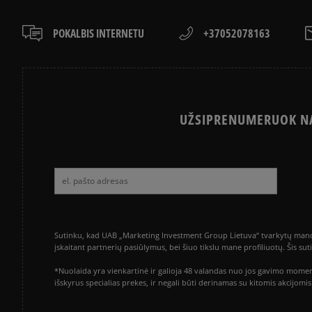
POKALBIS INTERNETU
+37052078163
UŽSIPRENUMERUOK NA
Sutinku, kad UAB „Marketing Investment Group Lietuva“ tvarkytų mano a
įskaitant partnerių pasiūlymus, bei šiuo tikslu mane profiliuotų. Šis s
*Nuolaida yra vienkartinė ir galioja 48 valandas nuo jos gavimo momen
išskyrus specialias prekes, ir negali būti derinamas su kitomis akcijom