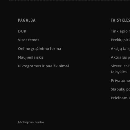
PAGALBA
TAISYKLĖ
DUK
Tinklapio
Visos temos
Prekių pir
Online grąžinimo forma
Akcijų tais
Naujienlaiškis
Aktualūs 
Piktogramos ir paaiškinimai
Sizeer ir 
taisyklės
Privatumo 
Slapukų po
Prieinam
Mokėjimo būdai