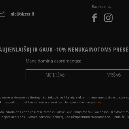
Raskite mus
info@sizeer.lt
UJIENLAIŠKĮ IR GAUK -10% NENUKAINOTOMS PREKĖ
Mane domina asortimentas:
MOTERIŠKAS
VYRIŠKAS
smens duomenis tiesioginės rinkodaros tikslais, siekiant mano nurodytu e. pašto adre
čia.
utikimas gali būti bet kuriuo metu atšauktas. Daugiau informacijos
to. Nuolaidos kodą rasi atskirame el. laiške, kurį išsiųsime tau, kai paspausi akty
is ir specialiais pasiūlymais. Atkreipk dėmesį, kad užsiprenumeruodamas naujienlaiškį, 