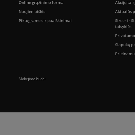
Online grąžinimo forma
Akcijų tais
Naujienlaiškis
Aktualūs 
Piktogramos ir paaiškinimai
Sizeer ir 
taisyklės
Privatumo 
Slapukų po
Prieinam
Mokėjimo būdai