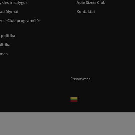
yklės ir sąlygos
Apie SizeerClub
pasiūlymai
Kontaktai
SizeerClub programėlės
politika
litika
umas
Pristatymas
Prekes pristatome tik Lietuvos Respubli