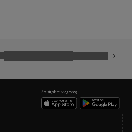
ADIDAS CAMPUS
NEW BALANCE 740
liepimus?
CONVERSE CHUCK TAYLOR ALL STAR
Klientų atsiliepimai
Išvalyti
Paieška
Atsisiųskite programą