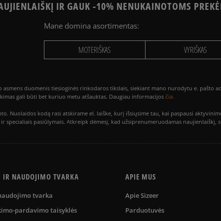
UJIENLAIŠKĮ IR GAUK -10% NENUKAINOTOMS PREKĖ
Mane domina asortimentas:
MOTERIŠKAS
VYRIŠKAS
smens duomenis tiesioginės rinkodaros tikslais, siekiant mano nurodytu e. pašto adre
čia.
utikimas gali būti bet kuriuo metu atšauktas. Daugiau informacijos
to. Nuolaidos kodą rasi atskirame el. laiške, kurį išsiųsime tau, kai paspausi akty
is ir specialiais pasiūlymais. Atkreipk dėmesį, kad užsiprenumeruodamas naujienlaiškį, 
S IR NAUDOJIMO TVARKA
APIE MUS
 naudojimo tvarka
Apie Sizeer
kimo-pardavimo taisyklės
Parduotuvės