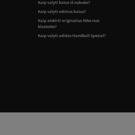
Kaip valyti batus iš nubuko?
Kaip valyti odinius batus?
Kaip atskirti originalius Nike nuo
klastotės?
Kaip valyti adidas Handball Spezial?
kos teritorijoje