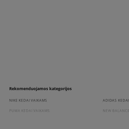
Rekomenduojamos kategorijos
NIKE KEDAI VAIKAMS
ADIDAS KEDA
PUMA KEDAI VAIKAMS
NEW BALANCE
Peržiūrėkite populiarias vaikų kedai kolekcijas: