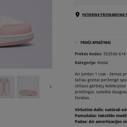
EU dydžiai
PATIKRINK PRIEINAMUMĄ 
35,5
22,5 cm
36
23 cm
PREKĖS APRAŠYMAS
Prekės kodas:
553560-614
36,5
23,5 cm
Kategorija:
Kedai
Air Jordan 1 Low - žemas pro
37,5
23,5 cm
tačiau greitai peržengė spo
stiliaus gerbėjų kolekcijose
38
24 cm
priešingai, suteikia daugia
ženklas.
38,5
24 cm
Viršutinė dalis: natūrali o
Pamušalas: tekstilės medž
Padas: Air amortizacijos 
39
24,5 cm