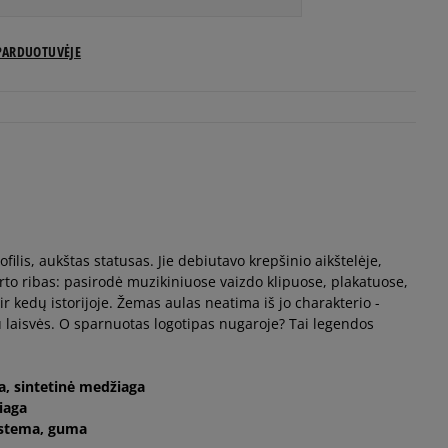
US dydžiai
PARDUOTUVĖJE
Pranešti man
Pranešti man
Pranešti man
filis, aukštas statusas. Jie debiutavo krepšinio aikštelėje,
Pranešti man
rto ribas: pasirodė muzikiniuose vaizdo klipuose, plakatuose,
 ir kedų istorijoje. Žemas aulas neatima iš jo charakterio -
Pranešti man
u laisvės. O sparnuotas logotipas nugaroje? Tai legendos
Pranešti man
da, sintetinė medžiaga
iaga
sistema, guma
Pranešti man