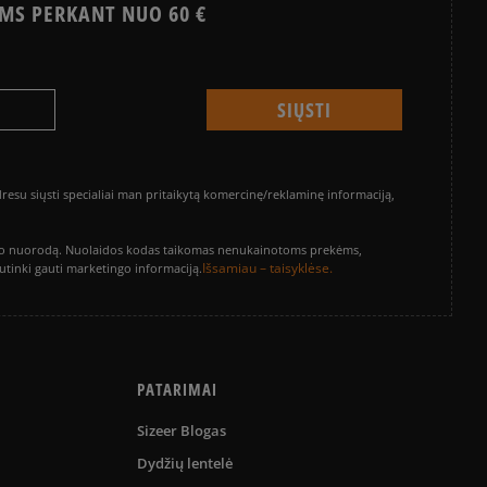
MS PERKANT NUO 60 €
su siųsti specialiai man pritaikytą komercinę/reklaminę informaciją,
vinimo nuorodą. Nuolaidos kodas taikomas nenukainotoms prekėms,
Išsamiau – taisyklėse.
sutinki gauti marketingo informaciją.
PATARIMAI
Sizeer Blogas
Dydžių lentelė