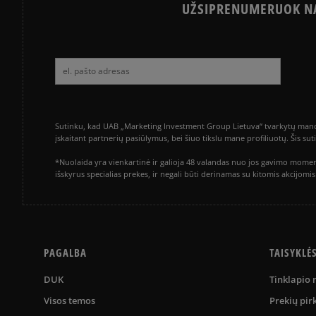
UŽSIPRENUMERUOK NA
Sutinku, kad UAB „Marketing Investment Group Lietuva“ tvarkytų mano a
įskaitant partnerių pasiūlymus, bei šiuo tikslu mane profiliuotų. Šis s
*Nuolaida yra vienkartinė ir galioja 48 valandas nuo jos gavimo momen
išskyrus specialias prekes, ir negali būti derinamas su kitomis akcijom
PAGALBA
TAISYKLĖ
DUK
Tinklapio
Visos temos
Prekių pir