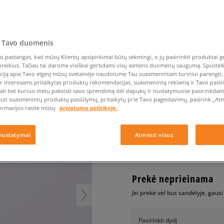
Nike Air Max TL 2.5
Vans
Liemens rankinė
Vans
Confront
Champion
EMU Australia
Converse Chuck Taylor
Batų priežiūra
Liemens rankinė
All Star
Havaianas
Skrybėlės
Converse
Confront
Ellesse
Skrybėlės
Converse Chuck 70
Saucony
Crocs
Converse
Jansport
Jordan 4
Clarks
Dr. Martens
DC
Jordan
 Tavo duomenis
AIR JORDAN 1 LOW
Nike Air Max DN8
Dickies
Eastpak
Dickies
Lacoste
 pastangas, kad mūsų Klientų apsipirkimai būtų sėkmingi, o jų pasirinkti produktai ge
vaikams, kedai
New Balance 530
poreikius. Tačiau tai darome visiškai gerbdami visų asmens duomenų saugumą. Spustelk 
EMU Australia
Dr. Martens
New Era
ciją apie Tavo elgesį mūsų svetainėje naudotume Tau suasmenintam turiniui parengti, 
New Balance 9060
4.8
(
25
)
ir interesams pritaikytas produktų rekomendacijas, suasmenintą reklamą ir Tavo pasir
Nike Dunk
ali bet kuriuo metu pakeisti savo sprendimą dėl slapukų ir nustatymuose pasirinkdamas
59
€
auti suasmenintų produktų pasiūlymų, pritaikytų prie Tavo pageidavimų, pasirink „Atme
Puma Speedcat
ormacijos rasite mūsų
privatumo politikoje.
Puma Suede XL
Puma Palermo
+ 59 tšk.
SizeerClub
nustatymai
Atmesti visus
Asics Gel-NYC Rugged
Prekė neprieinama
Jei prekė vėl bus sandėlyje, gaus
Pasirinkti dydį