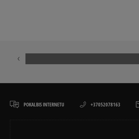
NIKE AIR FORCE 1
ADIDAS HAND
ADIDAS GAZELLE
NIKE DUNK
AIR JORDAN
JORDAN 4
NIKE BLAZER
VANS OLD SK
POKALBIS INTERNETU
+37052078163