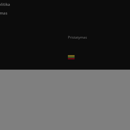
litika
umas
Pristatymas
Prekes pristatome tik Lietuvos Respubli