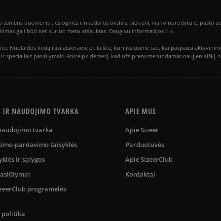
smens duomenis tiesioginės rinkodaros tikslais, siekiant mano nurodytu e. pašto adre
čia.
utikimas gali būti bet kuriuo metu atšauktas. Daugiau informacijos
to. Nuolaidos kodą rasi atskirame el. laiške, kurį išsiųsime tau, kai paspausi akty
is ir specialiais pasiūlymais. Atkreipk dėmesį, kad užsiprenumeruodamas naujienlaiškį, 
S IR NAUDOJIMO TVARKA
APIE MUS
 naudojimo tvarka
Apie Sizeer
kimo-pardavimo taisyklės
Parduotuvės
yklės ir sąlygos
Apie SizeerClub
pasiūlymai
Kontaktai
SizeerClub programėlės
politika