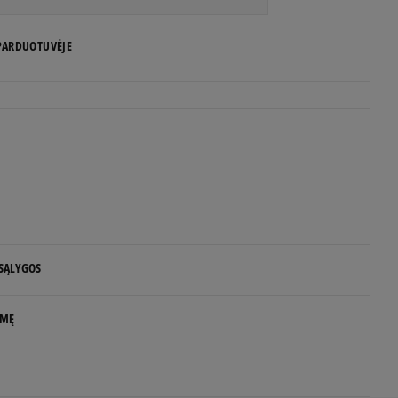
US dydžiai
PARDUOTUVĖJE
Pranešti man
Pranešti man
Pranešti man
Pranešti man
 SĄLYGOS
Pranešti man
 NUO 60 €
LMĘ
Pranešti man
d.d.
Pranešti man