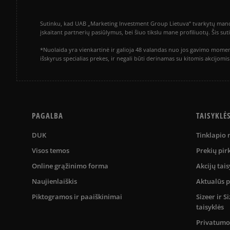
Sutinku, kad UAB „Marketing Investment Group Lietuva“ tvarkytų mano a
įskaitant partnerių pasiūlymus, bei šiuo tikslu mane profiliuotų. Šis s
*Nuolaida yra vienkartinė ir galioja 48 valandas nuo jos gavimo momen
išskyrus specialias prekes, ir negali būti derinamas su kitomis akcijom
PAGALBA
TAISYKLĖ
DUK
Tinklapio
Visos temos
Prekių pir
Online grąžinimo forma
Akcijų tais
Naujienlaiškis
Aktualūs 
Piktogramos ir paaiškinimai
Sizeer ir 
taisyklės
Privatumo 