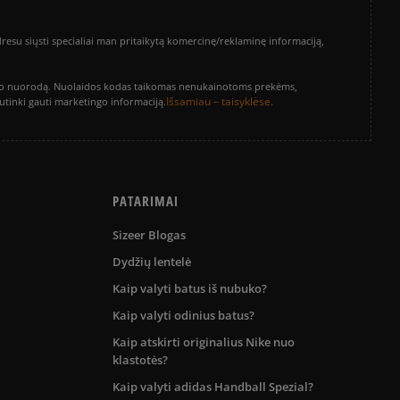
su siųsti specialiai man pritaikytą komercinę/reklaminę informaciją,
vinimo nuorodą. Nuolaidos kodas taikomas nenukainotoms prekėms,
Išsamiau – taisyklėse.
sutinki gauti marketingo informaciją.
PATARIMAI
Sizeer Blogas
Dydžių lentelė
Kaip valyti batus iš nubuko?
Kaip valyti odinius batus?
Kaip atskirti originalius Nike nuo
klastotės?
Kaip valyti adidas Handball Spezial?