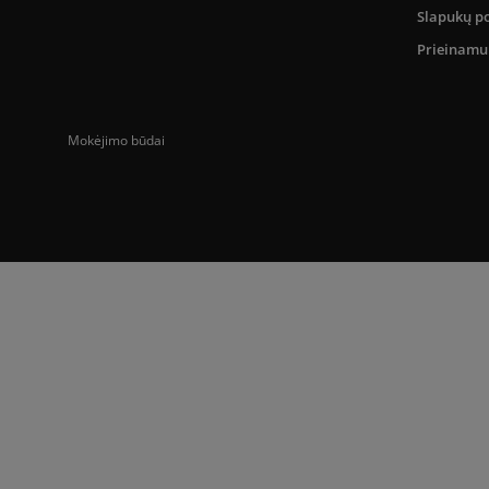
Slapukų po
Prieinam
Mokėjimo būdai