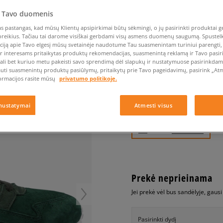
Nike Air Max TL 2.5
Liemens rankinė
Vans
Confront
Champion
EMU Australia
Converse Chuck Taylor
Batų priežiūra
Liemens rankinė
All Star
 Tavo duomenis
Havaianas
Skrybėlės
Converse
Confront
Ellesse
Skrybėlės
Converse Chuck 70
Saucony
Crocs
Converse
Jansport
 pastangas, kad mūsų Klientų apsipirkimai būtų sėkmingi, o jų pasirinkti produktai ge
poreikius. Tačiau tai darome visiškai gerbdami visų asmens duomenų saugumą. Spustelk 
Jordan 4
Clarks
Dr. Martens
DC
Jordan
ciją apie Tavo elgesį mūsų svetainėje naudotume Tau suasmenintam turiniui parengti, 
ASICS GEL-LYTE V
Nike Air Max DN8
ir interesams pritaikytas produktų rekomendacijas, suasmenintą reklamą ir Tavo pasir
Dickies
Eastpak
Dickies
Lacoste
vyrams, asics
ali bet kuriuo metu pakeisti savo sprendimą dėl slapukų ir nustatymuose pasirinkdamas
New Balance 530
EMU Australia
Dr. Martens
New Era
auti suasmenintų produktų pasiūlymų, pritaikytų prie Tavo pageidavimų, pasirink „Atme
New Balance 9060
ormacijos rasite mūsų
privatumo politikoje.
0.0
(
0
)
Nike Dunk
59,99
€
Puma Speedcat
nustatymai
Atmesti visus
Puma Suede XL
Puma Palermo
+ 60 tšk.
SizeerClub
Asics Gel-NYC Rugged
Prekė neprieinama
Jei prekė vėl bus sandėlyje, gaus
Pasirinkti dydį