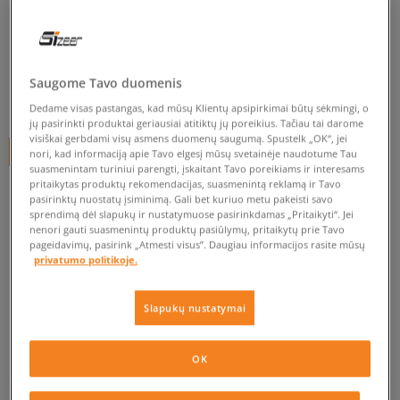
CONFRONT UNIVERSITY
vyrams, kedai
0.0
(
0
)
Saugome Tavo duomenis
15
€
Dedame visas pastangas, kad mūsų Klientų apsipirkimai būtų sėkmingi, o
jų pasirinkti produktai geriausiai atitiktų jų poreikius. Tačiau tai darome
visiškai gerbdami visų asmens duomenų saugumą. Spustelk „OK“, jei
+ 15 tšk.
SizeerClub
nori, kad informaciją apie Tavo elgesį mūsų svetainėje naudotume Tau
suasmenintam turiniui parengti, įskaitant Tavo poreikiams ir interesams
pritaikytas produktų rekomendacijas, suasmenintą reklamą ir Tavo
pasirinktų nuostatų įsiminimą. Gali bet kuriuo metu pakeisti savo
sprendimą dėl slapukų ir nustatymuose pasirinkdamas „Pritaikyti“. Jei
Prekė neprieinama
nenori gauti suasmenintų produktų pasiūlymų, pritaikytų prie Tavo
pageidavimų, pasirink „Atmesti visus”. Daugiau informacijos rasite mūsų
Jei prekė vėl bus sandėlyje, gausi pranešimą iš mūsų.
privatumo politikoje.
Pasirinkti dydį
Slapukų nustatymai
EU dydžiai
US dydžiai
PATIKRINK PRIEINAMUMĄ PARDUOTUVĖJE
OK
41
26 cm
Pranešti man