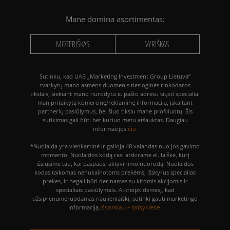
Mane domina asortimentas:
MOTERIŠKAS
VYRIŠKAS
Sutinku, kad UAB „Marketing Investment Group Lietuva“
tvarkytų mano asmens duomenis tiesioginės rinkodaros
tikslais, siekiant mano nurodytu e. pašto adresu siųsti specialiai
man pritaikytą komercinę/reklaminę informaciją, įskaitant
partnerių pasiūlymus, bei šiuo tikslu mane profiliuotų. Šis
sutikimas gali būti bet kuriuo metu atšauktas. Daugiau
čia.
informacijos
*Nuolaida yra vienkartinė ir galioja 48 valandas nuo jos gavimo
momento. Nuolaidos kodą rasi atskirame el. laiške, kurį
išsiųsime tau, kai paspausi aktyvinimo nuorodą. Nuolaidos
kodas taikomas nenukainotoms prekėms, išskyrus specialias
prekes, ir negali būti derinamas su kitomis akcijomis ir
specialiais pasiūlymais. Atkreipk dėmesį, kad
užsiprenumeruodamas naujienlaiškį, sutinki gauti marketingo
Išsamiau – taisyklėse.
informaciją.