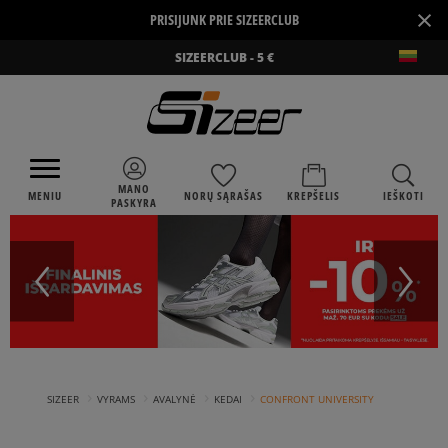
×
PRISIJUNK PRIE SIZEERCLUB
SIZEERCLUB - 5 €
MANO
MENIU
NORŲ SĄRAŠAS
KREPŠELIS
IEŠKOTI
PASKYRA
›
›
›
›
SIZEER
VYRAMS
AVALYNĖ
KEDAI
CONFRONT UNIVERSITY