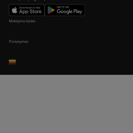
Mokėjimo būdai
Pristatymas
Prekes pristatome tik Lietuvos Respublikos teritorijoje