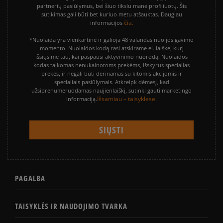
partnerių pasiūlymus, bei šiuo tikslu mane profiliuotų. Šis
sutikimas gali būti bet kuriuo metu atšauktas. Daugiau
čia.
informacijos
*Nuolaida yra vienkartinė ir galioja 48 valandas nuo jos gavimo
momento. Nuolaidos kodą rasi atskirame el. laiške, kurį
išsiųsime tau, kai paspausi aktyvinimo nuorodą. Nuolaidos
kodas taikomas nenukainotoms prekėms, išskyrus specialias
prekes, ir negali būti derinamas su kitomis akcijomis ir
specialiais pasiūlymais. Atkreipk dėmesį, kad
užsiprenumeruodamas naujienlaiškį, sutinki gauti marketingo
Išsamiau – taisyklėse.
informaciją.
PAGALBA
TAISYKLĖS IR NAUDOJIMO TVARKA