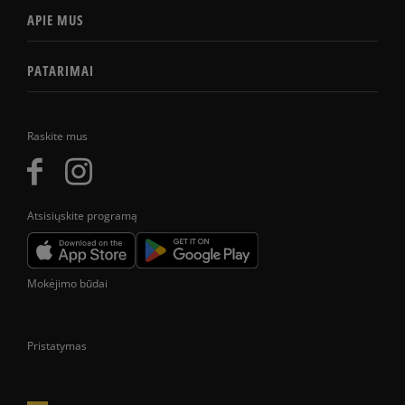
APIE MUS
PATARIMAI
Raskite mus
Atsisiųskite programą
Mokėjimo būdai
Pristatymas
Prekes pristatome tik Lietuvos Respublikos teritorijoje