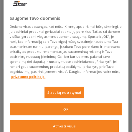
CONVERSE CHUCK TAYLOR ALL
STAR
Saugome Tavo duomenis
vyrams, inkariukai
Dedame visas pastangas, kad mūsų Klientų apsipirkimai būtų sėkmingi, o
jų pasirinkti produktai geriausiai atitiktų jų poreikius. Tačiau tai darome
0.0
(
0
)
visiškai gerbdami visų asmens duomenų saugumą. Spustelk „OK“, jei
nori, kad informaciją apie Tavo elgesį mūsų svetainėje naudotume Tau
49,99
€
suasmenintam turiniui parengti, įskaitant Tavo poreikiams ir interesams
pritaikytas produktų rekomendacijas, suasmenintą reklamą ir Tavo
pasirinktų nuostatų įsiminimą. Gali bet kuriuo metu pakeisti savo
sprendimą dėl slapukų ir nustatymuose pasirinkdamas „Pritaikyti“. Jei
+ 50 tšk.
SizeerClub
nenori gauti suasmenintų produktų pasiūlymų, pritaikytų prie Tavo
pageidavimų, pasirink „Atmesti visus”. Daugiau informacijos rasite mūsų
privatumo politikoje.
Prekė neprieinama
Slapukų nustatymai
Jei prekė vėl bus sandėlyje, gausi pranešimą iš mūsų.
OK
Pasirinkti dydį
Atmesti visus
EU dydžiai
US dydžiai
PATIKRINK PRIEINAMUMĄ PARDUOTUVĖJE