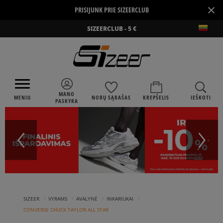
×
PRISIJUNK PRIE SIZEERCLUB
SIZEERCLUB - 5 €
MANO
MENIU
NORŲ SĄRAŠAS
KREPŠELIS
IEŠKOTI
PASKYRA
›
›
›
›
SIZEER
VYRAMS
AVALYNĖ
INKARIUKAI
CONVERSE CHUCK TAYLOR ALL STAR