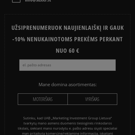
NIKE AIR MAX 90
CONVERSE CHUCK TAYLOR ALL
STAR
UŽSIPRENUMERUOK NAUJIENLAIŠKĮ IR GAUK
PUMA PALERMO
SALOMON EVR
-10% NENUKAINOTOMS PREKĖMS PERKANT
ASICS GEL-NYC
VANS KNU SKOOL
VANS OLD SKOOL
NUO 60 €
Mane domina asortimentas:
MOTERIŠKAS
VYRIŠKAS
Sutinku, kad UAB „Marketing Investment Group Lietuva“
tvarkytų mano asmens duomenis tiesioginės rinkodaros
tikslais, siekiant mano nurodytu e. pašto adresu siųsti specialiai
man pritaikytą komercinę/reklaminę informaciją, įskaitant