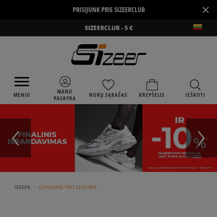
×
PRISIJUNK PRIE SIZEERCLUB
SIZEERCLUB - 5 €
MANO
MENIU
NORŲ SĄRAŠAS
KREPŠELIS
IEŠKOTI
PASKYRA
›
SIZEER
CONVERSE PRO LEATHER