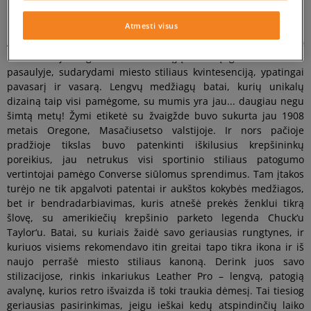
Miesto stiliaus žvaigždė
Atmesti visus
Ar jau žinai šį prekės ženklą? Žinoma, kad taip!
Converse
inkariukai jau ilgus metus didžiųjų miestų gatvėse visame
pasaulyje, sudarydami miesto stiliaus kvintesenciją, ypatingai
pavasarį ir vasarą. Lengvų medžiagų batai, kurių unikalų
dizainą taip visi pamėgome, su mumis yra jau... daugiau negu
šimtą metų! Žymi etiketė su žvaigžde buvo sukurta jau 1908
metais Oregone, Masačiusetso valstijoje. Ir nors pačioje
pradžioje tikslas buvo patenkinti iškilusius krepšininkų
poreikius, jau netrukus visi sportinio stiliaus patogumo
vertintojai pamėgo Converse siūlomus sprendimus. Tam įtakos
turėjo ne tik apgalvoti patentai ir aukštos kokybės medžiagos,
bet ir bendradarbiavimas, kuris atnešė prekės ženklui tikrą
šlovę, su amerikiečių krepšinio parketo legenda Chuck‘u
Taylor‘u. Batai, su kuriais žaidė savo geriausias rungtynes, ir
kuriuos visiems rekomendavo itin greitai tapo tikra ikona ir iš
naujo perrašė miesto stiliaus kanoną. Derink juos savo
stilizacijose, rinkis inkariukus Leather Pro – lengvą, patogią
avalynę, kurios retro išvaizda iš toki traukia dėmesį. Tai tiesiog
geriausias pasirinkimas, jeigu ieškai kedų atspindinčių laiko