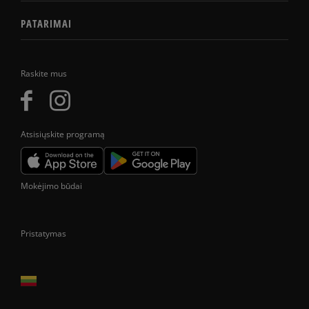
PATARIMAI
Raskite mus
Atsisiųskite programą
Mokėjimo būdai
Pristatymas
Prekes pristatome tik Lietuvos Respublikos teritorijoje