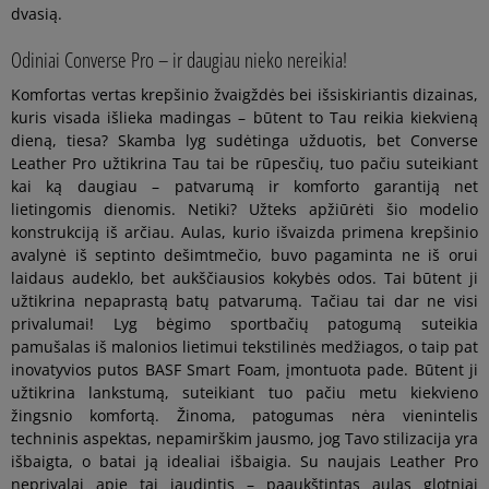
dvasią.
Odiniai Converse Pro – ir daugiau nieko nereikia!
Komfortas vertas krepšinio žvaigždės bei išsiskiriantis dizainas,
kuris visada išlieka madingas – būtent to Tau reikia kiekvieną
dieną, tiesa? Skamba lyg sudėtinga užduotis, bet Converse
Leather Pro užtikrina Tau tai be rūpesčių, tuo pačiu suteikiant
kai ką daugiau – patvarumą ir komforto garantiją net
lietingomis dienomis. Netiki? Užteks apžiūrėti šio modelio
konstrukciją iš arčiau. Aulas, kurio išvaizda primena krepšinio
avalynė iš septinto dešimtmečio, buvo pagaminta ne iš orui
laidaus audeklo, bet aukščiausios kokybės odos. Tai būtent ji
užtikrina nepaprastą batų patvarumą. Tačiau tai dar ne visi
privalumai! Lyg bėgimo sportbačių patogumą suteikia
pamušalas iš malonios lietimui tekstilinės medžiagos, o taip pat
inovatyvios putos BASF Smart Foam, įmontuota pade. Būtent ji
užtikrina lankstumą, suteikiant tuo pačiu metu kiekvieno
žingsnio komfortą. Žinoma, patogumas nėra vienintelis
techninis aspektas, nepamirškim jausmo, jog Tavo stilizacija yra
išbaigta, o batai ją idealiai išbaigia. Su naujais Leather Pro
neprivalai apie tai jaudintis – paaukštintas aulas glotniai