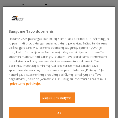
PAGAL ŠIĄ PAIEŠKĄ REZULTATŲ NERASTA.
PABANDYKITE TAIKYTI MAŽIAU FILTRŲ.
Saugome Tavo duomenis
GRĮŽTI
Dedame visas pastangas, kad mūsų Klientų apsipirkimai būtų sėkmingi, o
jų pasirinkti produktai geriausiai atitiktų jų poreikius. Tačiau tai darome
visiškai gerbdami visų asmens duomenų saugumą. Spustelk „OK“, jei
Converse Pro Leather – būk pro!
nori, kad informaciją apie Tavo elgesį mūsų svetainėje naudotume Tau
suasmenintam turiniui parengti, įskaitant Tavo poreikiams ir interesams
Tikra miesto išvaizdos klasika? Converse inkariukai! Nėra
pritaikytas produktų rekomendacijas, suasmenintą reklamą ir Tavo
sneakerhead‘o, kuris neatpažintų charakterinio logotipo su
pasirinktų nuostatų įsiminimą. Gali bet kuriuo metu pakeisti savo
žvaigžde, puošiančio vieną iš populiariausių pasaulio modelių.
sprendimą dėl slapukų ir nustatymuose pasirinkdamas „Pritaikyti“. Jei
nenori gauti suasmenintų produktų pasiūlymų, pritaikytų prie Tavo
Vyriški ir moteriški šio prekės ženklo sportbačiai yra žinomi ne
pageidavimų, pasirink „Atmesti visus”. Daugiau informacijos rasite mūsų
tik savo puikiu dizainu bei universalumu; vertinami yra taip pat
privatumo politikoje.
už laikui nepavaldų dizainą, kuris juos paverčia kiekvieno
garderobo būtinybe. O ką jeigu visas šias savybes pavyktų
sujungti su ilgaamžiškumu, kurį gali užtikrinti tik aukščiausios
Slapukų nustatymai
kokybės oda? Converse Pro Leather įrodo, jog tai labai
įmanoma. Padovanok sau šį išskirtinį modelį ir ženk į aukštesnį
OK
streetwear‘o lygį. Lygį... pro!