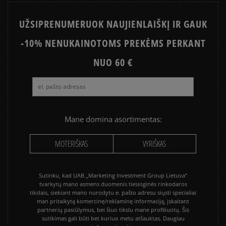
UŽSIPRENUMERUOK NAUJIENLAIŠKĮ IR GAUK
-10% NENUKAINOTOMS PREKĖMS PERKANT
NUO 60 €
Mane domina asortimentas:
MOTERIŠKAS
VYRIŠKAS
Sutinku, kad UAB „Marketing Investment Group Lietuva“
tvarkytų mano asmens duomenis tiesioginės rinkodaros
tikslais, siekiant mano nurodytu e. pašto adresu siųsti specialiai
man pritaikytą komercinę/reklaminę informaciją, įskaitant
partnerių pasiūlymus, bei šiuo tikslu mane profiliuotų. Šis
sutikimas gali būti bet kuriuo metu atšauktas. Daugiau