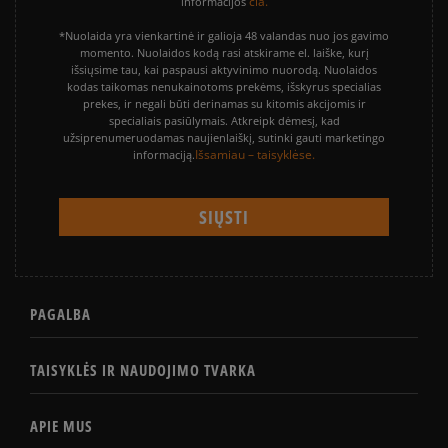
čia.
informacijos
*Nuolaida yra vienkartinė ir galioja 48 valandas nuo jos gavimo
momento. Nuolaidos kodą rasi atskirame el. laiške, kurį
išsiųsime tau, kai paspausi aktyvinimo nuorodą. Nuolaidos
kodas taikomas nenukainotoms prekėms, išskyrus specialias
prekes, ir negali būti derinamas su kitomis akcijomis ir
specialiais pasiūlymais. Atkreipk dėmesį, kad
užsiprenumeruodamas naujienlaiškį, sutinki gauti marketingo
Išsamiau – taisyklėse.
informaciją.
PAGALBA
TAISYKLĖS IR NAUDOJIMO TVARKA
APIE MUS