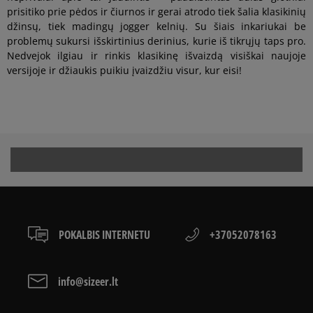
prisitiko prie pėdos ir čiurnos ir gerai atrodo tiek šalia klasikinių
džinsų, tiek madingų jogger kelnių. Su šiais inkariukai be
problemų sukursi išskirtinius derinius, kurie iš tikrųjų taps pro.
Nedvejok ilgiau ir rinkis klasikinę išvaizdą visiškai naujoje
versijoje ir džiaukis puikiu įvaizdžiu visur, kur eisi!
POKALBIS INTERNETU
+37052078163
info@sizeer.lt