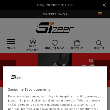
×
PRISIJUNK PRIE SIZEERCLUB
SIZEERCLUB - 5 €
MANO
MENIU
NORŲ SĄRAŠAS
KREPŠELIS
IEŠKOTI
PASKYRA
Saugome Tavo duomenis
›
SIZEER
CROCS CLASSIC TIE DYE
Dedame visas pastangas, kad mūsų Klientų apsipirkimai būtų sėkmingi, o
jų pasirinkti produktai geriausiai atitiktų jų poreikius. Tačiau tai darome
visiškai gerbdami visų asmens duomenų saugumą. Spustelk „OK“, jei
nori, kad informaciją apie Tavo elgesį mūsų svetainėje naudotume Tau