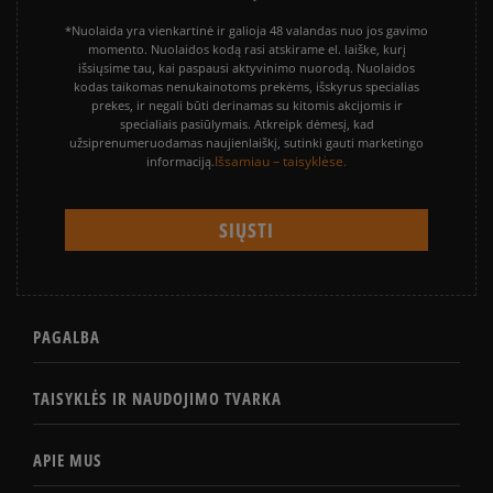
*Nuolaida yra vienkartinė ir galioja 48 valandas nuo jos gavimo
momento. Nuolaidos kodą rasi atskirame el. laiške, kurį
išsiųsime tau, kai paspausi aktyvinimo nuorodą. Nuolaidos
kodas taikomas nenukainotoms prekėms, išskyrus specialias
prekes, ir negali būti derinamas su kitomis akcijomis ir
specialiais pasiūlymais. Atkreipk dėmesį, kad
užsiprenumeruodamas naujienlaiškį, sutinki gauti marketingo
Išsamiau – taisyklėse.
informaciją.
PAGALBA
TAISYKLĖS IR NAUDOJIMO TVARKA
APIE MUS