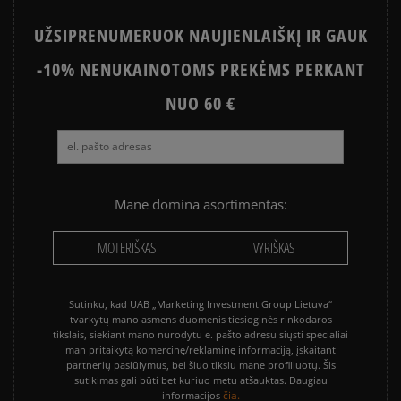
UŽSIPRENUMERUOK NAUJIENLAIŠKĮ IR GAUK
-10% NENUKAINOTOMS PREKĖMS PERKANT
NUO 60 €
Mane domina asortimentas:
MOTERIŠKAS
VYRIŠKAS
Sutinku, kad UAB „Marketing Investment Group Lietuva“
tvarkytų mano asmens duomenis tiesioginės rinkodaros
tikslais, siekiant mano nurodytu e. pašto adresu siųsti specialiai
man pritaikytą komercinę/reklaminę informaciją, įskaitant
partnerių pasiūlymus, bei šiuo tikslu mane profiliuotų. Šis
sutikimas gali būti bet kuriuo metu atšauktas. Daugiau
čia.
informacijos