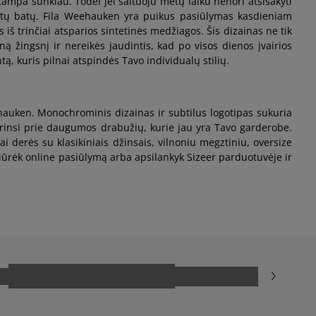
tampa sunkiau. Todėl jei šaltuoju metų laiku nenori atsisakyti
alvotų batų. Fila Weehauken yra puikus pasiūlymas kasdieniam
š trinčiai atsparios sintetinės medžiagos. Šis dizainas ne tik
ą žingsnį ir nereikės jaudintis, kad po visos dienos įvairios
tą, kuris pilnai atspindės Tavo individualų stilių.
eehauken. Monochrominis dizainas ir subtilus logotipas sukuria
derinsi prie daugumos drabužių, kurie jau yra Tavo garderobe.
iai derės su klasikiniais džinsais, vilnoniu megztiniu, oversize
iūrėk online pasiūlymą arba apsilankyk Sizeer parduotuvėje ir