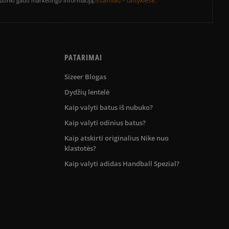
Išsamiau – taisyklėse.
sutinki gauti marketingo informaciją.
PATARIMAI
Sizeer Blogas
Dydžių lentelė
Kaip valyti batus iš nubuko?
Kaip valyti odinius batus?
Kaip atskirti originalius Nike nuo
klastotės?
Kaip valyti adidas Handball Spezial?