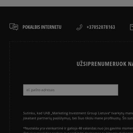
POKALBIS INTERNETU
+37052078163
UŽSIPRENUMERUOK NA
Sutinku, kad UAB „Marketing Investment Group Lietuva“ tvarkytų mano a
įskaitant partnerių pasiūlymus, bei šiuo tikslu mane profiliuotų. Šis s
*Nuolaida yra vienkartinė ir galioja 48 valandas nuo jos gavimo momen