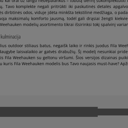
čiau kai orai už lango nebepalankūs – tobulą derinį sukomplektuoti 
arų, Tavo komplekte negali pritrūkti iki paskutinės detalės apg
 dirbtinės odos, viduje įdėta minkšta tekstilinė medžiaga, o padas i
tuoja maksimalų komforto jausmą, todėl gali drąsiai žengti kiekvien
 Weehauken modelių asortimento tikrai išsirinksi tokį spalvinį varian
 kulminacija
lius outdoor stiliaus batus, negaišk laiko ir rinkis juodus Fila W
 daugybe laisvalaikio ar gatvės drabužių. Šį modelį nesunkiai pri
 rinkis Fila Weehauken su geltonu viršumi. Šios versijos dizainas puik
jau kuris Fila Weehauken modelis bus Tavo naujasis must-have? Apž