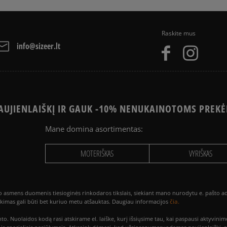
Raskite mus
info@sizeer.lt
UJIENLAIŠKĮ IR GAUK -10% NENUKAINOTOMS PREKĖ
Mane domina asortimentas:
MOTERIŠKAS
VYRIŠKAS
smens duomenis tiesioginės rinkodaros tikslais, siekiant mano nurodytu e. pašto adre
čia.
utikimas gali būti bet kuriuo metu atšauktas. Daugiau informacijos
to. Nuolaidos kodą rasi atskirame el. laiške, kurį išsiųsime tau, kai paspausi akty