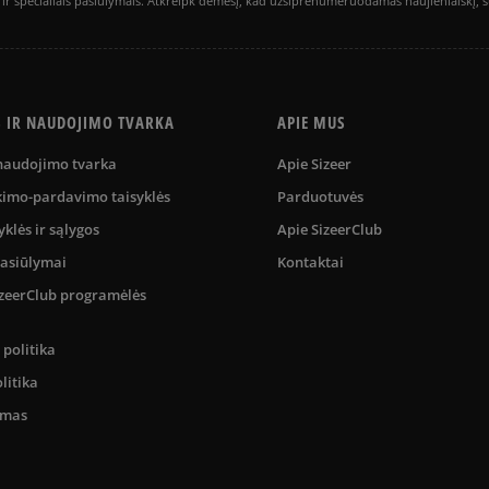
is ir specialiais pasiūlymais. Atkreipk dėmesį, kad užsiprenumeruodamas naujienlaiškį, 
S IR NAUDOJIMO TVARKA
APIE MUS
 naudojimo tvarka
Apie Sizeer
kimo-pardavimo taisyklės
Parduotuvės
yklės ir sąlygos
Apie SizeerClub
pasiūlymai
Kontaktai
SizeerClub programėlės
politika
litika
umas