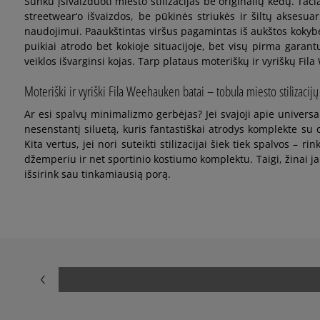
Sunku įsivaizduoti miesto stilizacijas be originalių kedų. Ta
streetwear‘o išvaizdos, be pūkinės striukės ir šiltų aksesu
naudojimui. Paaukštintas viršus pagamintas iš aukštos kokybės
puikiai atrodo bet kokioje situacijoje, bet visų pirma garan
veiklos išvarginsi kojas. Tarp plataus moteriškų ir vyriškų Fila
Moteriški ir vyriški Fila Weehauken batai – tobula miesto stilizacijų
Ar esi spalvų minimalizmo gerbėjas? Jei svajoji apie universa
nesenstantį siluetą, kuris fantastiškai atrodys komplekte su
Kita vertus, jei nori suteikti stilizacijai šiek tiek spalvos –
džemperiu ir net sportinio kostiumo komplektu. Taigi, žinai 
išsirink sau tinkamiausią porą.