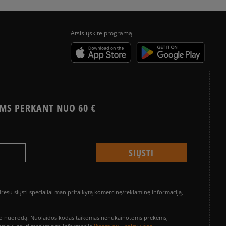
Atsisiųskite programą
MS PERKANT NUO 60 €
su siųsti specialiai man pritaikytą komercinę/reklaminę informaciją,
vinimo nuorodą. Nuolaidos kodas taikomas nenukainotoms prekėms,