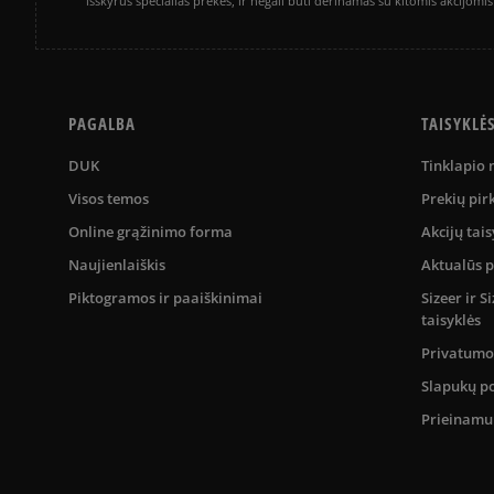
išskyrus specialias prekes, ir negali būti derinamas su kitomis akcijom
PAGALBA
TAISYKLĖ
DUK
Tinklapio
Visos temos
Prekių pir
Online grąžinimo forma
Akcijų tais
Naujienlaiškis
Aktualūs 
Piktogramos ir paaiškinimai
Sizeer ir 
taisyklės
Privatumo 
Slapukų po
Prieinam