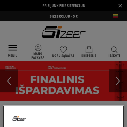
×
PRISIJUNK PRIE SIZEERCLUB
SIZEERCLUB - 5 €
MANO
MENIU
NORŲ SĄRAŠAS
KREPŠELIS
IEŠKOTI
PASKYRA
›
SIZEER
HELLY HANSEN FJORD CANVAS