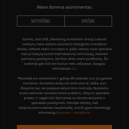
Mane domina asortimentas:
MOTERIŠKAS
VYRIŠKAS
Sutinku, kad UAB „Marketing Investment Group Lietuva“
tvarkytų mano asmens duomenis tiesioginės rinkodaros
tikslais, siekiant mano nurodytu e. pašto adresu siųsti specialiai
man pritaikytą komercinę/reklaminę informaciją, įskaitant
partnerių pasiūlymus, bei šiuo tikslu mane profiliuotų. Šis
sutikimas gali būti bet kuriuo metu atšauktas. Daugiau
čia.
informacijos
*Nuolaida yra vienkartinė ir galioja 48 valandas nuo jos gavimo
momento. Nuolaidos kodą rasi atskirame el. laiške, kurį
išsiųsime tau, kai paspausi aktyvinimo nuorodą. Nuolaidos
kodas taikomas nenukainotoms prekėms, išskyrus specialias
prekes, ir negali būti derinamas su kitomis akcijomis ir
specialiais pasiūlymais. Atkreipk dėmesį, kad
užsiprenumeruodamas naujienlaiškį, sutinki gauti marketingo
Išsamiau – taisyklėse.
informaciją.