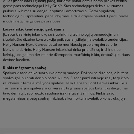
Aulas įmontuotas į guminį padą, kuriame panaudota žinoma prekės ženklo
gerbėjams technologija Helly Grip™. Šios technologijos dėka sukuriamas
puikus sukibimas su danga ir optimali amortizacija. Gerai apgalvotų
technologinių sprendimų panaudojimas leidžia drąsiai naudoti Fjord Convas
modelį netgi nelygiose paviršiuose.
Laisvalaikio tendencijų gerbėjams
Įkvėpta klasikinių inkariukų su šiuolaikinių technologijų panaudojimu ir
šiuolaikiško dizaino konstrukcija puikiausiai įsilieja į laisvalaikio tendencijas.
Helly Hansen Fjord Canvas batai be menkiausių problemų derės prie
kiekvieno derinio. Helly Hansen inkariukai tinka prie džinsų ir chino tipo
kelnių. Juos galima derinti prie džemperio, marškinių ir kitų drabužių, kuriuos
dėvime kasdien.
Rinkis mėgstamą spalvą
Spalvos visada atliko svarbų vaidmenį madoje. Dažnai ne dizainas, o būtent
spalva gali nulemti derinio patrauklumą. Sizeer parduotuvėje rasi, tarp kitko,
raudonos ir tamsiai mėlynos spalvos Helly Hansen Fjord Canvas inkariukus.
Tamsiai mėlyna spalva yra universali, taigi šios spalvos batai tiks daugumai
tavo derinių. Savo ruožtu raudona išskirs tave iš minios. Rinkis savo
mėgstamiausią batų spalvą ir džiaukis komfortu laisvalaikio konstrukcijoje.