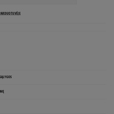
US dydžiai
PARDUOTUVĖJE
Pranešti man
Pranešti man
Pranešti man
Pranešti man
 SĄLYGOS
Pranešti man
 NUO 60 €
LMĘ
Pranešti man
d.d.
rs