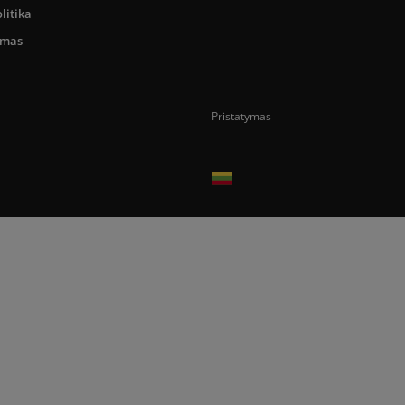
litika
umas
Pristatymas
Prekes pristatome tik Lietuvos Respubli