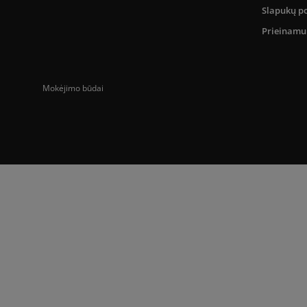
Slapukų po
Prieinam
Mokėjimo būdai