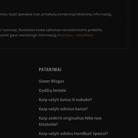
su siųsti specialiai man pritaikytą komercinę/reklaminę informaciją,
vinimo nuorodą. Nuolaidos kodas taikomas nenukainotoms prekėms,
Išsamiau – taisyklėse.
sutinki gauti marketingo informaciją.
PATARIMAI
Sizeer Blogas
Dydžių lentelė
Kaip valyti batus iš nubuko?
Kaip valyti odinius batus?
Kaip atskirti originalius Nike nuo
klastotės?
Kaip valyti adidas Handball Spezial?