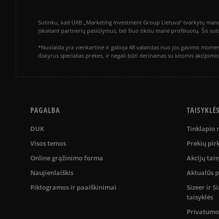
Sutinku, kad UAB „Marketing Investment Group Lietuva“ tvarkytų mano a
įskaitant partnerių pasiūlymus, bei šiuo tikslu mane profiliuotų. Šis s
*Nuolaida yra vienkartinė ir galioja 48 valandas nuo jos gavimo momen
išskyrus specialias prekes, ir negali būti derinamas su kitomis akcijom
PAGALBA
TAISYKLĖ
DUK
Tinklapio
Visos temos
Prekių pir
Online grąžinimo forma
Akcijų tais
Naujienlaiškis
Aktualūs 
Piktogramos ir paaiškinimai
Sizeer ir 
taisyklės
Privatumo 