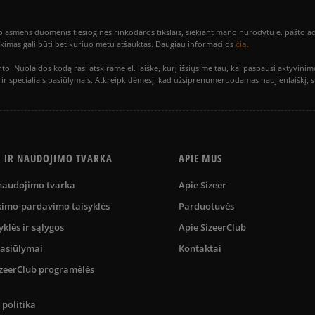
smens duomenis tiesioginės rinkodaros tikslais, siekiant mano nurodytu e. pašto adre
čia.
utikimas gali būti bet kuriuo metu atšauktas. Daugiau informacijos
to. Nuolaidos kodą rasi atskirame el. laiške, kurį išsiųsime tau, kai paspausi akty
is ir specialiais pasiūlymais. Atkreipk dėmesį, kad užsiprenumeruodamas naujienlaiškį, 
S IR NAUDOJIMO TVARKA
APIE MUS
 naudojimo tvarka
Apie Sizeer
kimo-pardavimo taisyklės
Parduotuvės
yklės ir sąlygos
Apie SizeerClub
pasiūlymai
Kontaktai
SizeerClub programėlės
politika