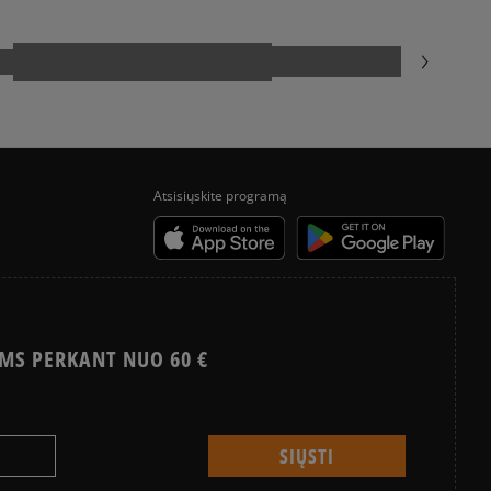
rlands
e
.com
uktas dar neturi atsiliepimų
siskaitymų sistema, apjungianti skirtingus atsiskaitymo būdus:
ktroninę bankininkystę, grynaisiais ir kitus būdus.
a sistema, leidžianti atsiskaityti VISA, MasterCard, Maestro,
Atsisiųskite programą
nėmis ir debeto kortelėmis bei kitais būdais.
ekes - tai galimybė sumokėti už prekes kurjeriui kortele
yra papildomai apmokestinama 3 €.
MS PERKANT NUO 60 €