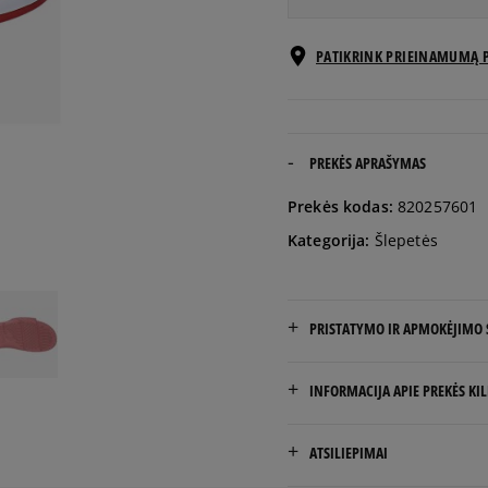
EU dydžiai
PATIKRINK PRIEINAMUMĄ 
40
25 cm
41
26 cm
PREKĖS APRAŠYMAS
Prekės kodas:
820257601
42,5
27 cm
Kategorija:
Šlepetės
44
28 cm
PRISTATYMO IR APMOKĖJIMO
45
29 cm
NEMOKAMAS PRISTATYMAS
INFORMACIJA APIE PREKĖS KI
46
30 cm
Prekės pristatomos per 2-6 
Nike European Headquarte
ATSILIEPIMAI
Colosseum
Pristatymas: