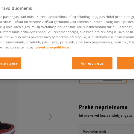
Nike Air Max TL 2.5
Liemens rankinė
Vans
Confront
Champion
EMU Australia
Converse Chuck Taylor
Kepurės
Kepurės
All Star
 Tavo duomenis
Havaianas
Skrybėlės
Converse
Confront
Ellesse
Pirštinės
Converse Chuck 70
Saucony
Crocs
Converse
Jansport
 pastangas, kad mūsų Klientų apsipirkimai būtų sėkmingi, o jų pasirinkti produktai ge
poreikius. Tačiau tai darome visiškai gerbdami visų asmens duomenų saugumą. Spustelk 
Jordan 4
Clarks
Dr. Martens
DC
Jordan
ciją apie Tavo elgesį mūsų svetainėje naudotume Tau suasmenintam turiniui parengti, 
JORDAN HYDRO 5
Nike Air Max DN8
ir interesams pritaikytas produktų rekomendacijas, suasmenintą reklamą ir Tavo pasir
Dickies
Eastpak
Dickies
Lacoste
vyrams, šlepetės
ali bet kuriuo metu pakeisti savo sprendimą dėl slapukų ir nustatymuose pasirinkdamas
New Balance 530
EMU Australia
Dr. Martens
New Era
auti suasmenintų produktų pasiūlymų, pritaikytų prie Tavo pageidavimų, pasirink „Atme
New Balance 9060
ormacijos rasite mūsų
privatumo politikoje.
0.0
(
0
)
Nike Dunk
29,99
€
Puma Speedcat
nustatymai
Atmesti visus
Puma Suede XL
Puma Palermo
+ 30 tšk.
SizeerClub
Asics Gel-NYC Rugged
Prekė neprieinama
Jei prekė vėl bus sandėlyje, gaus
Pasirinkti dydį