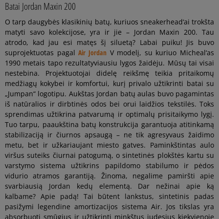
Batai Jordan Maxin 200
O tarp daugybės klasikinių batų, kuriuos sneakerhead‘ai trokšta
matyti savo kolekcijose, yra ir jie – Jordan Maxin 200. Tau
atrodo, kad jau esi matęs šį siluetą? Labai puiku! Jis buvo
suprojektuotas pagal
Air Jordan
V modelį, su kuriuo Micheal‘as
1990 metais tapo rezultatyviausiu lygos žaidėju. Mūsų tai visai
nestebina. Projektuotojai didelę reikšmę teikia pritaikomų
medžiagų kokybei ir komfortui, kurį privalo užtikrinti batai su
„Jumpan“ logotipu. Aukštas Jordan batų aulas buvo pagamintas
iš natūralios ir dirbtinės odos bei orui laidžios tekstilės. Toks
sprendimas užtikrina patvarumą ir optimalų prisitaikymo lygį.
Tuo tarpu, paaukština batų konstrukcija garantuoja atitinkamą
stabilizaciją ir čiurnos apsaugą – ne tik agresyvaus žaidimo
metu, bet ir užkariaujant miesto gatves. Paminkštintas aulo
viršus suteiks čiurnai patogumą, o sintetinės plokštės kartu su
varstymo sistema užtikrins papildomo stabilumo ir pėdos
vidurio atramos garantiją. Žinoma, negalime pamiršti apie
svarbiausią Jordan kedų elementą. Dar nežinai apie ką
kalbame? Apie padą! Tai būtent lankstus, sintetinis padas
pasižymi legendine amortizacijos sistema Air. Jos tikslas yra
absorbuoti smūgius ir užtikrinti minkštus judesius kiekvienoje