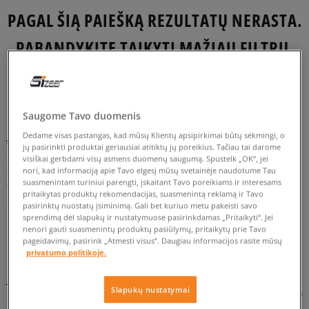
PAGAL ŠIĄ PAIEŠKĄ REZULTATŲ NERASTA.
PABANDYKITE TAIKYTI MAŽIAU FILTRŲ.
GRĮŽTI
Saugome Tavo duomenis
Jordan Maxin 200 – krepšinio stilius mieste
Dedame visas pastangas, kad mūsų Klientų apsipirkimai būtų sėkmingi, o
jų pasirinkti produktai geriausiai atitiktų jų poreikius. Tačiau tai darome
Kaip tikras streetwear‘o gerbėjas gerai išmanai kultinius prekės
visiškai gerbdami visų asmens duomenų saugumą. Spustelk „OK“, jei
ženklus. Fila, adidas, ellesse ar
Nike
yra tik keletas iš jų, kuriuos
nori, kad informaciją apie Tavo elgesį mūsų svetainėje naudotume Tau
suasmenintam turiniui parengti, įskaitant Tavo poreikiams ir interesams
dažniai matai mieste. O jeigu dievini krepšinį ir stilių, įkvėptą
pritaikytas produktų rekomendacijas, suasmenintą reklamą ir Tavo
šiuo sportu – tikrai puikiai žinai prekės ženklą Jordan. O žemiau
pasirinktų nuostatų įsiminimą. Gali bet kuriuo metu pakeisti savo
pateiktame įraše daugiau sužinosi apie Jordan Maxin 200.
sprendimą dėl slapukų ir nustatymuose pasirinkdamas „Pritaikyti“. Jei
Pasiruošęs?
nenori gauti suasmenintų produktų pasiūlymų, pritaikytų prie Tavo
pageidavimų, pasirink „Atmesti visus”. Daugiau informacijos rasite mūsų
privatumo politikoje.
Nike vs. Jordan
Jeigu mėgsti krepšinį ir Jordan prekės ženklo perteikiamą
Slapukų nustatymai
stilistiką, tikrai esi girdėjęs apie šios linijos atsiradimo
aplinkybes. Kokybė, dizainas be kompromisų ir tikslas suteikti