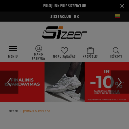
×
PRISIJUNK PRIE SIZEERCLUB
SIZEERCLUB - 5 €
MANO
MENIU
NORŲ SĄRAŠAS
KREPŠELIS
IEŠKOTI
PASKYRA
›
SIZEER
JORDAN MAXIN 200