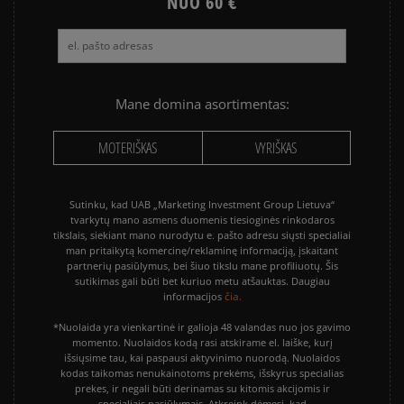
NUO 60 €
Mane domina asortimentas:
MOTERIŠKAS
VYRIŠKAS
Sutinku, kad UAB „Marketing Investment Group Lietuva“
tvarkytų mano asmens duomenis tiesioginės rinkodaros
tikslais, siekiant mano nurodytu e. pašto adresu siųsti specialiai
man pritaikytą komercinę/reklaminę informaciją, įskaitant
partnerių pasiūlymus, bei šiuo tikslu mane profiliuotų. Šis
sutikimas gali būti bet kuriuo metu atšauktas. Daugiau
čia.
informacijos
*Nuolaida yra vienkartinė ir galioja 48 valandas nuo jos gavimo
momento. Nuolaidos kodą rasi atskirame el. laiške, kurį
išsiųsime tau, kai paspausi aktyvinimo nuorodą. Nuolaidos
kodas taikomas nenukainotoms prekėms, išskyrus specialias
prekes, ir negali būti derinamas su kitomis akcijomis ir
specialiais pasiūlymais. Atkreipk dėmesį, kad