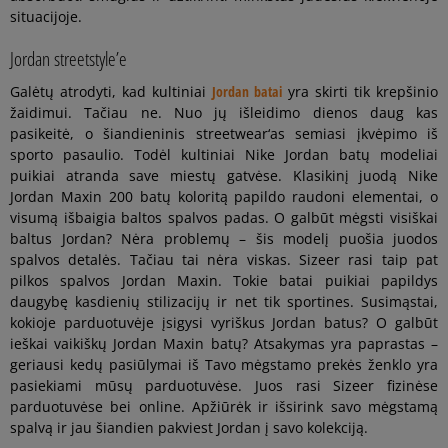
situacijoje.
Jordan streetstyle’e
Galėtų atrodyti, kad kultiniai
Jordan batai
yra skirti tik krepšinio
žaidimui. Tačiau ne. Nuo jų išleidimo dienos daug kas
pasikeitė, o šiandieninis streetwear‘as semiasi įkvėpimo iš
sporto pasaulio. Todėl kultiniai Nike Jordan batų modeliai
puikiai atranda save miestų gatvėse. Klasikinį juodą Nike
Jordan Maxin 200 batų koloritą papildo raudoni elementai, o
visumą išbaigia baltos spalvos padas. O galbūt mėgsti visiškai
baltus Jordan? Nėra problemų – šis modelį puošia juodos
spalvos detalės. Tačiau tai nėra viskas. Sizeer rasi taip pat
pilkos spalvos Jordan Maxin. Tokie batai puikiai papildys
daugybę kasdienių stilizacijų ir net tik sportines. Susimąstai,
kokioje parduotuvėje įsigysi vyriškus Jordan batus? O galbūt
ieškai vaikiškų Jordan Maxin batų? Atsakymas yra paprastas –
geriausi kedų pasiūlymai iš Tavo mėgstamo prekės ženklo yra
pasiekiami mūsų parduotuvėse. Juos rasi Sizeer fizinėse
parduotuvėse bei online. Apžiūrėk ir išsirink savo mėgstamą
spalvą ir jau šiandien pakviest Jordan į savo kolekciją.