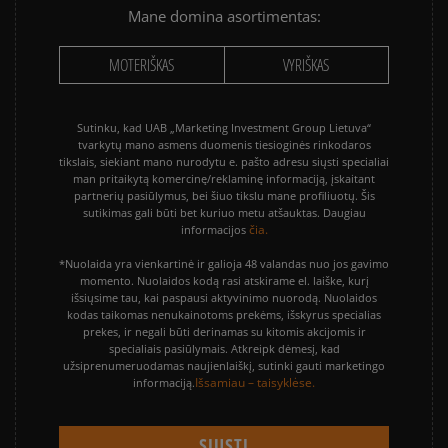
Mane domina asortimentas:
MOTERIŠKAS
VYRIŠKAS
Sutinku, kad UAB „Marketing Investment Group Lietuva“
tvarkytų mano asmens duomenis tiesioginės rinkodaros
tikslais, siekiant mano nurodytu e. pašto adresu siųsti specialiai
man pritaikytą komercinę/reklaminę informaciją, įskaitant
partnerių pasiūlymus, bei šiuo tikslu mane profiliuotų. Šis
sutikimas gali būti bet kuriuo metu atšauktas. Daugiau
čia.
informacijos
*Nuolaida yra vienkartinė ir galioja 48 valandas nuo jos gavimo
momento. Nuolaidos kodą rasi atskirame el. laiške, kurį
išsiųsime tau, kai paspausi aktyvinimo nuorodą. Nuolaidos
kodas taikomas nenukainotoms prekėms, išskyrus specialias
prekes, ir negali būti derinamas su kitomis akcijomis ir
specialiais pasiūlymais. Atkreipk dėmesį, kad
užsiprenumeruodamas naujienlaiškį, sutinki gauti marketingo
Išsamiau – taisyklėse.
informaciją.