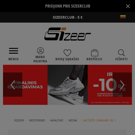
×
PRISIJUNK PRIE SIZEERCLUB
SIZEERCLUB - 5 €
MANO
MENIU
NORŲ SĄRAŠAS
KREPŠELIS
IEŠKOTI
PASKYRA
›
›
›
›
SIZEER
MOTERIMS
AVALYNĖ
KEDAI
LACOSTE CARNABY BL 1