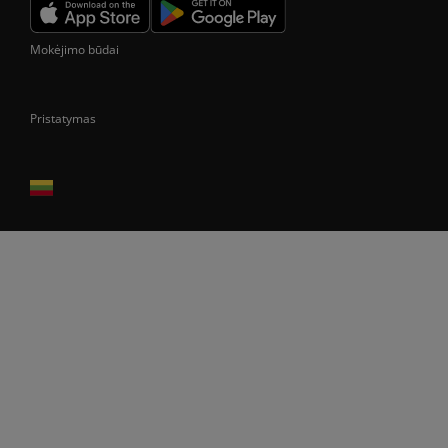
Mokėjimo būdai
Pristatymas
Prekes pristatome tik Lietuvos Respublikos teritorijoje