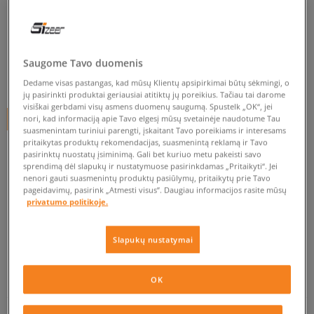
LACOSTE CARNABY BL 1
moterims, kedai
0.0
(
0
)
Saugome Tavo duomenis
50
€
Dedame visas pastangas, kad mūsų Klientų apsipirkimai būtų sėkmingi, o
jų pasirinkti produktai geriausiai atitiktų jų poreikius. Tačiau tai darome
visiškai gerbdami visų asmens duomenų saugumą. Spustelk „OK“, jei
nori, kad informaciją apie Tavo elgesį mūsų svetainėje naudotume Tau
+ 50 tšk.
SizeerClub
suasmenintam turiniui parengti, įskaitant Tavo poreikiams ir interesams
pritaikytas produktų rekomendacijas, suasmenintą reklamą ir Tavo
pasirinktų nuostatų įsiminimą. Gali bet kuriuo metu pakeisti savo
sprendimą dėl slapukų ir nustatymuose pasirinkdamas „Pritaikyti“. Jei
Prekė neprieinama
nenori gauti suasmenintų produktų pasiūlymų, pritaikytų prie Tavo
pageidavimų, pasirink „Atmesti visus”. Daugiau informacijos rasite mūsų
Jei prekė vėl bus sandėlyje, gausi pranešimą iš mūsų.
privatumo politikoje.
Pasirinkti dydį
Slapukų nustatymai
EU dydžiai
US dydžiai
PATIKRINK PRIEINAMUMĄ PARDUOTUVĖJE
OK
35,5
22,7 cm
Pranešti man