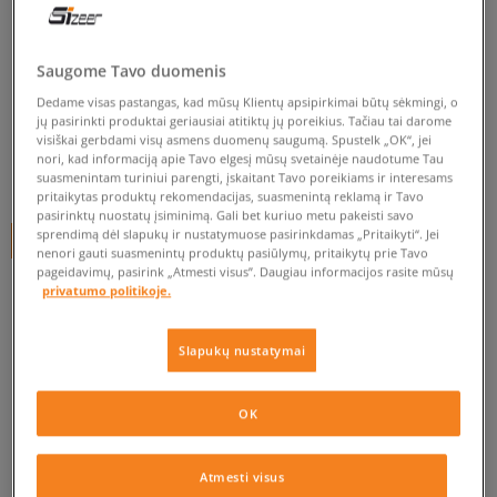
LACOSTE LANCELLE
CHELSEA 316 1
Saugome Tavo duomenis
moterims, laisvalaikio
Dedame visas pastangas, kad mūsų Klientų apsipirkimai būtų sėkmingi, o
jų pasirinkti produktai geriausiai atitiktų jų poreikius. Tačiau tai darome
0.0
(
0
)
visiškai gerbdami visų asmens duomenų saugumą. Spustelk „OK“, jei
nori, kad informaciją apie Tavo elgesį mūsų svetainėje naudotume Tau
50
€
suasmenintam turiniui parengti, įskaitant Tavo poreikiams ir interesams
pritaikytas produktų rekomendacijas, suasmenintą reklamą ir Tavo
pasirinktų nuostatų įsiminimą. Gali bet kuriuo metu pakeisti savo
sprendimą dėl slapukų ir nustatymuose pasirinkdamas „Pritaikyti“. Jei
+ 50 tšk.
SizeerClub
nenori gauti suasmenintų produktų pasiūlymų, pritaikytų prie Tavo
pageidavimų, pasirink „Atmesti visus”. Daugiau informacijos rasite mūsų
privatumo politikoje.
Prekė neprieinama
Slapukų nustatymai
Jei prekė vėl bus sandėlyje, gausi pranešimą iš mūsų.
OK
Pasirinkti dydį
Atmesti visus
EU dydžiai
US dydžiai
PATIKRINK PRIEINAMUMĄ PARDUOTUVĖJE