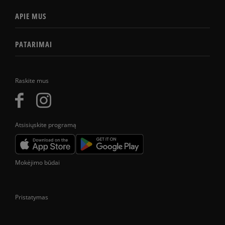
APIE MUS
PATARIMAI
Raskite mus
Atsisiųskite programą
Mokėjimo būdai
Pristatymas
Prekes pristatome tik Lietuvos Respublikos teritorijoje