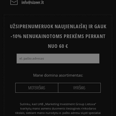
PayPal - Klientų mėgstama sistema, leidžianti
info@sizeer.lt
atsiskaityti VISA, MasterCard, Maestro, American
Express kreditinėmis ir debeto kortelėmis bei kitais
būdais.
Apmokėjimas atsiimant prekes - tai galimybė
UŽSIPRENUMERUOK NAUJIENLAIŠKĮ IR GAUK
sumokėti už prekes kurjeriui kortele arba grynais.
Paslauga yra papildomai apmokestinama 3 €.
-10% NENUKAINOTOMS PREKĖMS PERKANT
NUO 60 €
Mane domina asortimentas:
MOTERIŠKAS
VYRIŠKAS
Sutinku, kad UAB „Marketing Investment Group Lietuva“
tvarkytų mano asmens duomenis tiesioginės rinkodaros
tikslais, siekiant mano nurodytu e. pašto adresu siųsti specialiai