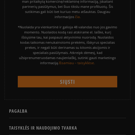
man pritaikytą komercinę/reklaminę informaciją, įskaitant
partnerių pasiūlymus, bei šiuo tikslu mane profiliuotų. Šis
sutikimas gali būti bet kuriuo metu atšauktas. Daugiau
čia.
informacijos
*Nuolaida yra vienkartinė ir galioja 48 valandas nuo jos gavimo
momento. Nuolaidos kodą rasi atskirame el. laiške, kurį
išsiųsime tau, kai paspausi aktyvinimo nuorodą. Nuolaidos
kodas taikomas nenukainotoms prekėms, išskyrus specialias
prekes, ir negali būti derinamas su kitomis akcijomis ir
specialiais pasiūlymais. Atkreipk dėmesį, kad
užsiprenumeruodamas naujienlaiškį, sutinki gauti marketingo
Išsamiau – taisyklėse.
informaciją.
PAGALBA
TAISYKLĖS IR NAUDOJIMO TVARKA