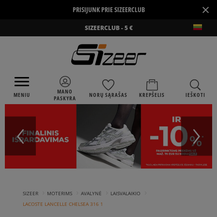
×
PRISIJUNK PRIE SIZEERCLUB
SIZEERCLUB - 5 €
MANO
MENIU
NORŲ SĄRAŠAS
KREPŠELIS
IEŠKOTI
PASKYRA
›
›
›
›
SIZEER
MOTERIMS
AVALYNĖ
LAISVALAIKIO
LACOSTE LANCELLE CHELSEA 316 1