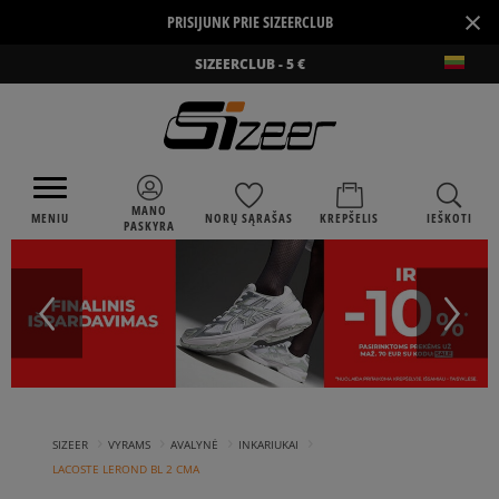
×
PRISIJUNK PRIE SIZEERCLUB
SIZEERCLUB - 5 €
MANO
MENIU
NORŲ SĄRAŠAS
KREPŠELIS
IEŠKOTI
PASKYRA
›
›
›
›
SIZEER
VYRAMS
AVALYNĖ
INKARIUKAI
LACOSTE LEROND BL 2 CMA