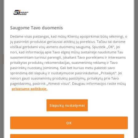
LACOSTE LEROND BL 2 CMA
vyrams, inkariukai
Saugome Tavo duomenis
4.9
(
172
)
Dedame visas pastangas, kad mūsų Klientų apsipirkimai būtų sėkmingi, o
40
€
jų pasirinkti produktai geriausiai atitiktų jų poreikius. Tačiau tai darome
visiškai gerbdami visų asmens duomenų saugumą. Spustelk „OK“, jei
nori, kad informaciją apie Tavo elgesį mūsų svetainėje naudotume Tau
suasmenintam turiniui parengti, įskaitant Tavo poreikiams ir interesams
+ 40 tšk.
SizeerClub
pritaikytas produktų rekomendacijas, suasmenintą reklamą ir Tavo
pasirinktų nuostatų įsiminimą. Gali bet kuriuo metu pakeisti savo
sprendimą dėl slapukų ir nustatymuose pasirinkdamas „Pritaikyti“. Jei
nenori gauti suasmenintų produktų pasiūlymų, pritaikytų prie Tavo
Prekė neprieinama
pageidavimų, pasirink „Atmesti visus”. Daugiau informacijos rasite mūsų
privatumo politikoje.
Jei prekė vėl bus sandėlyje, gausi pranešimą iš mūsų.
Slapukų nustatymai
Pasirinkti dydį
OK
EU dydžiai
US dydžiai
PATIKRINK PRIEINAMUMĄ PARDUOTUVĖJE