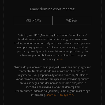
Mane domina asortimentas:
MOTERIŠKAS
VYRIŠKAS
Sutinku, kad UAB „Marketing Investment Group Lietuva“
tvarkytų mano asmens duomenis tiesioginės rinkodaros
tikslais, siekiant mano nurodytu e. pašto adresu siųsti specialiai
man pritaikytą komercinę/reklaminę informaciją, įskaitant
partnerių pasiūlymus, bei šiuo tikslu mane profiliuotų. Šis
sutikimas gali būti bet kuriuo metu atšauktas. Daugiau
čia.
informacijos
*Nuolaida yra vienkartinė ir galioja 48 valandas nuo jos gavimo
momento. Nuolaidos kodą rasi atskirame el. laiške, kurį
išsiųsime tau, kai paspausi aktyvinimo nuorodą. Nuolaidos
kodas taikomas nenukainotoms prekėms, išskyrus specialias
prekes, ir negali būti derinamas su kitomis akcijomis ir
specialiais pasiūlymais. Atkreipk dėmesį, kad
užsiprenumeruodamas naujienlaiškį, sutinki gauti marketingo
Išsamiau – taisyklėse.
informaciją.