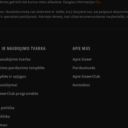
čia.
utikimas gali būti bet kuriuo metu atšauktas. Daugiau informacijos
to. Nuolaidos kodą rasi atskirame el. laiške, kurį išsiųsime tau, kai paspausi akty
is ir specialiais pasiūlymais. Atkreipk dėmesį, kad užsiprenumeruodamas naujienlaiškį, 
S IR NAUDOJIMO TVARKA
APIE MUS
 naudojimo tvarka
Apie Sizeer
kimo-pardavimo taisyklės
Parduotuvės
yklės ir sąlygos
Apie SizeerClub
pasiūlymai
Kontaktai
SizeerClub programėlės
politika
litika
umas