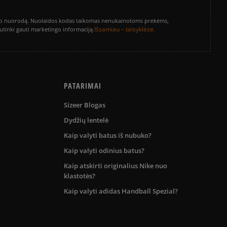
vinimo nuorodą. Nuolaidos kodas taikomas nenukainotoms prekėms,
Išsamiau – taisyklėse.
sutinki gauti marketingo informaciją.
PATARIMAI
Sizeer Blogas
Dydžių lentelė
Kaip valyti batus iš nubuko?
Kaip valyti odinius batus?
Kaip atskirti originalius Nike nuo
klastotės?
Kaip valyti adidas Handball Spezial?