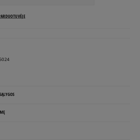
US dydžiai
PARDUOTUVĖJE
Pranešti man
Pranešti man
5024
Pranešti man
Pranešti man
 SĄLYGOS
Pranešti man
 NUO 60 €
LMĘ
Pranešti man
d.d.
morency
Pranešti man