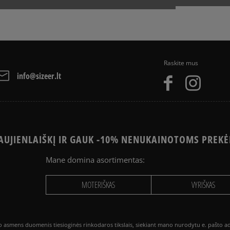
Raskite mus
info@sizeer.lt
UJIENLAIŠKĮ IR GAUK -10% NENUKAINOTOMS PREKĖ
Mane domina asortimentas:
MOTERIŠKAS
VYRIŠKAS
smens duomenis tiesioginės rinkodaros tikslais, siekiant mano nurodytu e. pašto adre