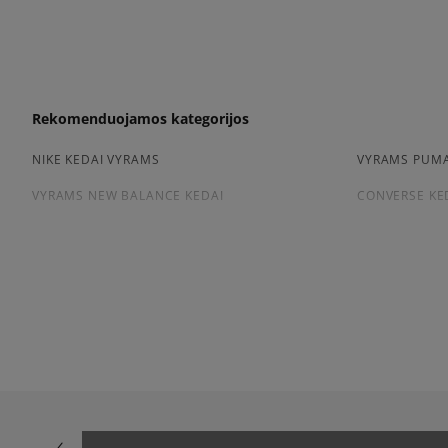
Rekomenduojamos kategorijos
NIKE KEDAI VYRAMS
VYRAMS PUMA
VYRAMS NEW BALANCE KEDAI
CONVERSE KE
Peržiūrėkite populiarias vyriškų kedai kolekcijas:
NIKE AIR FORCE 1
ADIDAS HAND
ADIDAS GAZELLE
NIKE DUNK
NEW BALANCE 9060
AIR JORDAN
NIKE AIR MAX 90
CONVERSE CH
ASICS GEL-NYC
VANS KNU SK