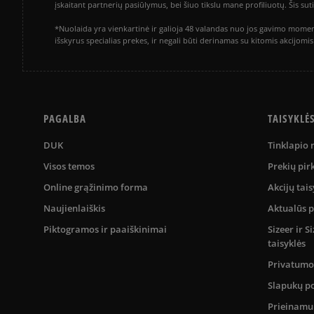
įskaitant partnerių pasiūlymus, bei šiuo tikslu mane profiliuotų. Šis s
*Nuolaida yra vienkartinė ir galioja 48 valandas nuo jos gavimo momen
išskyrus specialias prekes, ir negali būti derinamas su kitomis akcijom
PAGALBA
TAISYKLĖ
DUK
Tinklapio
Visos temos
Prekių pir
Online grąžinimo forma
Akcijų tais
Naujienlaiškis
Aktualūs 
Piktogramos ir paaiškinimai
Sizeer ir 
taisyklės
Privatumo 
Slapukų po
Prieinam