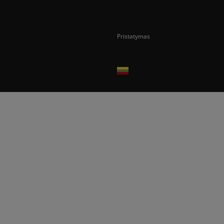
Pristatymas
Prekes pristatome tik Lietuvos Respubli