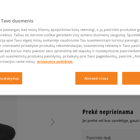
Nike Air Max TL 2.5
Vans
Liemens rankinė
Vans
Confront
Champion
EMU Australia
Converse Chuck Taylor
Batų priežiūra
Liemens rankinė
All Star
Havaianas
Skrybėlės
Converse
Confront
Ellesse
Skrybėlės
Converse Chuck 70
Saucony
Crocs
Converse
Jansport
 Tavo duomenis
Jordan 4
Clarks
Dr. Martens
DC
Jordan
LACOSTE MOKARA 116
 pastangas, kad mūsų Klientų apsipirkimai būtų sėkmingi, o jų pasirinkti produktai ge
Nike Air Max DN8
Dickies
Eastpak
Dickies
Lacoste
poreikius. Tačiau tai darome visiškai gerbdami visų asmens duomenų saugumą. Spustelk 
vyrams, kedai
New Balance 530
ciją apie Tavo elgesį mūsų svetainėje naudotume Tau suasmenintam turiniui parengti, 
EMU Australia
Dr. Martens
New Era
ir interesams pritaikytas produktų rekomendacijas, suasmenintą reklamą ir Tavo pasir
New Balance 9060
0.0
(
0
)
ali bet kuriuo metu pakeisti savo sprendimą dėl slapukų ir nustatymuose pasirinkdamas
Nike Dunk
auti suasmenintų produktų pasiūlymų, pritaikytų prie Tavo pageidavimų, pasirink „Atme
69,99
€
ormacijos rasite mūsų
privatumo politikoje.
Puma Speedcat
Puma Suede XL
nustatymai
Atmesti visus
Puma Palermo
+ 70 tšk.
SizeerClub
Asics Gel-NYC Rugged
Prekė neprieinama
Jei prekė vėl bus sandėlyje, gaus
Pasirinkti dydį