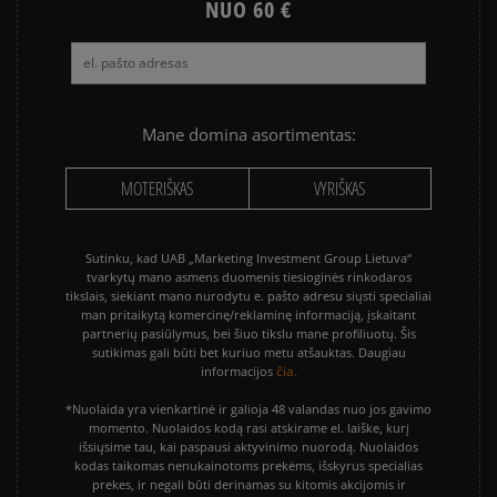
NUO 60 €
Mane domina asortimentas:
MOTERIŠKAS
VYRIŠKAS
Sutinku, kad UAB „Marketing Investment Group Lietuva“
tvarkytų mano asmens duomenis tiesioginės rinkodaros
tikslais, siekiant mano nurodytu e. pašto adresu siųsti specialiai
man pritaikytą komercinę/reklaminę informaciją, įskaitant
partnerių pasiūlymus, bei šiuo tikslu mane profiliuotų. Šis
sutikimas gali būti bet kuriuo metu atšauktas. Daugiau
čia.
informacijos
*Nuolaida yra vienkartinė ir galioja 48 valandas nuo jos gavimo
momento. Nuolaidos kodą rasi atskirame el. laiške, kurį
išsiųsime tau, kai paspausi aktyvinimo nuorodą. Nuolaidos
kodas taikomas nenukainotoms prekėms, išskyrus specialias
prekes, ir negali būti derinamas su kitomis akcijomis ir