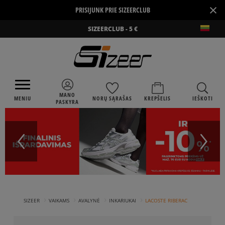
×
PRISIJUNK PRIE SIZEERCLUB
SIZEERCLUB - 5 €
MANO
MENIU
NORŲ SĄRAŠAS
KREPŠELIS
IEŠKOTI
PASKYRA
›
›
›
›
SIZEER
VAIKAMS
AVALYNĖ
INKARIUKAI
LACOSTE RIBERAC