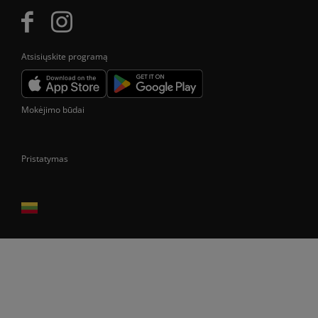
Atsisiųskite programą
Mokėjimo būdai
Pristatymas
Prekes pristatome tik Lietuvos Respublikos teritorijoje