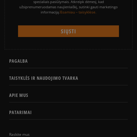
specialiais pasiūlymais. Atkreipk dėmesį, kad
užsiprenumeruodamas naujienlaiškį, sutinki gauti marketingo
Išsamiau – taisyklėse.
informaciją.
PAGALBA
TAISYKLĖS IR NAUDOJIMO TVARKA
APIE MUS
PATARIMAI
Raskite mus