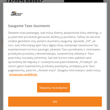
LACOSTE RIBERAC
vaikams, inkariukai
0.0
(
0
)
Saugome Tavo duomenis
34
€
Dedame visas pastangas, kad mūsų Klientų apsipirkimai būtų sėkmingi, o
jų pasirinkti produktai geriausiai atitiktų jų poreikius. Tačiau tai darome
visiškai gerbdami visų asmens duomenų saugumą. Spustelk „OK“, jei
+ 34 tšk.
SizeerClub
nori, kad informaciją apie Tavo elgesį mūsų svetainėje naudotume Tau
suasmenintam turiniui parengti, įskaitant Tavo poreikiams ir interesams
pritaikytas produktų rekomendacijas, suasmenintą reklamą ir Tavo
pasirinktų nuostatų įsiminimą. Gali bet kuriuo metu pakeisti savo
Prekė neprieinama
sprendimą dėl slapukų ir nustatymuose pasirinkdamas „Pritaikyti“. Jei
nenori gauti suasmenintų produktų pasiūlymų, pritaikytų prie Tavo
Jei prekė vėl bus sandėlyje, gausi pranešimą iš mūsų.
pageidavimų, pasirink „Atmesti visus”. Daugiau informacijos rasite mūsų
privatumo politikoje.
Pasirinkti dydį
Slapukų nustatymai
EU dydžiai
US dydžiai
PATIKRINK PRIEINAMUMĄ PARDUOTUVĖJE
OK
34,5
20,9 cm
Pranešti man