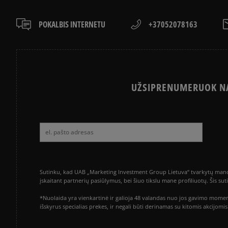
POKALBIS INTERNETU
+37052078163
UŽSIPRENUMERUOK NA
Sutinku, kad UAB „Marketing Investment Group Lietuva“ tvarkytų mano a
įskaitant partnerių pasiūlymus, bei šiuo tikslu mane profiliuotų. Šis s
*Nuolaida yra vienkartinė ir galioja 48 valandas nuo jos gavimo momen
išskyrus specialias prekes, ir negali būti derinamas su kitomis akcijom