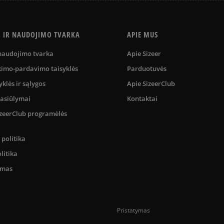
S IR NAUDOJIMO TVARKA
APIE MUS
 naudojimo tvarka
Apie Sizeer
kimo-pardavimo taisyklės
Parduotuvės
yklės ir sąlygos
Apie SizeerClub
pasiūlymai
Kontaktai
SizeerClub programėlės
politika
litika
umas
Pristatymas