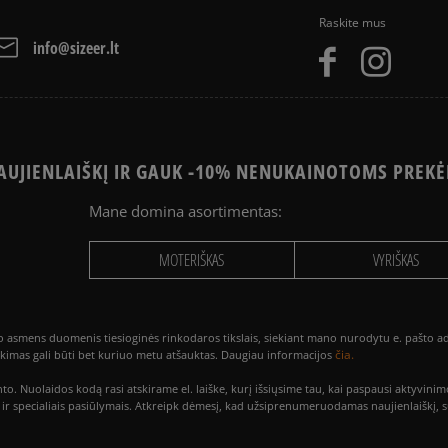
Raskite mus
info@sizeer.lt
UJIENLAIŠKĮ IR GAUK -10% NENUKAINOTOMS PREKĖ
Mane domina asortimentas:
MOTERIŠKAS
VYRIŠKAS
smens duomenis tiesioginės rinkodaros tikslais, siekiant mano nurodytu e. pašto adre
čia.
utikimas gali būti bet kuriuo metu atšauktas. Daugiau informacijos
to. Nuolaidos kodą rasi atskirame el. laiške, kurį išsiųsime tau, kai paspausi akty
is ir specialiais pasiūlymais. Atkreipk dėmesį, kad užsiprenumeruodamas naujienlaiškį, 