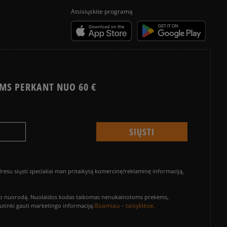
Atsisiųskite programą
MS PERKANT NUO 60 €
su siųsti specialiai man pritaikytą komercinę/reklaminę informaciją,
vinimo nuorodą. Nuolaidos kodas taikomas nenukainotoms prekėms,
Išsamiau – taisyklėse.
sutinki gauti marketingo informaciją.