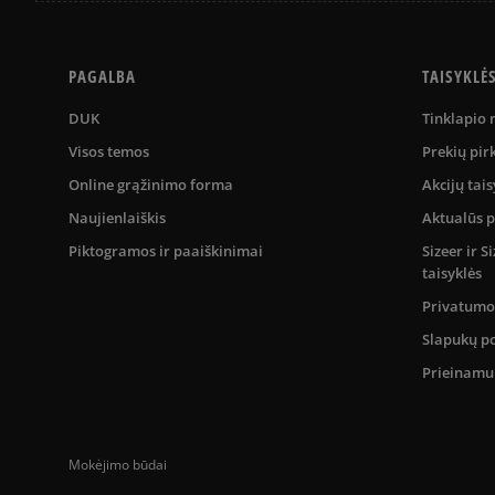
PAGALBA
TAISYKLĖ
DUK
Tinklapio
Visos temos
Prekių pir
Online grąžinimo forma
Akcijų tais
Naujienlaiškis
Aktualūs 
Piktogramos ir paaiškinimai
Sizeer ir 
taisyklės
Privatumo 
Slapukų po
Prieinam
Mokėjimo būdai