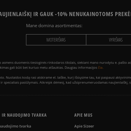
UJIENLAIŠKĮ IR GAUK -10% NENUKAINOTOMS PREKĖ
Mane domina asortimentas:
MOTERIŠKAS
VYRIŠKAS
smens duomenis tiesioginės rinkodaros tikslais, siekiant mano nurodytu e. pašto adre
čia.
utikimas gali būti bet kuriuo metu atšauktas. Daugiau informacijos
to. Nuolaidos kodą rasi atskirame el. laiške, kurį išsiųsime tau, kai paspausi akty
is ir specialiais pasiūlymais. Atkreipk dėmesį, kad užsiprenumeruodamas naujienlaiškį, 
S IR NAUDOJIMO TVARKA
APIE MUS
 naudojimo tvarka
Apie Sizeer