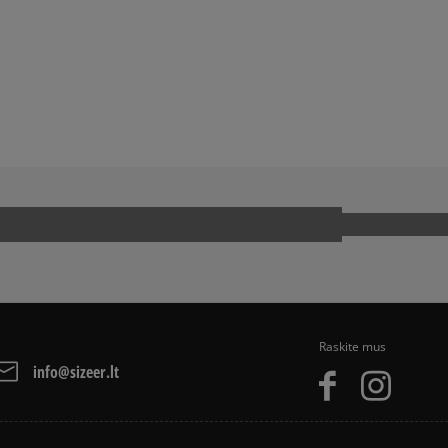
PayPal - Klientų mėgstam
American Express krediti
Apmokėjimas atsiimant pr
arba grynais. Paslauga 
BALL SPEZIAL
ADIDAS SAMBA
ADIDAS SUPERSTAR
Kaip mes renkame atsi
JORDAN 4
UCK TAYLOR ALL STAR
PUMA PALERMO
OOL
VANS OLD SKOOL
Raskite mus
info@sizeer.lt