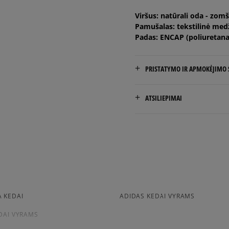
Viršus: natūrali oda - zom
45
29 cm
Pamušalas: tekstilinė med
Padas: ENCAP (poliuretana
45,5
29,5 cm
PRISTATYMO IR APMOKĖJIMO
46,5
30 cm
NEMOKAMAS PRISTATYMAS
ATSILIEPIMAI
Prekės pristatomos per 2-6 
Pristatymas:
kurjeriu
5.0
atsiėmimas parduotuvėj
į paštomatą
814
kliento atsiliep
iš visų laikų
 KEDAI
ADIDAS KEDAI VYRAMS
Apmokėjimas:
Atsiliepimus surinko ir patik
Paysera – elektroninė at
DAI VYRAMS
per Paysera sistemą, ele