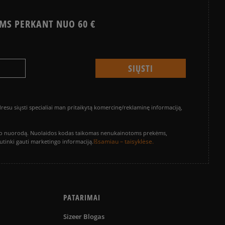
MS PERKANT NUO 60 €
su siųsti specialiai man pritaikytą komercinę/reklaminę informaciją,
vinimo nuorodą. Nuolaidos kodas taikomas nenukainotoms prekėms,
Išsamiau – taisyklėse.
sutinki gauti marketingo informaciją.
PATARIMAI
Sizeer Blogas