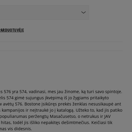
US dydžiai
PARDUOTUVĖJE
Pranešti man
Pranešti man
Pranešti man
 576 yra 574, vadinasi, mes jau žinome, ką turi savo spintoje.
Pranešti man
is 574 gimė sujungus įkvėpimą iš jo žygiams pritaikyto
w avėtų 576. Bostone įsikūręs prekės ženklas nesusikaupė ant
Pranešti man
kampanijos ir neįtraukė jo į katalogą. Užteko to, kad jis patiko
 populiarumas peržengtų Masačusetso, o netrukus ir JAV
itas, todėl jis išliko nepakitęs dešimtmečius. Keičiasi tik
Pranešti man
mas vis didesnis.