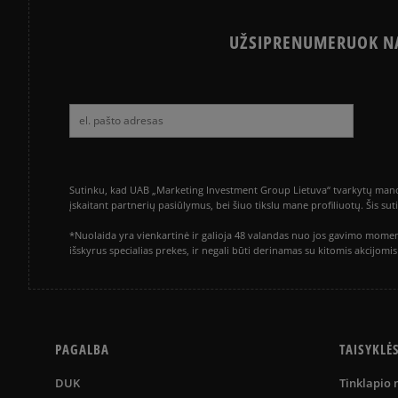
UŽSIPRENUMERUOK NA
Sutinku, kad UAB „Marketing Investment Group Lietuva“ tvarkytų mano a
įskaitant partnerių pasiūlymus, bei šiuo tikslu mane profiliuotų. Šis s
*Nuolaida yra vienkartinė ir galioja 48 valandas nuo jos gavimo momen
išskyrus specialias prekes, ir negali būti derinamas su kitomis akcijom
PAGALBA
TAISYKLĖ
DUK
Tinklapio