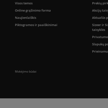
Visos temos
Prekių pir
Online grąžinimo forma
Akcijų tais
Naujienlaiškis
Aktualūs 
Piktogramos ir paaiškinimai
Sizeer ir 
taisyklės
Privatumo 
Slapukų po
Prieinam
Mokėjimo būdai