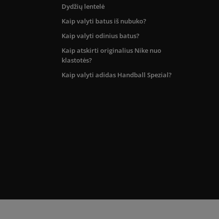
Dydžių lentelė
Kaip valyti batus iš nubuko?
Kaip valyti odinius batus?
Kaip atskirti originalius Nike nuo
klastotės?
Kaip valyti adidas Handball Spezial?
kos teritorijoje