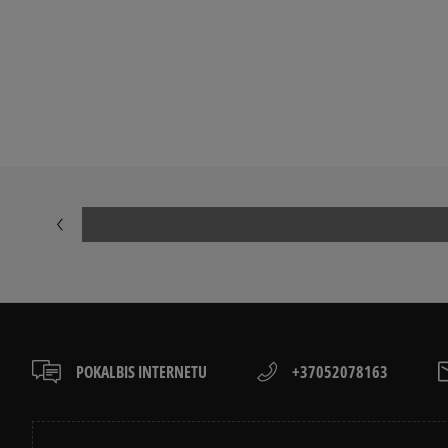
Peržiūrėkite populiarias vyriškų kedai kolekcijas:
NIKE AIR FORCE 1
ADIDAS HAND
ADIDAS GAZELLE
NIKE DUNK
NEW BALANCE 9060
AIR JORDAN
NIKE AIR MAX 90
CONVERSE CH
ASICS GEL-NYC
VANS KNU SK
POKALBIS INTERNETU
+37052078163