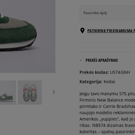
Pasirinkti dydį
EU dydžiai
PATIKRINK PRIEINAMUMĄ 
41,5
26 cm
42
26,5 cm
PREKĖS APRAŠYMAS
Prekės kodas:
U574GNH
42,5
27 cm
Kategorija:
Kedai
Jeigu tavo manymu 575 plius
43
27,5 cm
Firminis New Balance model
pirmtako ir Carrie Bradsha
44
28 cm
naujojo modelio reklaminės 
Amerikos „yuppies“, kad jo
ribas. NB574 dizainas buvo h
44,5
28,5 cm
koloritas – spalvų pasirinki