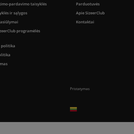
kimo-pardavimo taisyklės
Parduotuvės
yklės ir sąlygos
Apie SizeerClub
pasiūlymai
Kontaktai
SizeerClub programėlės
politika
litika
umas
Pristatymas
Prekes pristatome tik Lietuvos Respubli