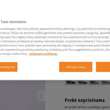
Nike Air Max TL 2.5
Liemens rankinė
Vans
Confront
Champion
EMU Australia
Converse Chuck Taylor
Batų priežiūra
Liemens rankinė
All Star
Havaianas
Skrybėlės
Converse
Confront
Ellesse
Skrybėlės
Converse Chuck 70
Saucony
Crocs
Converse
Jansport
Jordan 4
Clarks
Dr. Martens
DC
Jordan
 Tavo duomenis
NEW BALANCE 574
Nike Air Max DN8
Dickies
Eastpak
Dickies
Lacoste
 pastangas, kad mūsų Klientų apsipirkimai būtų sėkmingi, o jų pasirinkti produktai ge
vyrams, kedai
New Balance 530
EMU Australia
Dr. Martens
New Era
poreikius. Tačiau tai darome visiškai gerbdami visų asmens duomenų saugumą. Spustelk 
New Balance 9060
ciją apie Tavo elgesį mūsų svetainėje naudotume Tau suasmenintam turiniui parengti, 
5.0
(
814
)
ir interesams pritaikytas produktų rekomendacijas, suasmenintą reklamą ir Tavo pasir
Nike Dunk
ali bet kuriuo metu pakeisti savo sprendimą dėl slapukų ir nustatymuose pasirinkdamas
59
€
auti suasmenintų produktų pasiūlymų, pritaikytų prie Tavo pageidavimų, pasirink „Atme
Puma Speedcat
ormacijos rasite mūsų
privatumo politikoje.
Puma Suede XL
Puma Palermo
+ 59 tšk.
SizeerClub
nustatymai
Atmesti visus
Asics Gel-NYC Rugged
Prekė neprieinama
Jei prekė vėl bus sandėlyje, gaus