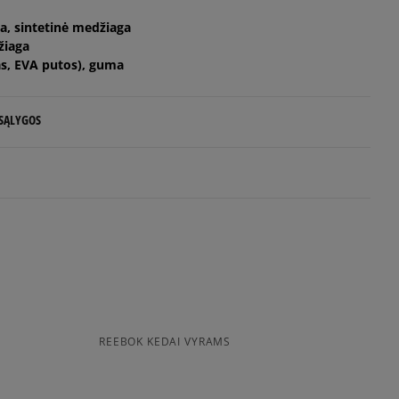
ša, sintetinė medžiaga
Pranešti man
žiaga
s, EVA putos), guma
Pranešti man
 SĄLYGOS
Pranešti man
 NUO 60 €
d.d.
5
97%
Atitinka
Balsų
dydį
skaičius: 42
4
1%
e
mažinta
atitinkan
didintas
s
tis
imai
3
1%
REEBOK KEDAI VYRAMS
rino
Plotis
Balsų skaičius: 41
siskaitymų sistema, apjungianti skirtingus atsiskaitymo būdus:
2
0%
ktroninę bankininkystę, grynaisiais ir kitus būdus.