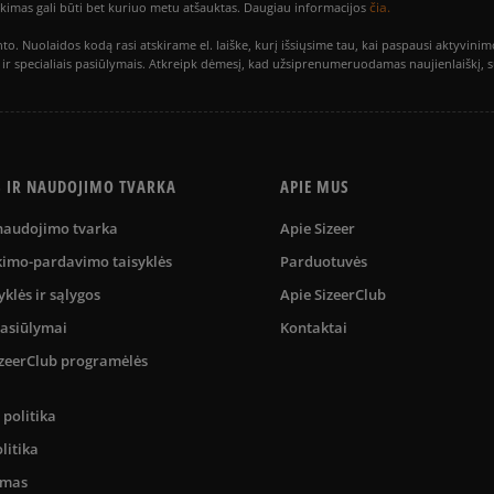
čia.
utikimas gali būti bet kuriuo metu atšauktas. Daugiau informacijos
to. Nuolaidos kodą rasi atskirame el. laiške, kurį išsiųsime tau, kai paspausi akty
is ir specialiais pasiūlymais. Atkreipk dėmesį, kad užsiprenumeruodamas naujienlaiškį, 
S IR NAUDOJIMO TVARKA
APIE MUS
 naudojimo tvarka
Apie Sizeer
kimo-pardavimo taisyklės
Parduotuvės
yklės ir sąlygos
Apie SizeerClub
pasiūlymai
Kontaktai
SizeerClub programėlės
politika
litika
umas