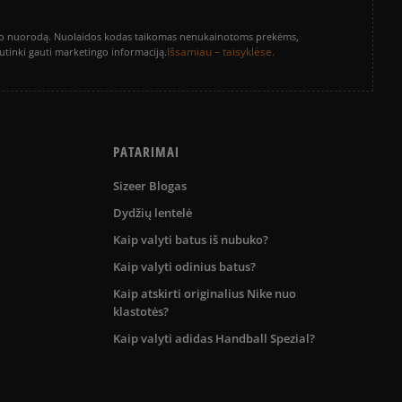
vinimo nuorodą. Nuolaidos kodas taikomas nenukainotoms prekėms,
Išsamiau – taisyklėse.
sutinki gauti marketingo informaciją.
PATARIMAI
Sizeer Blogas
Dydžių lentelė
Kaip valyti batus iš nubuko?
Kaip valyti odinius batus?
Kaip atskirti originalius Nike nuo
klastotės?
Kaip valyti adidas Handball Spezial?