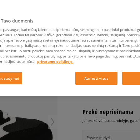
Nike Air Max TL 2.5
Liemens rankinė
Vans
Confront
Champion
EMU Australia
Converse Chuck Taylor
Kepurės
Kepurės
All Star
Havaianas
Skrybėlės
Converse
Confront
Ellesse
Pirštinės
Converse Chuck 70
Saucony
Crocs
Converse
Jansport
 Tavo duomenis
Jordan 4
Clarks
Dr. Martens
DC
Jordan
NEW BALANCE ML999
 pastangas, kad mūsų Klientų apsipirkimai būtų sėkmingi, o jų pasirinkti produktai ge
Nike Air Max DN8
Dickies
Eastpak
Dickies
Lacoste
poreikius. Tačiau tai darome visiškai gerbdami visų asmens duomenų saugumą. Spustelk 
vyrams, kedai
New Balance 530
ciją apie Tavo elgesį mūsų svetainėje naudotume Tau suasmenintam turiniui parengti, 
EMU Australia
Dr. Martens
New Era
ir interesams pritaikytas produktų rekomendacijas, suasmenintą reklamą ir Tavo pasir
New Balance 9060
0.0
(
0
)
ali bet kuriuo metu pakeisti savo sprendimą dėl slapukų ir nustatymuose pasirinkdamas
Nike Dunk
auti suasmenintų produktų pasiūlymų, pritaikytų prie Tavo pageidavimų, pasirink „Atme
50
€
ormacijos rasite mūsų
privatumo politikoje.
Puma Speedcat
Puma Suede XL
nustatymai
Atmesti visus
Puma Palermo
+ 50 tšk.
SizeerClub
Asics Gel-NYC Rugged
Prekė neprieinama
Jei prekė vėl bus sandėlyje, gaus
Pasirinkti dydį