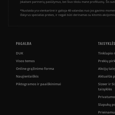
įskaitant partnerių pasiūlymus, bei šiuo tikslu mane profiliuotų. Šis s
*Nuolaida yra vienkartinė ir galioja 48 valandas nuo jos gavimo momen
išskyrus specialias prekes, ir negali būti derinamas su kitomis akcijom
PAGALBA
TAISYKLĖ
DUK
Tinklapio
Visos temos
Prekių pir
Online grąžinimo forma
Akcijų tais
Naujienlaiškis
Aktualūs 
Piktogramos ir paaiškinimai
Sizeer ir 
taisyklės
Privatumo 
Slapukų po
Prieinam