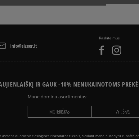
Raskite mus
info@sizeer.lt
UJIENLAIŠKĮ IR GAUK -10% NENUKAINOTOMS PREKĖ
Mane domina asortimentas:
MOTERIŠKAS
VYRIŠKAS
smens duomenis tiesioginės rinkodaros tikslais, siekiant mano nurodytu e. pašto adre