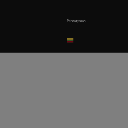
Pristatymas
Prekes pristatome tik Lietuvos Respubli