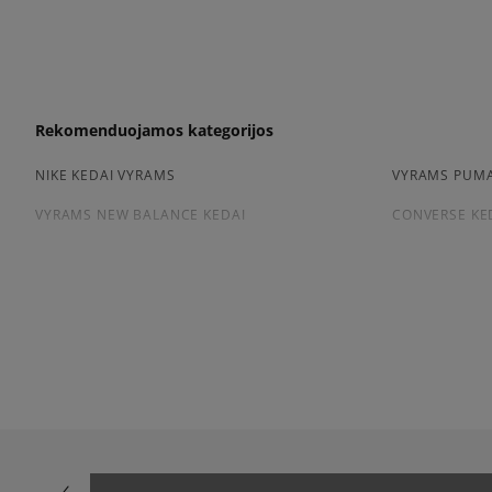
Rekomenduojamos kategorijos
NIKE KEDAI VYRAMS
VYRAMS PUMA
VYRAMS NEW BALANCE KEDAI
CONVERSE KE
Peržiūrėkite populiarias vyriškų kedai kolekcijas:
NIKE AIR FORCE 1
ADIDAS HAND
ADIDAS GAZELLE
NIKE DUNK
NEW BALANCE 9060
AIR JORDAN
NIKE AIR MAX 90
CONVERSE CH
ASICS GEL-NYC
VANS KNU SK