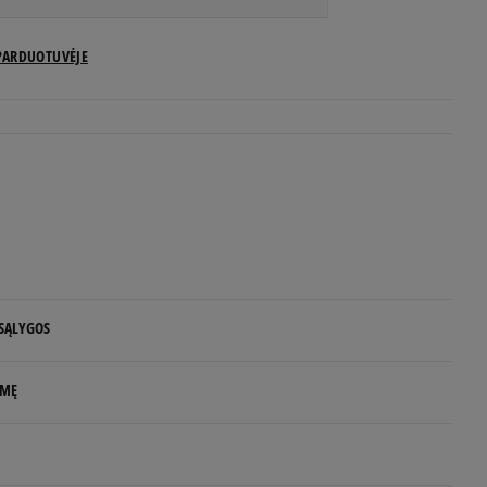
US dydžiai
PARDUOTUVĖJE
Pranešti man
Pranešti man
Pranešti man
Pranešti man
 SĄLYGOS
Pranešti man
 NUO 60 €
LMĘ
Pranešti man
d.d.
Pranešti man