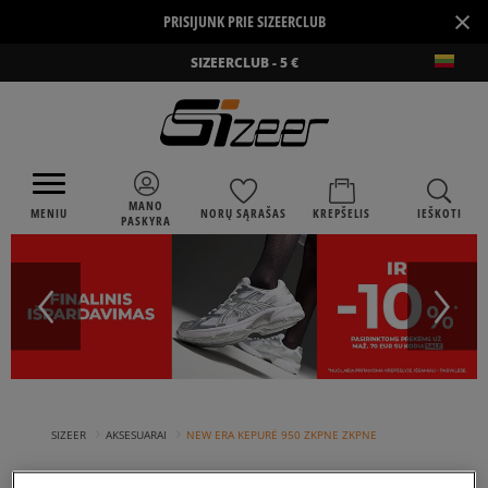
×
PRISIJUNK PRIE SIZEERCLUB
SIZEERCLUB - 5 €
MANO
MENIU
NORŲ SĄRAŠAS
KREPŠELIS
IEŠKOTI
PASKYRA
›
›
SIZEER
AKSESUARAI
NEW ERA KEPURĖ 950 ZKPNE ZKPNE