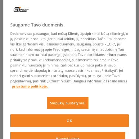
Saugome Tavo duomenis
Dedame visas pastangas, kad mūsų Klientų apsipirkimai būtų sėkmingi, o
jų pasirinkti produktai geriausiai atitiktų jų poreikius. Tačiau tai darome
visiškai gerbdami visų asmens duomenų saugumą. Spustelk „OK“, jei
nori, kad informaciją apie Tavo elgesį mūsų svetainėje naudotume Tau
suasmenintam turiniui parengti, įskaitant Tavo poreikiams ir interesams
pritaikytas produktų rekomendacijas, suasmenintą reklamą ir Tavo
pasirinktų nuostatų įsiminimą. Gali bet kuriuo metu pakeisti savo
sprendimą dėl slapukų ir nustatymuose pasirinkdamas „Pritaikyti“. Jei
nenori gauti suasmenintų produktų pasiūlymų, pritaikytų prie Tavo
pageidavimų, pasirink „Atmesti visus”. Daugiau informacijos rasite mūsų
privatumo politikoje.
Slapukų nustatymai
OK
Atmesti visus