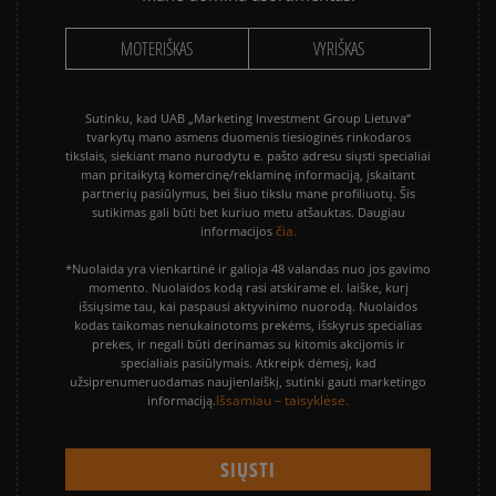
MOTERIŠKAS
VYRIŠKAS
Sutinku, kad UAB „Marketing Investment Group Lietuva“
tvarkytų mano asmens duomenis tiesioginės rinkodaros
tikslais, siekiant mano nurodytu e. pašto adresu siųsti specialiai
man pritaikytą komercinę/reklaminę informaciją, įskaitant
partnerių pasiūlymus, bei šiuo tikslu mane profiliuotų. Šis
sutikimas gali būti bet kuriuo metu atšauktas. Daugiau
čia.
informacijos
*Nuolaida yra vienkartinė ir galioja 48 valandas nuo jos gavimo
momento. Nuolaidos kodą rasi atskirame el. laiške, kurį
išsiųsime tau, kai paspausi aktyvinimo nuorodą. Nuolaidos
kodas taikomas nenukainotoms prekėms, išskyrus specialias
prekes, ir negali būti derinamas su kitomis akcijomis ir
specialiais pasiūlymais. Atkreipk dėmesį, kad
užsiprenumeruodamas naujienlaiškį, sutinki gauti marketingo
Išsamiau – taisyklėse.
informaciją.