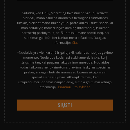
Sutinku, kad UAB „Marketing Investment Group Lietuva“
tvarkytų mano asmens duomenis tiesioginės rinkodaros
tikslais, siekiant mano nurodytu e. pašto adresu siųsti specialiai
man pritaikytą komercinę/reklaminę informaciją, įskaitant
partnerių pasiūlymus, bei šiuo tikslu mane profiliuotų. Šis
sutikimas gali būti bet kuriuo metu atšauktas. Daugiau
čia.
informacijos
*Nuolaida yra vienkartinė ir galioja 48 valandas nuo jos gavimo
momento. Nuolaidos kodą rasi atskirame el. laiške, kurį
išsiųsime tau, kai paspausi aktyvinimo nuorodą. Nuolaidos
kodas taikomas nenukainotoms prekėms, išskyrus specialias
prekes, ir negali būti derinamas su kitomis akcijomis ir
specialiais pasiūlymais. Atkreipk dėmesį, kad
užsiprenumeruodamas naujienlaiškį, sutinki gauti marketingo
Išsamiau – taisyklėse.
informaciją.