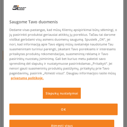
NEW ERA KEPURĖ MLB BASIC
LA DODGERS
unisex, kepurės su snapeliu
Saugome Tavo duomenis
3.7
(
6
)
Dedame visas pastangas, kad mūsų Klientų apsipirkimai būtų sėkmingi, o
jų pasirinkti produktai geriausiai atitiktų jų poreikius. Tačiau tai darome
39
€
visiškai gerbdami visų asmens duomenų saugumą. Spustelk „OK“, jei
nori, kad informaciją apie Tavo elgesį mūsų svetainėje naudotume Tau
suasmenintam turiniui parengti, įskaitant Tavo poreikiams ir interesams
pritaikytas produktų rekomendacijas, suasmenintą reklamą ir Tavo
+ 39 tšk.
SizeerClub
pasirinktų nuostatų įsiminimą. Gali bet kuriuo metu pakeisti savo
sprendimą dėl slapukų ir nustatymuose pasirinkdamas „Pritaikyti“. Jei
nenori gauti suasmenintų produktų pasiūlymų, pritaikytų prie Tavo
pageidavimų, pasirink „Atmesti visus”. Daugiau informacijos rasite mūsų
privatumo politikoje.
Prekė neprieinama
Slapukų nustatymai
Jei prekė vėl bus sandėlyje, gausi pranešimą iš mūsų.
OK
Pasirinkti dydį
Atmesti visus