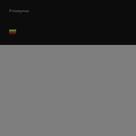
Pristatymas
Prekes pristatome tik Lietuvos Respublikos teritorijoje