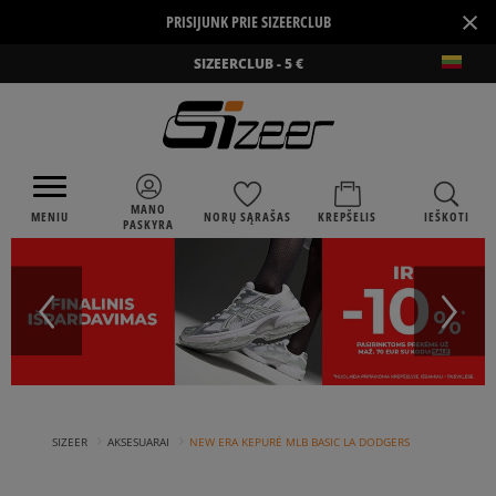
×
PRISIJUNK PRIE SIZEERCLUB
SIZEERCLUB - 5 €
MANO
MENIU
NORŲ SĄRAŠAS
KREPŠELIS
IEŠKOTI
PASKYRA
›
›
SIZEER
AKSESUARAI
NEW ERA KEPURĖ MLB BASIC LA DODGERS