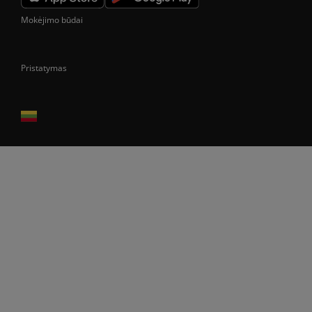
Mokėjimo būdai
Pristatymas
Prekes pristatome tik Lietuvos Respublikos teritorijoje