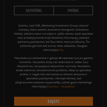
MOTERIŠKAS
VYRIŠKAS
Sutinku, kad UAB „Marketing Investment Group Lietuva“
tvarkytų mano asmens duomenis tiesioginės rinkodaros
tikslais, siekiant mano nurodytu e. pašto adresu siųsti specialiai
man pritaikytą komercinę/reklaminę informaciją, įskaitant
partnerių pasiūlymus, bei šiuo tikslu mane profiliuotų. Šis
sutikimas gali būti bet kuriuo metu atšauktas. Daugiau
čia.
informacijos
*Nuolaida yra vienkartinė ir galioja 48 valandas nuo jos gavimo
momento. Nuolaidos kodą rasi atskirame el. laiške, kurį
išsiųsime tau, kai paspausi aktyvinimo nuorodą. Nuolaidos
kodas taikomas nenukainotoms prekėms, išskyrus specialias
prekes, ir negali būti derinamas su kitomis akcijomis ir
specialiais pasiūlymais. Atkreipk dėmesį, kad
užsiprenumeruodamas naujienlaiškį, sutinki gauti marketingo
Išsamiau – taisyklėse.
informaciją.