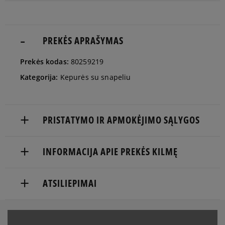
S/M
Pranešti man
M/L
PREKĖS APRAŠYMAS
Pranešti man
Prekės kodas:
80259219
Kategorija:
Kepurės su snapeliu
PRISTATYMO IR APMOKĖJIMO SĄLYGOS
NEMOKAMAS PRISTATYMAS NUO 60 €
INFORMACIJA APIE PREKĖS KILMĘ
Prekės pristatomos per 2-6 d.d.
NEW ERA CAP GMBH
ATSILIEPIMAI
Pristatymas:
Lichtstr. 25
50825 Cologne, Germany
kurjeriu
atsiėmimas parduotuvėje
Produktas dar neturi atsiliepimų
4922198256051