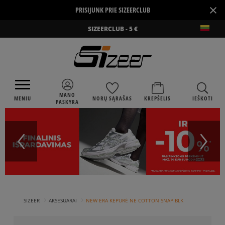
×
PRISIJUNK PRIE SIZEERCLUB
SIZEERCLUB - 5 €
MANO
MENIU
NORŲ SĄRAŠAS
KREPŠELIS
IEŠKOTI
PASKYRA
›
›
SIZEER
AKSESUARAI
NEW ERA KEPURĖ NE COTTON SNAP BLK