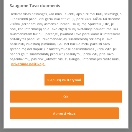
NEW ERA KEPURĖ NE COTTON
Saugome Tavo duomenis
SNAP BLK
Dedame visas pastangas, kad mūsų Klientų apsipirkimai būtų sėkmingi, o
unisex, kepurės su snapeliu
jų pasirinkti produktai geriausiai atitiktų jų poreikius. Tačiau tai darome
visiškai gerbdami visų asmens duomenų saugumą. Spustelk „OK“, jei
nori, kad informaciją apie Tavo elgesį mūsų svetainėje naudotume Tau
0.0
(
0
)
suasmenintam turiniui parengti, įskaitant Tavo poreikiams ir interesams
pritaikytas produktų rekomendacijas, suasmenintą reklamą ir Tavo
10
€
pasirinktų nuostatų įsiminimą. Gali bet kuriuo metu pakeisti savo
sprendimą dėl slapukų ir nustatymuose pasirinkdamas „Pritaikyti“. Jei
nenori gauti suasmenintų produktų pasiūlymų, pritaikytų prie Tavo
+ 10 tšk.
SizeerClub
pageidavimų, pasirink „Atmesti visus”. Daugiau informacijos rasite mūsų
privatumo politikoje.
Prekė neprieinama
Slapukų nustatymai
Jei prekė vėl bus sandėlyje, gausi pranešimą iš mūsų.
OK
Pasirinkti dydį
Atmesti visus
EU dydžiai
US dydžiai
PATIKRINK PRIEINAMUMĄ PARDUOTUVĖJE