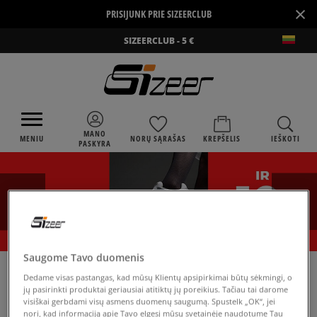
×
PRISIJUNK PRIE SIZEERCLUB
SIZEERCLUB - 5 €
MANO
MENIU
NORŲ SĄRAŠAS
KREPŠELIS
IEŠKOTI
PASKYRA
Saugome Tavo duomenis
›
SIZEER
NEW ERA MESH BACK 940
Dedame visas pastangas, kad mūsų Klientų apsipirkimai būtų sėkmingi, o
jų pasirinkti produktai geriausiai atitiktų jų poreikius. Tačiau tai darome
visiškai gerbdami visų asmens duomenų saugumą. Spustelk „OK“, jei
nori, kad informaciją apie Tavo elgesį mūsų svetainėje naudotume Tau