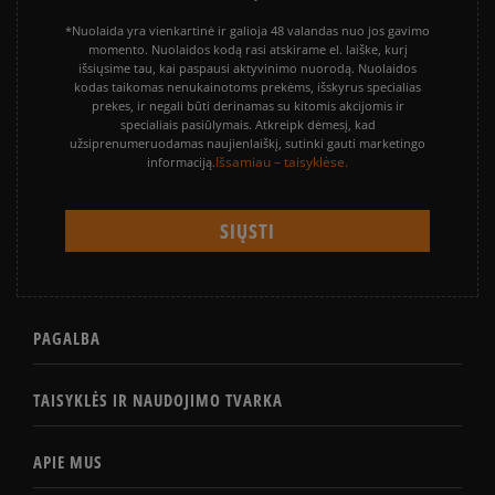
*Nuolaida yra vienkartinė ir galioja 48 valandas nuo jos gavimo
momento. Nuolaidos kodą rasi atskirame el. laiške, kurį
išsiųsime tau, kai paspausi aktyvinimo nuorodą. Nuolaidos
kodas taikomas nenukainotoms prekėms, išskyrus specialias
prekes, ir negali būti derinamas su kitomis akcijomis ir
specialiais pasiūlymais. Atkreipk dėmesį, kad
užsiprenumeruodamas naujienlaiškį, sutinki gauti marketingo
Išsamiau – taisyklėse.
informaciją.
PAGALBA
TAISYKLĖS IR NAUDOJIMO TVARKA
APIE MUS