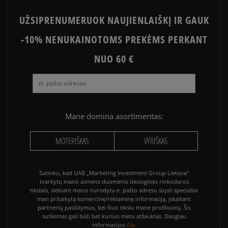
UŽSIPRENUMERUOK NAUJIENLAIŠKĮ IR GAUK
-10% NENUKAINOTOMS PREKĖMS PERKANT
NUO 60 €
Mane domina asortimentas:
MOTERIŠKAS
VYRIŠKAS
Sutinku, kad UAB „Marketing Investment Group Lietuva“
tvarkytų mano asmens duomenis tiesioginės rinkodaros
tikslais, siekiant mano nurodytu e. pašto adresu siųsti specialiai
man pritaikytą komercinę/reklaminę informaciją, įskaitant
partnerių pasiūlymus, bei šiuo tikslu mane profiliuotų. Šis
sutikimas gali būti bet kuriuo metu atšauktas. Daugiau
čia.
informacijos