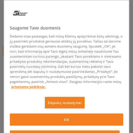
NIKE AIR FORCE 1 '07 LE
vyrams, kedai
5.0
(
2426
)
Saugome Tavo duomenis
120
€
Dedame visas pastangas, kad mūsų Klientų apsipirkimai būtų sėkmingi, o
jų pasirinkti produktai geriausiai atitiktų jų poreikius. Tačiau tai darome
visiškai gerbdami visų asmens duomenų saugumą. Spustelk „OK“, jei
+ 120 tšk.
SizeerClub
nori, kad informaciją apie Tavo elgesį mūsų svetainėje naudotume Tau
suasmenintam turiniui parengti, įskaitant Tavo poreikiams ir interesams
pritaikytas produktų rekomendacijas, suasmenintą reklamą ir Tavo
SPALVA
BALTA
pasirinktų nuostatų įsiminimą. Gali bet kuriuo metu pakeisti savo
sprendimą dėl slapukų ir nustatymuose pasirinkdamas „Pritaikyti“. Jei
nenori gauti suasmenintų produktų pasiūlymų, pritaikytų prie Tavo
pageidavimų, pasirink „Atmesti visus”. Daugiau informacijos rasite mūsų
privatumo politikoje.
Pasirinkti dydį
Slapukų nustatymai
EU dydžiai
US dydžiai
OK
Į KREPŠELĮ
39
24,5 cm
Pranešti man