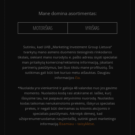
Mane domina asortimentas:
MOTERIŠKAS
VYRIŠKAS
Sutinku, kad UAB „Marketing Investment Group Lietuva“
tvarkytų mano asmens duomenis tiesioginės rinkodaros
tikslais, siekiant mano nurodytu e. pašto adresu siųsti specialiai
man pritaikytą komercinę/reklaminę informaciją, įskaitant
partnerių pasiūlymus, bei šiuo tikslu mane profiliuotų. Šis
sutikimas gali būti bet kuriuo metu atšauktas. Daugiau
čia.
informacijos
*Nuolaida yra vienkartinė ir galioja 48 valandas nuo jos gavimo
momento. Nuolaidos kodą rasi atskirame el. laiške, kurį
išsiųsime tau, kai paspausi aktyvinimo nuorodą. Nuolaidos
kodas taikomas nenukainotoms prekėms, išskyrus specialias
prekes, ir negali būti derinamas su kitomis akcijomis ir
specialiais pasiūlymais. Atkreipk dėmesį, kad
užsiprenumeruodamas naujienlaiškį, sutinki gauti marketingo
Išsamiau – taisyklėse.
informaciją.