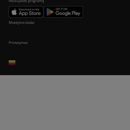
Atsisiųskite programą
Mokėjimo būdai
Pristatymas
Prekes pristatome tik Lietuvos Respublikos teritorijoje