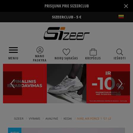
×
PRISIJUNK PRIE SIZEERCLUB
SIZEERCLUB - 5 €
MANO
MENIU
NORŲ SĄRAŠAS
KREPŠELIS
IEŠKOTI
PASKYRA
›
›
›
›
SIZEER
VYRAMS
AVALYNĖ
KEDAI
NIKE AIR FORCE 1 '07 LE