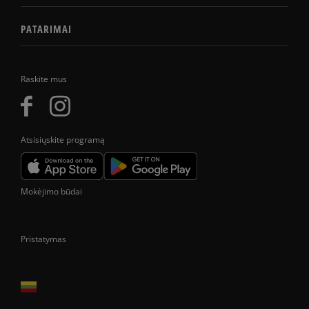
PATARIMAI
Raskite mus
Atsisiųskite programą
Mokėjimo būdai
Pristatymas
Prekes pristatome tik Lietuvos Respublikos teritorijoje