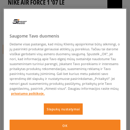
NIKE AIR FORCE 1 '07 LE
vyrams, kedai
5.0
(
2419
)
120
€
Saugome Tavo duomenis
Dedame visas pastangas, kad mūsų Klientų apsipirkimai būtų sėkmingi, o
jų pasirinkti produktai geriausiai atitiktų jų poreikius. Tačiau tai darome
+ 120 tšk.
SizeerClub
visiškai gerbdami visų asmens duomenų saugumą. Spustelk „OK“, jei
nori, kad informaciją apie Tavo elgesį mūsų svetainėje naudotume Tau
SPALVA
JUODA
suasmenintam turiniui parengti, įskaitant Tavo poreikiams ir interesams
pritaikytas produktų rekomendacijas, suasmenintą reklamą ir Tavo
pasirinktų nuostatų įsiminimą. Gali bet kuriuo metu pakeisti savo
sprendimą dėl slapukų ir nustatymuose pasirinkdamas „Pritaikyti“. Jei
nenori gauti suasmenintų produktų pasiūlymų, pritaikytų prie Tavo
pageidavimų, pasirink „Atmesti visus”. Daugiau informacijos rasite mūsų
privatumo politikoje.
Pasirinkti dydį
Slapukų nustatymai
EU dydžiai
US dydžiai
Į KREPŠELĮ
OK
38,5
24 cm
Pranešti man