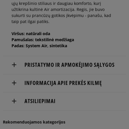
ųjų krepšinio stiliaus ir daugiau komforto, kurį
užtikrina kultinė Air amortizacija. Regis, jie buvo
44,5
28,5 cm
sukurti su prancūzų gotikos įkvėpimu - panašu, kad
taip pat ilgai patiks.
45
29 cm
Viršus: natūrali oda
Pamušalas: tekstilinė medžiaga
Padas: System Air, sintetika
45,5
29,5 cm
PRISTATYMO IR APMOKĖJIMO SĄLYGOS
46
30 cm
NEMOKAMAS PRISTATYMAS NUO 60 €
INFORMACIJA APIE PREKĖS KILMĘ
47
30,5 cm
Pranešti man
Prekės pristatomos per 2-6 d.d.
Nike European Headquarters
ATSILIEPIMAI
47,5
31 cm
Pranešti man
Pristatymas:
Colosseum
11213 NL Hilversum, Netherlands
kurjeriu
atsiėmimas parduotuvėje
49,5
33 cm
Pranešti man
5
Balsų
Rekomenduojamos kategorijos
Product.Safety.EMEA@nike.com
97%
Atitinka
į paštomatą
skaičius:
dydį