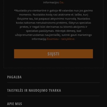
čia.
informacijos
*Nuolaida yra vienkartinė ir galioja 48 valandas nuo jos gavimo
momento. Nuolaidos kodą rasi atskirame el. laiške, kurį
išsiųsime tau, kai paspausi aktyvinimo nuorodą. Nuolaidos
kodas taikomas nenukainotoms prekėms, išskyrus specialias
prekes, ir negali būti derinamas su kitomis akcijomis ir
specialiais pasiūlymais. Atkreipk dėmesį, kad
užsiprenumeruodamas naujienlaiškį, sutinki gauti marketingo
Išsamiau – taisyklėse.
informaciją.
PAGALBA
TAISYKLĖS IR NAUDOJIMO TVARKA
APIE MUS