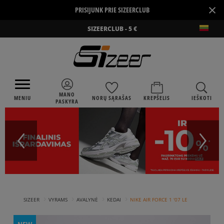
×
PRISIJUNK PRIE SIZEERCLUB
SIZEERCLUB - 5 €
MANO
MENIU
NORŲ SĄRAŠAS
KREPŠELIS
IEŠKOTI
PASKYRA
›
›
›
›
SIZEER
VYRAMS
AVALYNĖ
KEDAI
NIKE AIR FORCE 1 '07 LE