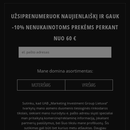
STAR
UŽSIPRENUMERUOK NAUJIENLAIŠKĮ IR GAUK
PUMA PALERMO
SALOMON EVR
-10% NENUKAINOTOMS PREKĖMS PERKANT
ASICS GEL-NYC
VANS KNU SKOOL
VANS OLD SKOOL
NUO 60 €
Mane domina asortimentas:
MOTERIŠKAS
VYRIŠKAS
Sutinku, kad UAB „Marketing Investment Group Lietuva“
tvarkytų mano asmens duomenis tiesioginės rinkodaros
tikslais, siekiant mano nurodytu e. pašto adresu siųsti specialiai
man pritaikytą komercinę/reklaminę informaciją, įskaitant
partnerių pasiūlymus, bei šiuo tikslu mane profiliuotų. Šis
sutikimas gali būti bet kuriuo metu atšauktas. Daugiau