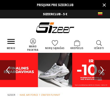
×
PRISIJUNK PRIE SIZEERCLUB
SIZEERCLUB - 5 €
MANO
MENIU
NORŲ SĄRAŠAS
KREPŠELIS
IEŠKOTI
PASKYRA
›
SIZEER
NIKE AIR FORCE 1 CRATER FLYKNIT