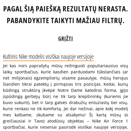
PAGAL ŠIĄ PAIEŠKĄ REZULTATŲ NERASTA.
PABANDYKITE TAIKYTI MAŽIAU FILTRŲ.
GRĮŽTI
Kultinis Nike modelis visiškai naujoje versijoje
Jei kas nors paprašytų mūsų reitinguoti populiariausius visų
laikų sportbačius, kurie kasdien parduodami tūkstančiais (ar
net milijonais) egzempliorių visame pasaulyje, mūsų herojus
šiandien tikrai patektų į pirmąsias tris pozicijas. Kedai, kurių
būdingą struktūrą įkvėpė Notre Dame katedros forma, įgijo
įspūdingą gerbėjų būrį ne tik tarp krepšininkų (kuriems jie
buvo sukurti), bet ir tarp gatvės drabužių entuziastų bei visų,
kurie renkasi ne tik komfortą. Jei dar nežinai, apie kokį modelį
mes kalbame, skubame su atsakymu! Šį kartą mūsų (o
greičiausiai ir Tavo) atodūsių objektas – Nike Air Force 1
sportbačiai, kurie neseniai pasirodė visiškai naujoje versijoje,