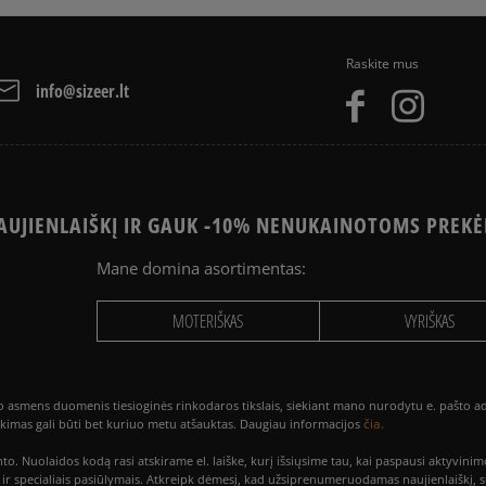
Raskite mus
info@sizeer.lt
UJIENLAIŠKĮ IR GAUK -10% NENUKAINOTOMS PREKĖ
Mane domina asortimentas:
MOTERIŠKAS
VYRIŠKAS
smens duomenis tiesioginės rinkodaros tikslais, siekiant mano nurodytu e. pašto adre
čia.
utikimas gali būti bet kuriuo metu atšauktas. Daugiau informacijos
to. Nuolaidos kodą rasi atskirame el. laiške, kurį išsiųsime tau, kai paspausi akty
is ir specialiais pasiūlymais. Atkreipk dėmesį, kad užsiprenumeruodamas naujienlaiškį, 