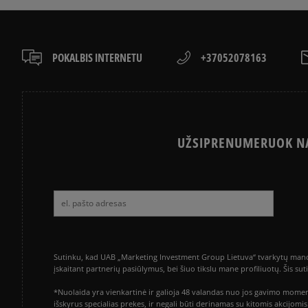
POKALBIS INTERNETU
+37052078163
UŽSIPRENUMERUOK NA
Sutinku, kad UAB „Marketing Investment Group Lietuva“ tvarkytų mano a
įskaitant partnerių pasiūlymus, bei šiuo tikslu mane profiliuotų. Šis s
*Nuolaida yra vienkartinė ir galioja 48 valandas nuo jos gavimo momen
išskyrus specialias prekes, ir negali būti derinamas su kitomis akcijom