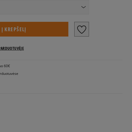
US dydžiai
Į KREPŠELĮ
PARDUOTUVĖJE
uo 60€
rduotuvėse
Pranešti man
Pranešti man
Pranešti man