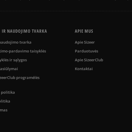
S IR NAUDOJIMO TVARKA
APIE MUS
 naudojimo tvarka
Apie Sizeer
kimo-pardavimo taisyklės
Parduotuvės
yklės ir sąlygos
Apie SizeerClub
pasiūlymai
Kontaktai
SizeerClub programėlės
politika
litika
umas