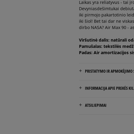
Laikas yra reliatyvus - tai 
45
29 cm
Devyniasdešimtukai debiuta
iki pirmojo pakartotinio lei
iki šiol! Bet tai dar ne visk
45,5
29,5 cm
dirbo NASA? Air Max 90 - a
46
30 cm
Viršutinė dalis: natūrali o
Pamušalas: tekstilės medž
Padas: Air amortizacijos 
PRISTATYMO IR APMOKĖJIMO
NEMOKAMAS PRISTATYMAS
INFORMACIJA APIE PREKĖS KI
Prekės pristatomos per 2-6 
Nike European Headquarte
ATSILIEPIMAI
Colosseum
Pristatymas:
11213 NL Hilversum, Nethe
kurjeriu
atsiėmimas parduotuvėj
Product.Safety.EMEA@nike
į paštomatą