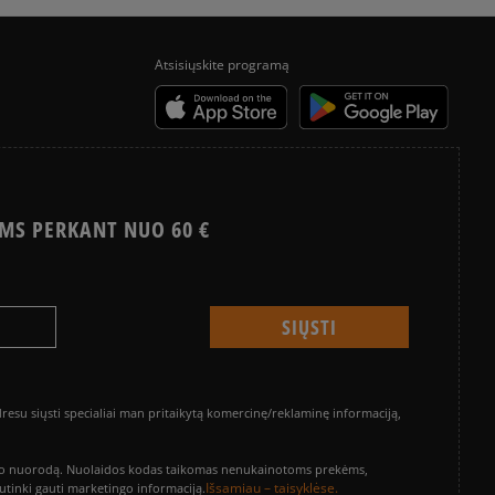
Atsisiųskite programą
MS PERKANT NUO 60 €
su siųsti specialiai man pritaikytą komercinę/reklaminę informaciją,
vinimo nuorodą. Nuolaidos kodas taikomas nenukainotoms prekėms,
Išsamiau – taisyklėse.
sutinki gauti marketingo informaciją.