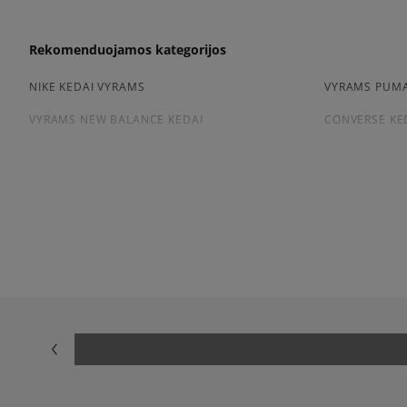
Rekomenduojamos kategorijos
NIKE KEDAI VYRAMS
VYRAMS PUMA
VYRAMS NEW BALANCE KEDAI
CONVERSE KE
Peržiūrėkite populiarias vyriškų kedai kolekcijas:
NIKE AIR FORCE 1
ADIDAS HAND
ADIDAS GAZELLE
NIKE DUNK
NEW BALANCE 9060
AIR JORDAN
NIKE AIR MAX 90
CONVERSE CH
ASICS GEL-NYC
VANS KNU SK