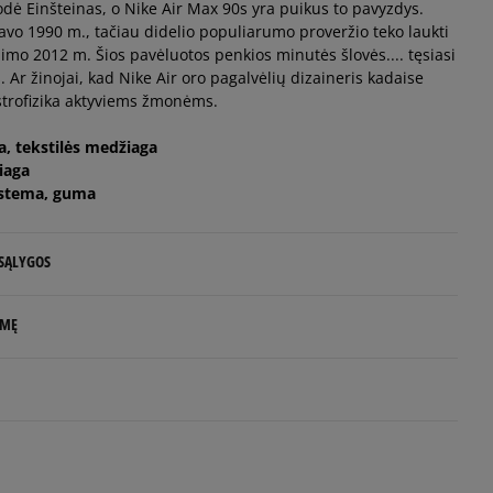
įrodė Einšteinas, o Nike Air Max 90s yra puikus to pavyzdys.
Pranešti man
vo 1990 m., tačiau didelio populiarumo proveržio teko laukti
dimo 2012 m. Šios pavėluotos penkios minutės šlovės.... tęsiasi
as. Ar žinojai, kad Nike Air oro pagalvėlių dizaineris kadaise
Pranešti man
strofizika aktyviems žmonėms.
Pranešti man
da, tekstilės medžiaga
iaga
sistema, guma
 SĄLYGOS
 NUO 60 €
LMĘ
d.d.
rs
rlands
5
e
98%
.com
Plotis
Balsų skaičius: 4