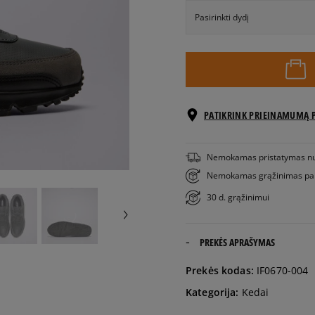
Pasirinkti dydį
EU dydžiai
41
26 cm
PATIKRINK PRIEINAMUMĄ 
42
26,5 cm
Nemokamas pristatymas n
42,5
27 cm
Nemokamas grąžinimas pa
30 d. grąžinimui
43
27,5 cm
PREKĖS APRAŠYMAS
44
28 cm
Prekės kodas:
IF0670-004
44,5
28,5 cm
Kategorija:
Kedai