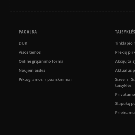
PAGALBA
TAISYKLĖ
DUK
Tinklapio
Visos temos
Prekių pir
Online grąžinimo forma
Akcijų tais
Naujienlaiškis
Aktualūs 
Piktogramos ir paaiškinimai
Sizeer ir 
taisyklės
Privatumo 
Slapukų po
Prieinam