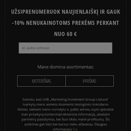
UŽSIPRENUMERUOK NAUJIENLAIŠKĮ IR GAUK
-10% NENUKAINOTOMS PREKĖMS PERKANT
NUO 60 €
Mane domina asortimentas:
MOTERIŠKAS
VYRIŠKAS
Sutinku, kad UAB „Marketing Investment Group Lietuva“
tvarkytų mano asmens duomenis tiesioginės rinkodaros
tikslais, siekiant mano nurodytu e. pašto adresu siųsti specialiai
man pritaikytą komercinę/reklaminę informaciją, įskaitant
partnerių pasiūlymus, bei šiuo tikslu mane profiliuotų. Šis
sutikimas gali būti bet kuriuo metu atšauktas. Daugiau
čia.
informacijos