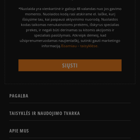
*Nuolaida yra vienkartinė ir galioja 48 valandas nuo jos gavimo
momento. Nuolaidos kodą rasi atskirame el. laiške, kurį
išsiųsime tau, kai paspausi aktyvinimo nuorodą. Nuolaidos
kodas taikomas nenukainotoms prekėms, išskyrus specialias
prekes, ir negali būti derinamas su kitomis akcijomis ir
specialiais pasiūlymais. Atkreipk dėmesį, kad
užsiprenumeruodamas naujienlaiškį, sutinki gauti marketingo
Išsamiau – taisyklėse.
informaciją.
PAGALBA
TAISYKLĖS IR NAUDOJIMO TVARKA
APIE MUS