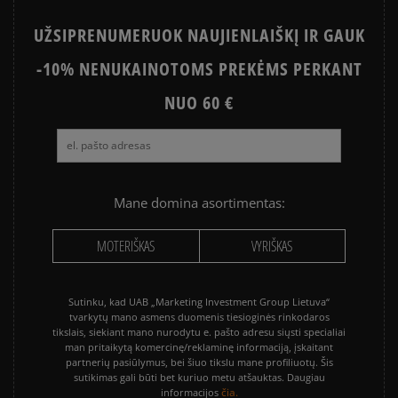
UŽSIPRENUMERUOK NAUJIENLAIŠKĮ IR GAUK
-10% NENUKAINOTOMS PREKĖMS PERKANT
NUO 60 €
Mane domina asortimentas:
MOTERIŠKAS
VYRIŠKAS
Sutinku, kad UAB „Marketing Investment Group Lietuva“
tvarkytų mano asmens duomenis tiesioginės rinkodaros
tikslais, siekiant mano nurodytu e. pašto adresu siųsti specialiai
man pritaikytą komercinę/reklaminę informaciją, įskaitant
partnerių pasiūlymus, bei šiuo tikslu mane profiliuotų. Šis
sutikimas gali būti bet kuriuo metu atšauktas. Daugiau
čia.
informacijos