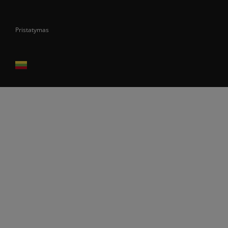
Pristatymas
Prekes pristatome tik Lietuvos Respublikos teritorijoje