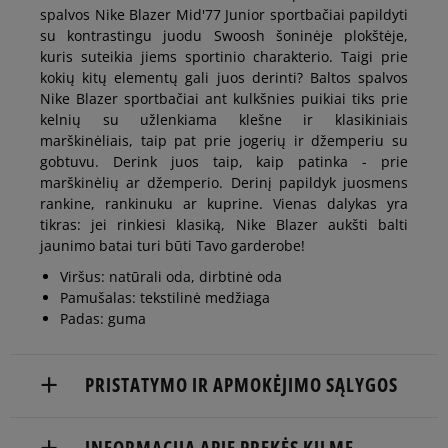
spalvos Nike Blazer Mid'77 Junior sportbačiai papildyti
su kontrastingu juodu Swoosh šoninėje plokštėje,
kuris suteikia jiems sportinio charakterio. Taigi prie
kokių kitų elementų gali juos derinti? Baltos spalvos
Nike Blazer sportbačiai ant kulkšnies puikiai tiks prie
kelnių su užlenkiama klešne ir klasikiniais
marškinėliais, taip pat prie jogerių ir džemperiu su
gobtuvu. Derink juos taip, kaip patinka - prie
marškinėlių ar džemperio. Derinį papildyk juosmens
rankine, rankinuku ar kuprine. Vienas dalykas yra
tikras: jei rinkiesi klasiką, Nike Blazer aukšti balti
jaunimo batai turi būti Tavo garderobe!
Viršus: natūrali oda, dirbtinė oda
Pamušalas: tekstilinė medžiaga
Padas: guma
PRISTATYMO IR APMOKĖJIMO SĄLYGOS
NEMOKAMAS PRISTATYMAS NUO 60 €