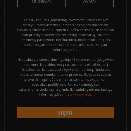
MOTERIŠKAS
VYRIŠKAS
Sutinku, kad UAB „Marketing Investment Group Lietuva“
tvarkytų mano asmens duomenis tiesioginės rinkodaros
tikslais, siekiant mano nurodytu e. pašto adresu siųsti specialiai
man pritaikytą komercinę/reklaminę informaciją, įskaitant
partnerių pasiūlymus, bei šiuo tikslu mane profiliuotų. Šis
sutikimas gali būti bet kuriuo metu atšauktas. Daugiau
čia.
informacijos
*Nuolaida yra vienkartinė ir galioja 48 valandas nuo jos gavimo
momento. Nuolaidos kodą rasi atskirame el. laiške, kurį
išsiųsime tau, kai paspausi aktyvinimo nuorodą. Nuolaidos
kodas taikomas nenukainotoms prekėms, išskyrus specialias
prekes, ir negali būti derinamas su kitomis akcijomis ir
specialiais pasiūlymais. Atkreipk dėmesį, kad
užsiprenumeruodamas naujienlaiškį, sutinki gauti marketingo
Išsamiau – taisyklėse.
informaciją.