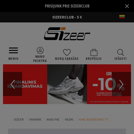
×
PRISIJUNK PRIE SIZEERCLUB
SIZEERCLUB - 5 €
MANO
MENIU
NORŲ SĄRAŠAS
KREPŠELIS
IEŠKOTI
PASKYRA
›
›
›
›
SIZEER
VAIKAMS
AVALYNĖ
KEDAI
NIKE BLAZER MID '77