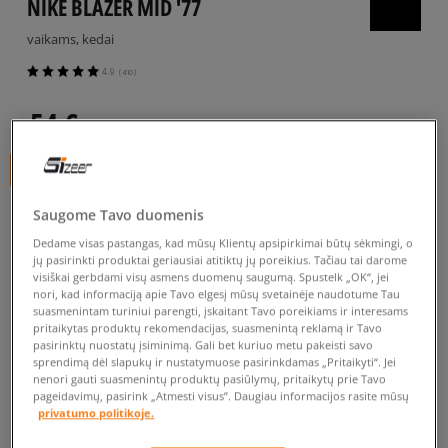
NIKE BLAZER MID '77
vaikams, kedai
4.9
(
410
)
54
€
+ 54 tšk.
SizeerClub
Saugome Tavo duomenis
Dedame visas pastangas, kad mūsų Klientų apsipirkimai būtų sėkmingi, o
jų pasirinkti produktai geriausiai atitiktų jų poreikius. Tačiau tai darome
visiškai gerbdami visų asmens duomenų saugumą. Spustelk „OK“, jei
Prekė neprieinama
nori, kad informaciją apie Tavo elgesį mūsų svetainėje naudotume Tau
suasmenintam turiniui parengti, įskaitant Tavo poreikiams ir interesams
Jei prekė vėl bus sandėlyje, gausi pranešimą iš mūsų.
pritaikytas produktų rekomendacijas, suasmenintą reklamą ir Tavo
pasirinktų nuostatų įsiminimą. Gali bet kuriuo metu pakeisti savo
sprendimą dėl slapukų ir nustatymuose pasirinkdamas „Pritaikyti“. Jei
nenori gauti suasmenintų produktų pasiūlymų, pritaikytų prie Tavo
Pasirinkti dydį
pageidavimų, pasirink „Atmesti visus”. Daugiau informacijos rasite mūsų
privatumo politikoje.
EU dydžiai
US dydžiai
PATIKRINK PRIEINAMUMĄ PARDUOTUVĖJE