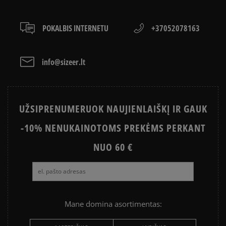
ADIDAS SAMBA
ADIDAS CAMPUS
Klientų atsiliepimai
ADIDAS GAZELLE
NIKE DUNK
POKALBIS INTERNETU
+37052078163
ADIDAS SUPERSTAR
NEW BALANCE 740
AIR JORDAN
JORDAN 4
Išvalyti
Paieška
info@sizeer.lt
NIKE AIR MAX
CONVERSE CHUCK TAYLOR ALL
STAR
UŽSIPRENUMERUOK NAUJIENLAIŠKĮ IR GAUK
NIKE BLAZER
VANS OLD SKOOL
-10% NENUKAINOTOMS PREKĖMS PERKANT
NUO 60 €
Mane domina asortimentas: