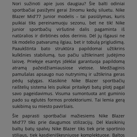
Nori sužinoti apie juos daugiau? Šie balti odiniai
40
25 cm
Pranešti man
sportbačiai pasižymi gerai žinomu kedų siluetu. Nike
Blazer Mid'77 Junior modelis – tai pasiūlymas, kuris
puikiai tiks pereinamuoju sezonu, bet ne tik! Nike
junior sportbačių viršutinė dalis pagaminta iš
natūralios ir dirbtinės odos derinio. Dėl jų išgausi ne
tik modelio patvarumą ilgiau, bet ir tobulą prigludimą.
Paaukštinta bato struktūra papildomai užtikrins
kulkšnies stabilumą, tuo pačiu užtikrinant judėjimo
laisvę. Priekyje esantys įdėklai garantuoja papildomą
atramą pažeidžiamiausiose vietose. Medžiaginis
pamušalas apsaugo nuo nutrynimų ir užtikrina geras
pėdų sąlygas. Klasikinė Nike Blazer sportbačių
raištelių sistema leis puikiai pritaikyti batų plotį pagal
savo pageidavimus. Visuma sumontuota ant guminio
pado su eglutės formos protektoriumi. Tai lemia gerą
sukibimą su miesto paviršiais.
Šie paprasti sportbačiai mažiesiems Nike Blazer
Mid'77 tiks prie daugumos stilizacijų. Dėl klasikinių
baltų batų spalvų Nike Blazer tiks tiek prie sportinio
stiliaus, tiek kasdieniškesniuose komplektuose. Baltos