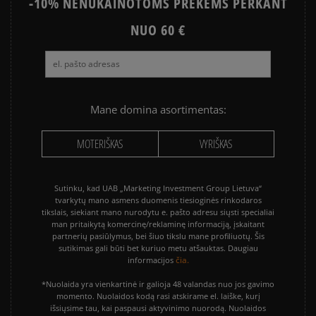
-10% NENUKAINOTOMS PREKĖMS PERKANT
NUO 60 €
Mane domina asortimentas:
MOTERIŠKAS
VYRIŠKAS
Sutinku, kad UAB „Marketing Investment Group Lietuva“
tvarkytų mano asmens duomenis tiesioginės rinkodaros
tikslais, siekiant mano nurodytu e. pašto adresu siųsti specialiai
man pritaikytą komercinę/reklaminę informaciją, įskaitant
partnerių pasiūlymus, bei šiuo tikslu mane profiliuotų. Šis
sutikimas gali būti bet kuriuo metu atšauktas. Daugiau
čia.
informacijos
*Nuolaida yra vienkartinė ir galioja 48 valandas nuo jos gavimo
momento. Nuolaidos kodą rasi atskirame el. laiške, kurį
išsiųsime tau, kai paspausi aktyvinimo nuorodą. Nuolaidos