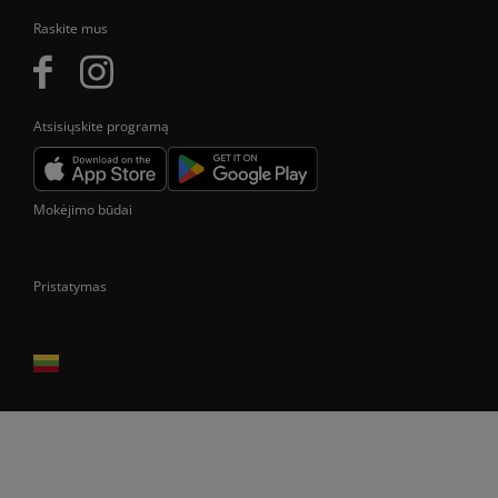
Raskite mus
Atsisiųskite programą
Mokėjimo būdai
Pristatymas
Prekes pristatome tik Lietuvos Respublikos teritorijoje