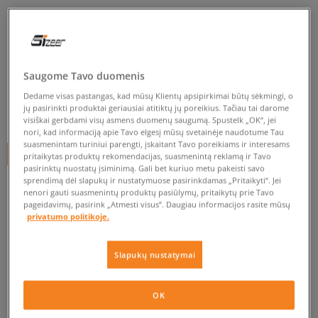
NIKE FORCE 1 LOW EASYON
(PS)
vaikams, kedai
Saugome Tavo duomenis
5.0
(
12
)
Dedame visas pastangas, kad mūsų Klientų apsipirkimai būtų sėkmingi, o
jų pasirinkti produktai geriausiai atitiktų jų poreikius. Tačiau tai darome
44
€
visiškai gerbdami visų asmens duomenų saugumą. Spustelk „OK“, jei
nori, kad informaciją apie Tavo elgesį mūsų svetainėje naudotume Tau
suasmenintam turiniui parengti, įskaitant Tavo poreikiams ir interesams
+ 44 tšk.
SizeerClub
pritaikytas produktų rekomendacijas, suasmenintą reklamą ir Tavo
pasirinktų nuostatų įsiminimą. Gali bet kuriuo metu pakeisti savo
sprendimą dėl slapukų ir nustatymuose pasirinkdamas „Pritaikyti“. Jei
nenori gauti suasmenintų produktų pasiūlymų, pritaikytų prie Tavo
pageidavimų, pasirink „Atmesti visus”. Daugiau informacijos rasite mūsų
privatumo politikoje.
Prekė neprieinama
Slapukų nustatymai
Jei prekė vėl bus sandėlyje, gausi pranešimą iš mūsų.
OK
Pasirinkti dydį