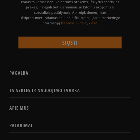
kodas taikomas nenukainotoms prekėms, išskyrus specialias
prekes, ir negali būti derinamas su kitomis akcijomis ir
specialiais pasiūlymais. Atkreipk dėmesį, kad
užsiprenumeruodamas naujienlaiškį, sutinki gauti marketingo
Išsamiau – taisyklėse.
informaciją.
PAGALBA
TAISYKLĖS IR NAUDOJIMO TVARKA
APIE MUS
PATARIMAI