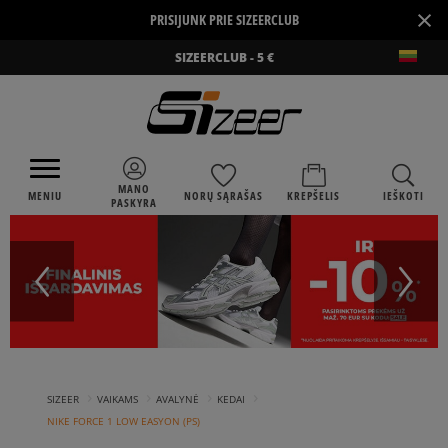
×
PRISIJUNK PRIE SIZEERCLUB
SIZEERCLUB - 5 €
MANO
MENIU
NORŲ SĄRAŠAS
KREPŠELIS
IEŠKOTI
PASKYRA
›
›
›
›
SIZEER
VAIKAMS
AVALYNĖ
KEDAI
NIKE FORCE 1 LOW EASYON (PS)