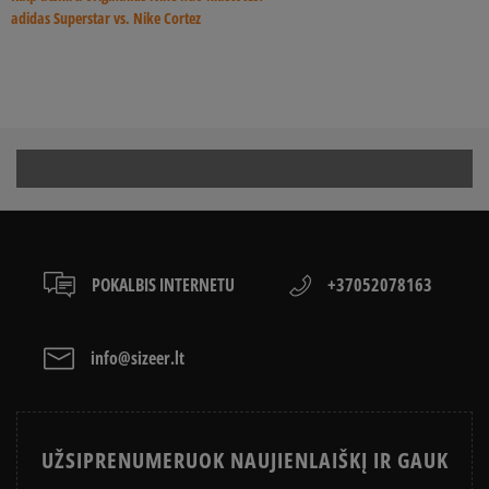
adidas Superstar vs. Nike Cortez
batai turėtų tapti neatskiriama visumos dalimi. Tačiau vis dar
trumpesniu kirpimu ir juodos bei pilkos spalvos Nike Killshot 2
svarbiausia…
batus. Sukelia įspūdį, tiesa?
POKALBIS INTERNETU
+37052078163
info@sizeer.lt
UŽSIPRENUMERUOK NAUJIENLAIŠKĮ IR GAUK