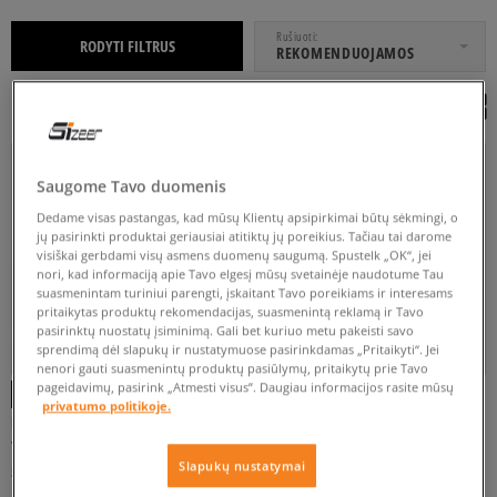
NUO
IKI
Rušiuoti
RODYTI FILTRUS
REKOMENDUOJAMOS
Saugome Tavo duomenis
32
33
33,5
34
35
Dedame visas pastangas, kad mūsų Klientų apsipirkimai būtų sėkmingi, o
jų pasirinkti produktai geriausiai atitiktų jų poreikius. Tačiau tai darome
Rodyti daugiau
visiškai gerbdami visų asmens duomenų saugumą. Spustelk „OK“, jei
nori, kad informaciją apie Tavo elgesį mūsų svetainėje naudotume Tau
suasmenintam turiniui parengti, įskaitant Tavo poreikiams ir interesams
pritaikytas produktų rekomendacijas, suasmenintą reklamą ir Tavo
pasirinktų nuostatų įsiminimą. Gali bet kuriuo metu pakeisti savo
BALTA
JUODA
MĖLYNA
ŽALIA
sprendimą dėl slapukų ir nustatymuose pasirinkdamas „Pritaikyti“. Jei
nenori gauti suasmenintų produktų pasiūlymų, pritaikytų prie Tavo
pageidavimų, pasirink „Atmesti visus”. Daugiau informacijos rasite mūsų
privatumo politikoje.
NIKE KILLSHOT 2 LEATHER
NIKE KILLSHOT 2 LEATHER
FILTRUOTI
vyrams
vyrams
Slapukų nustatymai
59 €
64 €
95 €
95 €