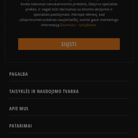
kodas taikomas nenukainotoms prekėms, išskyrus specialias
prekes, ir negali būti derinamas su kitomis akcijomis ir
specialiais pasiūlymais. Atkreipk dėmesį, kad
užsiprenumeruodamas naujienlaiškį, sutinki gauti marketingo
Išsamiau – taisyklėse.
informaciją.
PAGALBA
TAISYKLĖS IR NAUDOJIMO TVARKA
APIE MUS
PATARIMAI