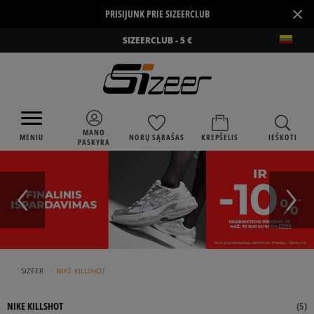
×
PRISIJUNK PRIE SIZEERCLUB
SIZEERCLUB - 5 €
MANO
MENIU
NORŲ SĄRAŠAS
KREPŠELIS
IEŠKOTI
PASKYRA
›
SIZEER
NIKE KILLSHOT
NIKE KILLSHOT
(
5
)