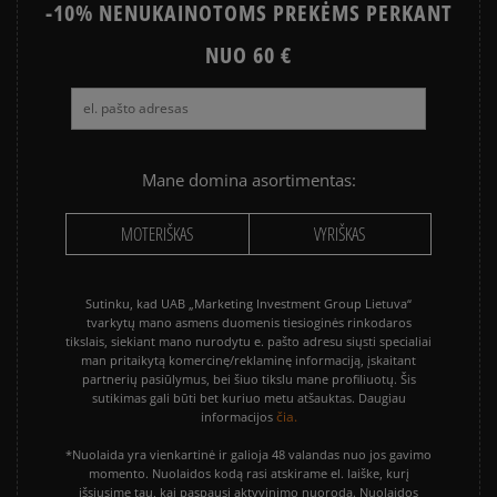
-10% NENUKAINOTOMS PREKĖMS PERKANT
NUO 60 €
Mane domina asortimentas:
MOTERIŠKAS
VYRIŠKAS
Sutinku, kad UAB „Marketing Investment Group Lietuva“
tvarkytų mano asmens duomenis tiesioginės rinkodaros
tikslais, siekiant mano nurodytu e. pašto adresu siųsti specialiai
man pritaikytą komercinę/reklaminę informaciją, įskaitant
partnerių pasiūlymus, bei šiuo tikslu mane profiliuotų. Šis
sutikimas gali būti bet kuriuo metu atšauktas. Daugiau
čia.
informacijos
*Nuolaida yra vienkartinė ir galioja 48 valandas nuo jos gavimo
momento. Nuolaidos kodą rasi atskirame el. laiške, kurį
išsiųsime tau, kai paspausi aktyvinimo nuorodą. Nuolaidos