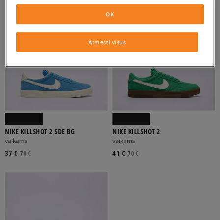
ATŽYMĖTI VISUS
OK
Atmesti visus
NIKE KILLSHOT 2 SDE BG
NIKE KILLSHOT 2
vaikams
vaikams
37 €
41 €
70 €
70 €