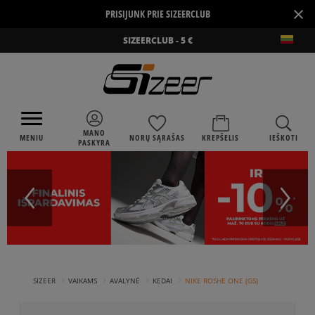
×
PRISIJUNK PRIE SIZEERCLUB
SIZEERCLUB - 5 €
MANO
MENIU
NORŲ SĄRAŠAS
KREPŠELIS
IEŠKOTI
PASKYRA
›
›
›
›
SIZEER
VAIKAMS
AVALYNĖ
KEDAI
NIKE ROSHE ONE (GS)