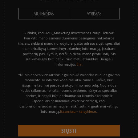
MOTERIŠKAS
VYRIŠKAS
Sutinku, kad UAB „Marketing Investment Group Lietuva“
tvarkytų mano asmens duomenis tiesioginės rinkodaros
tikslais, siekiant mano nurodytu e. pašto adresu siųsti specialiai
man pritaikytą komercinę/reklaminę informaciją, įskaitant
partnerių pasiūlymus, bei šiuo tikslu mane profiliuotų. Šis
sutikimas gali būti bet kuriuo metu atšauktas. Daugiau
čia.
informacijos
*Nuolaida yra vienkartinė ir galioja 48 valandas nuo jos gavimo
momento. Nuolaidos kodą rasi atskirame el. laiške, kurį
išsiųsime tau, kai paspausi aktyvinimo nuorodą. Nuolaidos
kodas taikomas nenukainotoms prekėms, išskyrus specialias
prekes, ir negali būti derinamas su kitomis akcijomis ir
specialiais pasiūlymais. Atkreipk dėmesį, kad
užsiprenumeruodamas naujienlaiškį, sutinki gauti marketingo
Išsamiau – taisyklėse.
informaciją.