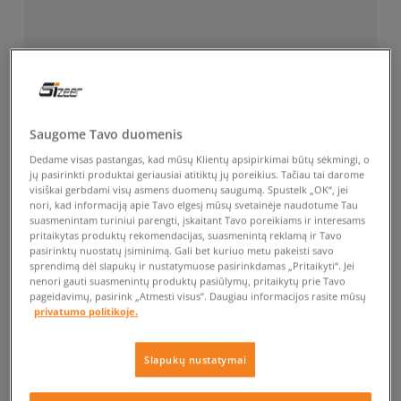
Saugome Tavo duomenis
Dedame visas pastangas, kad mūsų Klientų apsipirkimai būtų sėkmingi, o
jų pasirinkti produktai geriausiai atitiktų jų poreikius. Tačiau tai darome
visiškai gerbdami visų asmens duomenų saugumą. Spustelk „OK“, jei
nori, kad informaciją apie Tavo elgesį mūsų svetainėje naudotume Tau
suasmenintam turiniui parengti, įskaitant Tavo poreikiams ir interesams
pritaikytas produktų rekomendacijas, suasmenintą reklamą ir Tavo
pasirinktų nuostatų įsiminimą. Gali bet kuriuo metu pakeisti savo
sprendimą dėl slapukų ir nustatymuose pasirinkdamas „Pritaikyti“. Jei
nenori gauti suasmenintų produktų pasiūlymų, pritaikytų prie Tavo
pageidavimų, pasirink „Atmesti visus”. Daugiau informacijos rasite mūsų
privatumo politikoje.
Slapukų nustatymai