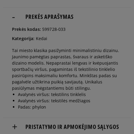
36
23 cm
PREKĖS APRAŠYMAS
Pranešti man
Prekės kodas:
599728-033
36,5
23,5 cm
Pranešti man
Kategorija:
Kedai
Tai miesto klasika pasižyminti minimalistiniu dizainu.
37,5
23,5 cm
Pranešti man
Jaunimo pamėgtas paprastas, švaraus ir asketiško
dizaino modelis. Nepaprastai lengvas ir kvėpuojantis
sportbačių viršus, pagamintas iš tekstilinio tinklelio
38
24 cm
Pranešti man
pasirūpins maksimaliu komfortu. Minkštas padas su
pagalvėle užtikrina puikią savijautą. Unikalus
pasiūlymas mėgstantiems būti stilingu.
38,5
24 cm
Pranešti man
Avalynės viršus: tekstilins tinklelis
Avalynės viršus: tekstilės medžiagos
Padas: phylon
39
24,5 cm
Pranešti man
PRISTATYMO IR APMOKĖJIMO SĄLYGOS
40
25 cm
Pranešti man