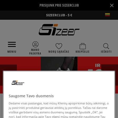
×
PRISIJUNK PRIE SIZEERCLUB
SIZEERCLUB - 5 €
MANO
MENIU
NORŲ SĄRAŠAS
KREPŠELIS
IEŠKOTI
PASKYRA
Saugome Tavo duomenis
›
SIZEER
NIKE SB CHARGE SUEDE
Dedame visas pastangas, kad mūsų Klientų apsipirkimai būtų sėkmingi, o
jų pasirinkti produktai geriausiai atitiktų jų poreikius. Tačiau tai darome
visiškai gerbdami visų asmens duomenų saugumą. Spustelk „OK“, jei
nori, kad informaciją apie Tavo elgesį mūsų svetainėje naudotume Tau