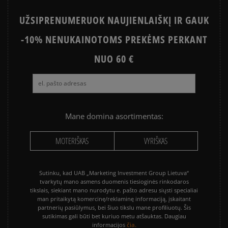
UŽSIPRENUMERUOK NAUJIENLAIŠKĮ IR GAUK
-10% NENUKAINOTOMS PREKĖMS PERKANT
NUO 60 €
Mane domina asortimentas:
MOTERIŠKAS
VYRIŠKAS
Sutinku, kad UAB „Marketing Investment Group Lietuva“
tvarkytų mano asmens duomenis tiesioginės rinkodaros
tikslais, siekiant mano nurodytu e. pašto adresu siųsti specialiai
man pritaikytą komercinę/reklaminę informaciją, įskaitant
partnerių pasiūlymus, bei šiuo tikslu mane profiliuotų. Šis
sutikimas gali būti bet kuriuo metu atšauktas. Daugiau
čia.
informacijos