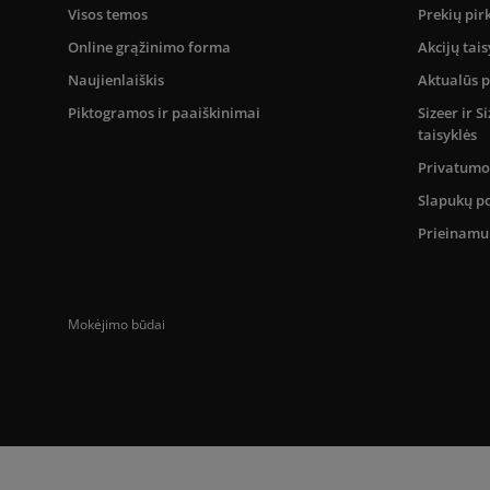
Visos temos
Prekių pir
Online grąžinimo forma
Akcijų tais
Naujienlaiškis
Aktualūs 
Piktogramos ir paaiškinimai
Sizeer ir 
taisyklės
Privatumo 
Slapukų po
Prieinam
Mokėjimo būdai