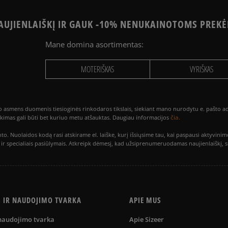
UJIENLAIŠKĮ IR GAUK -10% NENUKAINOTOMS PREKĖ
Mane domina asortimentas:
MOTERIŠKAS
VYRIŠKAS
smens duomenis tiesioginės rinkodaros tikslais, siekiant mano nurodytu e. pašto adre
čia.
utikimas gali būti bet kuriuo metu atšauktas. Daugiau informacijos
to. Nuolaidos kodą rasi atskirame el. laiške, kurį išsiųsime tau, kai paspausi akty
is ir specialiais pasiūlymais. Atkreipk dėmesį, kad užsiprenumeruodamas naujienlaiškį, 
S IR NAUDOJIMO TVARKA
APIE MUS
 naudojimo tvarka
Apie Sizeer