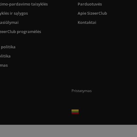
kimo-pardavimo taisyklės
Parduotuvės
yklės ir sąlygos
Apie SizeerClub
pasiūlymai
Kontaktai
SizeerClub programėlės
politika
litika
umas
Pristatymas
Prekes pristatome tik Lietuvos Respubli