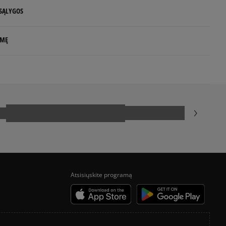
 SĄLYGOS
 NUO 60 €
LMĘ
d.d.
rs
rlands
e
.com
uktas dar neturi atsiliepimų
siskaitymų sistema, apjungianti skirtingus atsiskaitymo būdus:
ktroninę bankininkystę, grynaisiais ir kitus būdus.
a sistema, leidžianti atsiskaityti VISA, MasterCard, Maestro,
Atsisiųskite programą
nėmis ir debeto kortelėmis bei kitais būdais.
ekes - tai galimybė sumokėti už prekes kurjeriui kortele
yra papildomai apmokestinama 3 €.