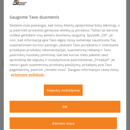
NIKE WMNS AIR HUARACHE
RUN PRM
Saugome Tavo duomenis
moterims, kedai
Dedame visas pastangas, kad mūsų Klientų apsipirkimai būtų sėkmingi, o
jų pasirinkti produktai geriausiai atitiktų jų poreikius. Tačiau tai darome
visiškai gerbdami visų asmens duomenų saugumą. Spustelk „OK“, jei
0.0
(
0
)
nori, kad informaciją apie Tavo elgesį mūsų svetainėje naudotume Tau
suasmenintam turiniui parengti, įskaitant Tavo poreikiams ir interesams
49,99
€
pritaikytas produktų rekomendacijas, suasmenintą reklamą ir Tavo
pasirinktų nuostatų įsiminimą. Gali bet kuriuo metu pakeisti savo
sprendimą dėl slapukų ir nustatymuose pasirinkdamas „Pritaikyti“. Jei
+ 50 tšk.
SizeerClub
nenori gauti suasmenintų produktų pasiūlymų, pritaikytų prie Tavo
pageidavimų, pasirink „Atmesti visus”. Daugiau informacijos rasite mūsų
privatumo politikoje.
Prekė neprieinama
Slapukų nustatymai
Jei prekė vėl bus sandėlyje, gausi pranešimą iš mūsų.
OK
Pasirinkti dydį
Atmesti visus
EU dydžiai
US dydžiai
PATIKRINK PRIEINAMUMĄ PARDUOTUVĖJE