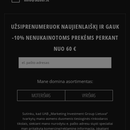
NIKE AIR MAX
CONVERSE CHUCK TAYLOR ALL
STAR
UŽSIPRENUMERUOK NAUJIENLAIŠKĮ IR GAUK
PUMA PALERMO
PUMA SPEEDCAT
-10% NENUKAINOTOMS PREKĖMS PERKANT
NEW BALANCE 740
NIKE BLAZER
NEW BALANCE 9060
NUO 60 €
SALOMON EVR
VANS KNU SKOOL
VANS OLD SKOOL
Mane domina asortimentas:
MOTERIŠKAS
VYRIŠKAS
Sutinku, kad UAB „Marketing Investment Group Lietuva“
tvarkytų mano asmens duomenis tiesioginės rinkodaros
tikslais, siekiant mano nurodytu e. pašto adresu siųsti specialiai
man pritaikytą komercinę/reklaminę informaciją, įskaitant