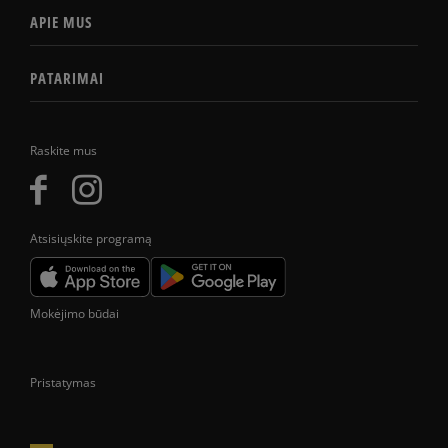
APIE MUS
PATARIMAI
Raskite mus
Atsisiųskite programą
Mokėjimo būdai
Pristatymas
Prekes pristatome tik Lietuvos Respublikos teritorijoje