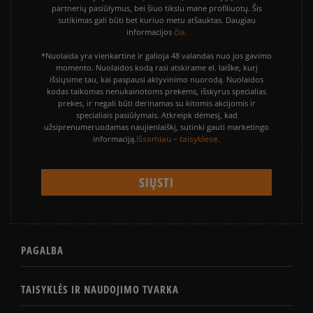
partnerių pasiūlymus, bei šiuo tikslu mane profiliuotų. Šis
sutikimas gali būti bet kuriuo metu atšauktas. Daugiau
čia.
informacijos
*Nuolaida yra vienkartinė ir galioja 48 valandas nuo jos gavimo
momento. Nuolaidos kodą rasi atskirame el. laiške, kurį
išsiųsime tau, kai paspausi aktyvinimo nuorodą. Nuolaidos
kodas taikomas nenukainotoms prekėms, išskyrus specialias
prekes, ir negali būti derinamas su kitomis akcijomis ir
specialiais pasiūlymais. Atkreipk dėmesį, kad
užsiprenumeruodamas naujienlaiškį, sutinki gauti marketingo
Išsamiau – taisyklėse.
informaciją.
PAGALBA
TAISYKLĖS IR NAUDOJIMO TVARKA