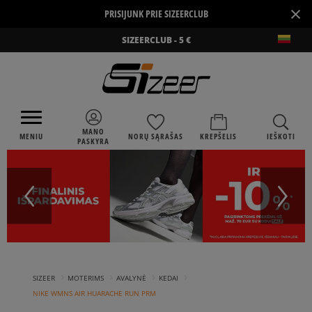
×
PRISIJUNK PRIE SIZEERCLUB
SIZEERCLUB - 5 €
MANO
MENIU
NORŲ SĄRAŠAS
KREPŠELIS
IEŠKOTI
PASKYRA
›
›
›
›
SIZEER
MOTERIMS
AVALYNĖ
KEDAI
NIKE WMNS AIR HUARACHE RUN PRM