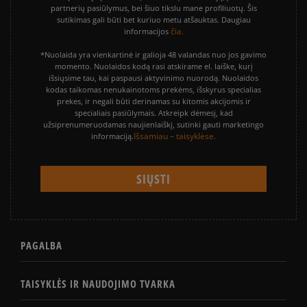
partnerių pasiūlymus, bei šiuo tikslu mane profiliuotų. Šis
sutikimas gali būti bet kuriuo metu atšauktas. Daugiau
čia.
informacijos
*Nuolaida yra vienkartinė ir galioja 48 valandas nuo jos gavimo
momento. Nuolaidos kodą rasi atskirame el. laiške, kurį
išsiųsime tau, kai paspausi aktyvinimo nuorodą. Nuolaidos
kodas taikomas nenukainotoms prekėms, išskyrus specialias
prekes, ir negali būti derinamas su kitomis akcijomis ir
specialiais pasiūlymais. Atkreipk dėmesį, kad
užsiprenumeruodamas naujienlaiškį, sutinki gauti marketingo
Išsamiau – taisyklėse.
informaciją.
PAGALBA
TAISYKLĖS IR NAUDOJIMO TVARKA