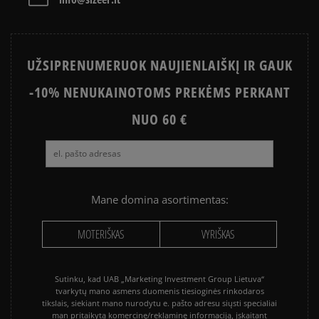
NIKE AIR MAX
CONVERSE CHUCK TAYLOR ALL
STAR
UŽSIPRENUMERUOK NAUJIENLAIŠKĮ IR GAUK
PUMA PALERMO
PUMA SPEEDCAT
-10% NENUKAINOTOMS PREKĖMS PERKANT
NEW BALANCE 740
NIKE BLAZER
NEW BALANCE 9060
NUO 60 €
SALOMON EVR
VANS KNU SKOOL
VANS OLD SKOOL
Mane domina asortimentas:
MOTERIŠKAS
VYRIŠKAS
Sutinku, kad UAB „Marketing Investment Group Lietuva“
tvarkytų mano asmens duomenis tiesioginės rinkodaros
tikslais, siekiant mano nurodytu e. pašto adresu siųsti specialiai
man pritaikytą komercinę/reklaminę informaciją, įskaitant