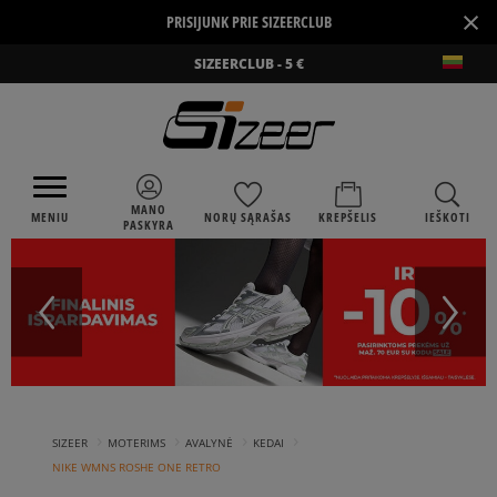
×
PRISIJUNK PRIE SIZEERCLUB
SIZEERCLUB - 5 €
MANO
MENIU
NORŲ SĄRAŠAS
KREPŠELIS
IEŠKOTI
PASKYRA
›
›
›
›
SIZEER
MOTERIMS
AVALYNĖ
KEDAI
NIKE WMNS ROSHE ONE RETRO