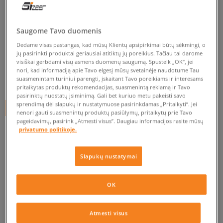
NIKE WMNS ROSHE ONE
RETRO
Saugome Tavo duomenis
moterims, kedai
Dedame visas pastangas, kad mūsų Klientų apsipirkimai būtų sėkmingi, o
jų pasirinkti produktai geriausiai atitiktų jų poreikius. Tačiau tai darome
0.0
(
0
)
visiškai gerbdami visų asmens duomenų saugumą. Spustelk „OK“, jei
nori, kad informaciją apie Tavo elgesį mūsų svetainėje naudotume Tau
44,95
€
suasmenintam turiniui parengti, įskaitant Tavo poreikiams ir interesams
pritaikytas produktų rekomendacijas, suasmenintą reklamą ir Tavo
pasirinktų nuostatų įsiminimą. Gali bet kuriuo metu pakeisti savo
sprendimą dėl slapukų ir nustatymuose pasirinkdamas „Pritaikyti“. Jei
+ 45 tšk.
SizeerClub
nenori gauti suasmenintų produktų pasiūlymų, pritaikytų prie Tavo
pageidavimų, pasirink „Atmesti visus”. Daugiau informacijos rasite mūsų
privatumo politikoje.
Prekė neprieinama
Slapukų nustatymai
Jei prekė vėl bus sandėlyje, gausi pranešimą iš mūsų.
OK
Pasirinkti dydį
Atmesti visus
EU dydžiai
US dydžiai
PATIKRINK PRIEINAMUMĄ PARDUOTUVĖJE