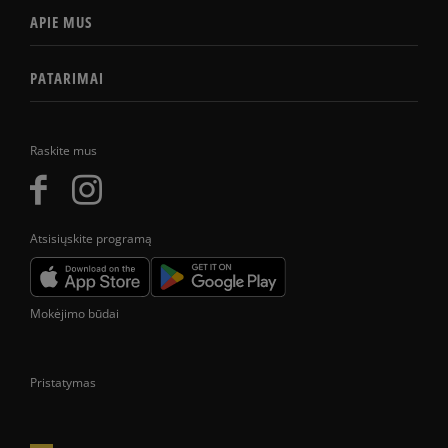
APIE MUS
PATARIMAI
Raskite mus
Atsisiųskite programą
Mokėjimo būdai
Pristatymas
Prekes pristatome tik Lietuvos Respublikos teritorijoje