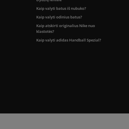
Kaip valyti batus iš nubuko?
Kaip valyti odinius batus?
Kaip atskirti originalius Nike nuo
klastotės?
Kaip valyti adidas Handball Spezial?
kos teritorijoje