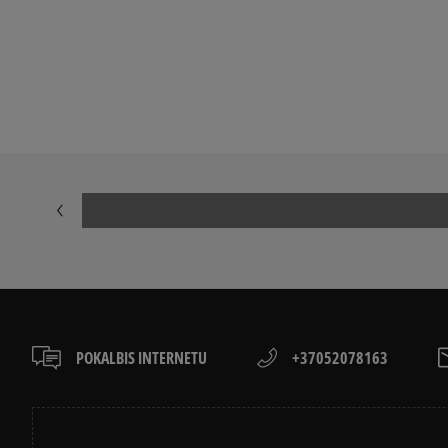
Peržiūrėkite populiarias moteriškų kedai kolekcijas:
NIKE AIR FORCE 1
ADIDAS SAMB
NIKE DUNK
NIKE CORTEZ
NEW BALANCE 530
AIR JORDAN
PUMA PALERMO
PUMA SPEED
NEW BALANCE 9060
SALOMON EV
POKALBIS INTERNETU
+37052078163