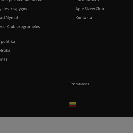
yklės ir sąlygos
Apie SizeerClub
pasiūlymai
Kontaktai
SizeerClub programėlės
politika
litika
umas
Pristatymas
Prekes pristatome tik Lietuvos Respubli