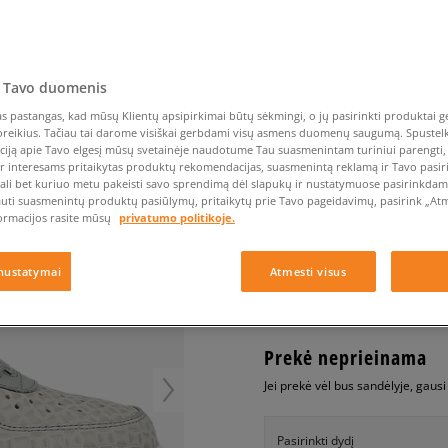
Nike Air Max TL 2.5
Liemens rankinė
Vans
Confront
Champion
EMU Australia
Converse Chuck Taylor
Vans
Batų priežiūra
Liemens rankinė
All Star
Havaianas
Skrybėlės
Converse
Confront
Ellesse
Skrybėlės
Converse Chuck 70
Saucony
Crocs
Converse
Jansport
Jordan 4
Clarks
Dr. Martens
DC
Jordan
 Tavo duomenis
NIKE WMS AIR FORCE 
Nike Air Max DN8
Dickies
Eastpak
Dickies
Lacoste
 pastangas, kad mūsų Klientų apsipirkimai būtų sėkmingi, o jų pasirinkti produktai ge
moterims, kedai
New Balance 530
poreikius. Tačiau tai darome visiškai gerbdami visų asmens duomenų saugumą. Spustelk 
EMU Australia
Dr. Martens
New Era
ciją apie Tavo elgesį mūsų svetainėje naudotume Tau suasmenintam turiniui parengti, 
New Balance 9060
0.0
(
0
)
ir interesams pritaikytas produktų rekomendacijas, suasmenintą reklamą ir Tavo pasir
Nike Dunk
ali bet kuriuo metu pakeisti savo sprendimą dėl slapukų ir nustatymuose pasirinkdamas
29,99
€
auti suasmenintų produktų pasiūlymų, pritaikytų prie Tavo pageidavimų, pasirink „Atme
Puma Speedcat
ormacijos rasite mūsų
privatumo politikoje.
Puma Suede XL
Puma Palermo
+ 30 tšk.
SizeerClub
nustatymai
Atmesti visus
Asics Gel-NYC Rugged
Prekė neprieinama
Jei prekė vėl bus sandėlyje, gaus
Pasirinkti dydį