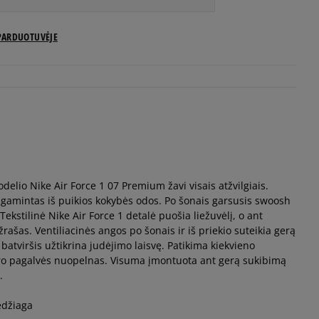
US dydžiai
PARDUOTUVĖJE
Pranešti man
Pranešti man
Pranešti man
odelio Nike Air Force 1 07 Premium žavi visais atžvilgiais.
Pranešti man
 pagamintas iš puikios kokybės odos. Po šonais garsusis swoosh
 Tekstilinė Nike Air Force 1 detalė puošia liežuvėlį, o ant
Pranešti man
žrašas. Ventiliacinės angos po šonais ir iš priekio suteikia gerą
atviršis užtikrina judėjimo laisvę. Patikima kiekvieno
 oro pagalvės nuopelnas. Visuma įmontuota ant gerą sukibimą
Pranešti man
.
edžiaga
Pranešti man