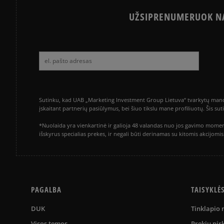
UŽSIPRENUMERUOK NA
Sutinku, kad UAB „Marketing Investment Group Lietuva“ tvarkytų mano a
įskaitant partnerių pasiūlymus, bei šiuo tikslu mane profiliuotų. Šis s
*Nuolaida yra vienkartinė ir galioja 48 valandas nuo jos gavimo momen
išskyrus specialias prekes, ir negali būti derinamas su kitomis akcijom
PAGALBA
TAISYKLĖ
DUK
Tinklapio
Visos temos
Prekių pir