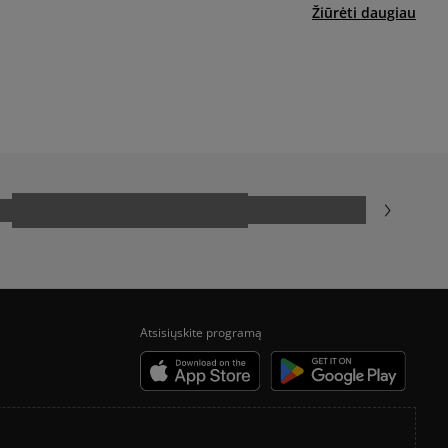
yra papildomai apmokestinama 3 €.
Žiūrėti daugiau
ADIDAS GAZELLE
ADIDAS TAEKWONDO
CONVERSE CHUCK TAYLOR ALL STAR
NIKE BLAZER
VANS OLD SKOOL
Atsisiųskite programą