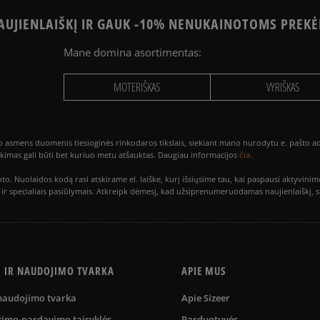
UJIENLAIŠKĮ IR GAUK -10% NENUKAINOTOMS PREKĖ
Mane domina asortimentas:
MOTERIŠKAS
VYRIŠKAS
smens duomenis tiesioginės rinkodaros tikslais, siekiant mano nurodytu e. pašto adre
čia.
utikimas gali būti bet kuriuo metu atšauktas. Daugiau informacijos
to. Nuolaidos kodą rasi atskirame el. laiške, kurį išsiųsime tau, kai paspausi akty
is ir specialiais pasiūlymais. Atkreipk dėmesį, kad užsiprenumeruodamas naujienlaiškį, 
S IR NAUDOJIMO TVARKA
APIE MUS
 naudojimo tvarka
Apie Sizeer
kimo-pardavimo taisyklės
Parduotuvės