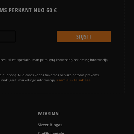
MS PERKANT NUO 60 €
su siųsti specialiai man pritaikytą komercinę/reklaminę informaciją,
vinimo nuorodą. Nuolaidos kodas taikomas nenukainotoms prekėms,
Išsamiau – taisyklėse.
sutinki gauti marketingo informaciją.
PATARIMAI
Sizeer Blogas
Dydžių lentelė