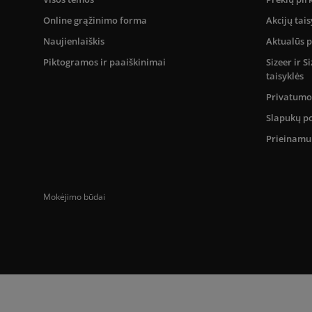
Online grąžinimo forma
Akcijų tais
Naujienlaiškis
Aktualūs 
Piktogramos ir paaiškinimai
Sizeer ir 
taisyklės
Privatumo 
Slapukų po
Prieinam
Mokėjimo būdai