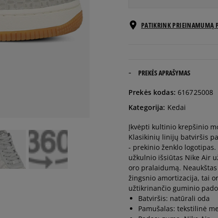
EU dydžiai
PATIKRINK PRIEINAMUMĄ 
36
22,5 cm
36,5
23 cm
PREKĖS APRAŠYMAS
Prekės kodas:
616725008
37,5
23,5 cm
Kategorija:
Kedai
Įkvėpti kultinio krepšinio m
38
24 cm
Klasikinių linijų batviršis
- prekinio ženklo logotipas.
38,5
24,5 cm
užkulnio išsiūtas Nike Air u
oro pralaidumą. Neaukštas b
žingsnio amortizacija, tai
39
25 cm
užtikrinančio guminio pado
Batviršis: natūrali oda
Pamušalas: tekstilinė m
40
25,5 cm