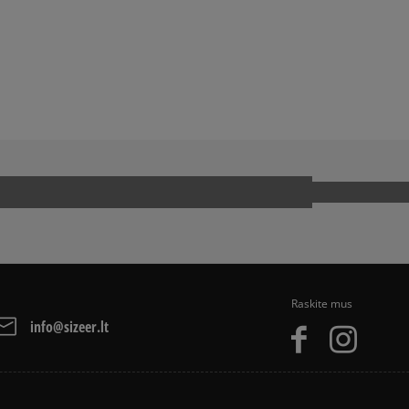
arba grynais. Paslauga 
A
ADIDAS CAMPUS
ADIDAS SUPERSTAR
NIKE AIR MAX
CAT
NEW BALANCE 740
R
VANS KNU SKOOL
Raskite mus
info@sizeer.lt