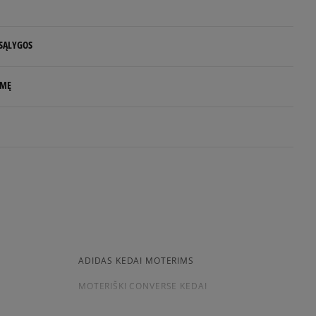
Pranešti man
 SĄLYGOS
Pranešti man
 NUO 60 €
LMĘ
d.d.
rs
rlands
e
.com
uktas dar neturi atsiliepimų
siskaitymų sistema, apjungianti skirtingus atsiskaitymo būdus:
ktroninę bankininkystę, grynaisiais ir kitus būdus.
ADIDAS KEDAI MOTERIMS
a sistema, leidžianti atsiskaityti VISA, MasterCard, Maestro,
MOTERIŠKI CONVERSE KEDAI
nėmis ir debeto kortelėmis bei kitais būdais.
ekes - tai galimybė sumokėti už prekes kurjeriui kortele