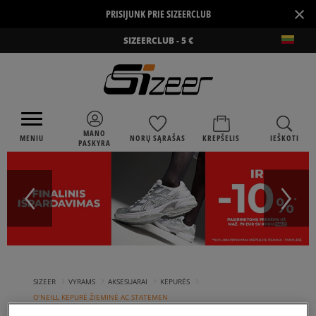
×
PRISIJUNK PRIE SIZEERCLUB
SIZEERCLUB - 5 €
MANO
MENIU
NORŲ SĄRAŠAS
KREPŠELIS
IEŠKOTI
PASKYRA
›
›
›
›
SIZEER
VYRAMS
AKSESUARAI
KEPURĖS
O'NEILL KEPURĖ ŽIEMINĖ AC STATEMEN