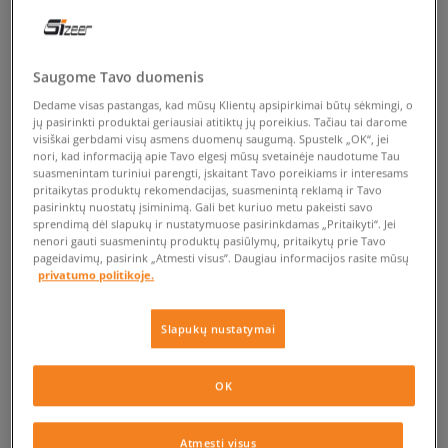
Saugome Tavo duomenis
Dedame visas pastangas, kad mūsų Klientų apsipirkimai būtų sėkmingi, o
jų pasirinkti produktai geriausiai atitiktų jų poreikius. Tačiau tai darome
visiškai gerbdami visų asmens duomenų saugumą. Spustelk „OK“, jei
nori, kad informaciją apie Tavo elgesį mūsų svetainėje naudotume Tau
suasmenintam turiniui parengti, įskaitant Tavo poreikiams ir interesams
pritaikytas produktų rekomendacijas, suasmenintą reklamą ir Tavo
pasirinktų nuostatų įsiminimą. Gali bet kuriuo metu pakeisti savo
sprendimą dėl slapukų ir nustatymuose pasirinkdamas „Pritaikyti“. Jei
nenori gauti suasmenintų produktų pasiūlymų, pritaikytų prie Tavo
pageidavimų, pasirink „Atmesti visus”. Daugiau informacijos rasite mūsų
privatumo politikoje.
Slapukų nustatymai
OK
Atmesti visus