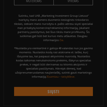
MOTERIŠKAS
VYRIŠKAS
Sutinku, kad UAB „Marketing Investment Group Lietuva“
tvarkytų mano asmens duomenis tiesioginės rinkodaros
tikslais, siekiant mano nurodytu e. pašto adresu siųsti specialiai
man pritaikytą komercinę/reklaminę informaciją, įskaitant
partnerių pasiūlymus, bei šiuo tikslu mane profiliuotų. Šis
sutikimas gali būti bet kuriuo metu atšauktas. Daugiau
čia.
informacijos
*Nuolaida yra vienkartinė ir galioja 48 valandas nuo jos gavimo
momento. Nuolaidos kodą rasi atskirame el. laiške, kurį
išsiųsime tau, kai paspausi aktyvinimo nuorodą. Nuolaidos
kodas taikomas nenukainotoms prekėms, išskyrus specialias
prekes, ir negali būti derinamas su kitomis akcijomis ir
specialiais pasiūlymais. Atkreipk dėmesį, kad
užsiprenumeruodamas naujienlaiškį, sutinki gauti marketingo
Išsamiau – taisyklėse.
informaciją.