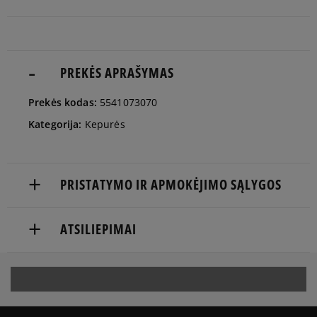
PREKĖS APRAŠYMAS
Prekės kodas:
5541073070
Kategorija:
Kepurės
PRISTATYMO IR APMOKĖJIMO SĄLYGOS
NEMOKAMAS PRISTATYMAS NUO 60 €
ATSILIEPIMAI
Prekės pristatomos per 2-6 d.d.
Produktas dar neturi atsiliepimų
Pristatymas:
kurjeriu