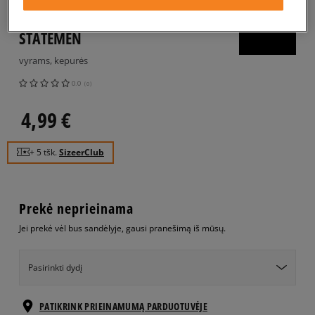
O'NEILL KEPURĖ ŽIEMINĖ AC
STATEMEN
vyrams, kepurės
0.0
(
0
)
4,99
€
+ 5 tšk.
SizeerClub
Prekė neprieinama
Jei prekė vėl bus sandėlyje, gausi pranešimą iš mūsų.
Pasirinkti dydį
PATIKRINK PRIEINAMUMĄ PARDUOTUVĖJE
ONE SIZE
Pranešti man