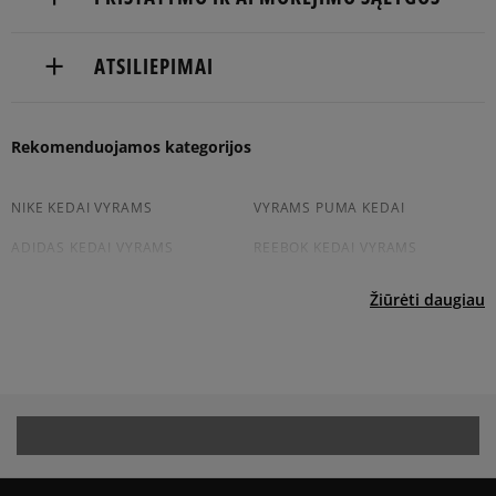
NEMOKAMAS PRISTATYMAS NUO 60 €
ATSILIEPIMAI
Prekės pristatomos per 2-6 d.d.
Produktas dar neturi atsiliepimų
Rekomenduojamos kategorijos
Pristatymas:
kurjeriu
atsiėmimas parduotuvėje
NIKE KEDAI VYRAMS
VYRAMS PUMA KEDAI
į paštomatą
ADIDAS KEDAI VYRAMS
REEBOK KEDAI VYRAMS
Apmokėjimas:
VYRAMS NEW BALANCE KEDAI
CONVERSE KEDAI VYRAMS
Žiūrėti daugiau
Paysera – elektroninė atsiskaitymų sistema,
apjungianti skirtingus atsiskaitymo būdus: per
Paysera sistemą, elektroninę bankininkystę,
Peržiūrėkite populiarias vyriškų kedai kolekcijas:
grynaisiais ir kitus būdus.
PayPal - Klientų mėgstama sistema, leidžianti
NIKE AIR FORCE 1
ADIDAS HANDBALL SPEZIAL
atsiskaityti VISA, MasterCard, Maestro, American
Express kreditinėmis ir debeto kortelėmis bei kitais
ADIDAS SAMBA
ADIDAS CAMPUS
būdais.
Apmokėjimas atsiimant prekes - tai galimybė