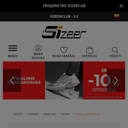
×
PRISIJUNK PRIE SIZEERCLUB
SIZEERCLUB - 5 €
MANO
MENIU
NORŲ SĄRAŠAS
KREPŠELIS
IEŠKOTI
PASKYRA
›
›
›
›
SIZEER
VYRAMS
AVALYNĖ
KEDAI
O'NEILL SWITCH LT