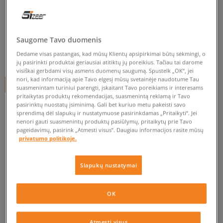
O'NEILL SWITCH LT
vyrams, kedai
0.0
(
0
)
Saugome Tavo duomenis
Dedame visas pastangas, kad mūsų Klientų apsipirkimai būtų sėkmingi, o
20
€
jų pasirinkti produktai geriausiai atitiktų jų poreikius. Tačiau tai darome
visiškai gerbdami visų asmens duomenų saugumą. Spustelk „OK“, jei
nori, kad informaciją apie Tavo elgesį mūsų svetainėje naudotume Tau
+ 20 tšk.
SizeerClub
suasmenintam turiniui parengti, įskaitant Tavo poreikiams ir interesams
pritaikytas produktų rekomendacijas, suasmenintą reklamą ir Tavo
pasirinktų nuostatų įsiminimą. Gali bet kuriuo metu pakeisti savo
sprendimą dėl slapukų ir nustatymuose pasirinkdamas „Pritaikyti“. Jei
Prekė neprieinama
nenori gauti suasmenintų produktų pasiūlymų, pritaikytų prie Tavo
pageidavimų, pasirink „Atmesti visus”. Daugiau informacijos rasite mūsų
Jei prekė vėl bus sandėlyje, gausi pranešimą iš mūsų.
privatumo politikoje.
Slapukų nustatymai
Pasirinkti dydį
EU dydžiai
US dydžiai
PATIKRINK PRIEINAMUMĄ PARDUOTUVĖJE
OK
41
26,5 cm
Pranešti man
Atmesti visus