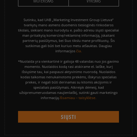
MOTERIŠKAS
VYRIŠKAS
Sutinku, kad UAB „Marketing Investment Group Lietuva“
tvarkytų mano asmens duomenis tiesioginės rinkodaros
tikslais, siekiant mano nurodytu e. pašto adresu siųsti specialiai
man pritaikytą komercinę/reklaminę informaciją, įskaitant
partnerių pasiūlymus, bei šiuo tikslu mane profiliuotų. Šis
sutikimas gali būti bet kuriuo metu atšauktas. Daugiau
čia.
informacijos
*Nuolaida yra vienkartinė ir galioja 48 valandas nuo jos gavimo
momento. Nuolaidos kodą rasi atskirame el. laiške, kurį
išsiųsime tau, kai paspausi aktyvinimo nuorodą. Nuolaidos
kodas taikomas nenukainotoms prekėms, išskyrus specialias
prekes, ir negali būti derinamas su kitomis akcijomis ir
specialiais pasiūlymais. Atkreipk dėmesį, kad
užsiprenumeruodamas naujienlaiškį, sutinki gauti marketingo
Išsamiau – taisyklėse.
informaciją.