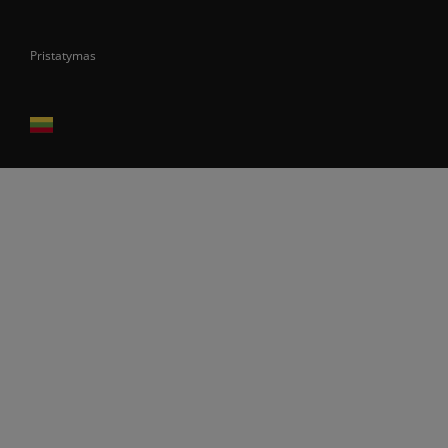
Pristatymas
Prekes pristatome tik Lietuvos Respublikos teritorijoje