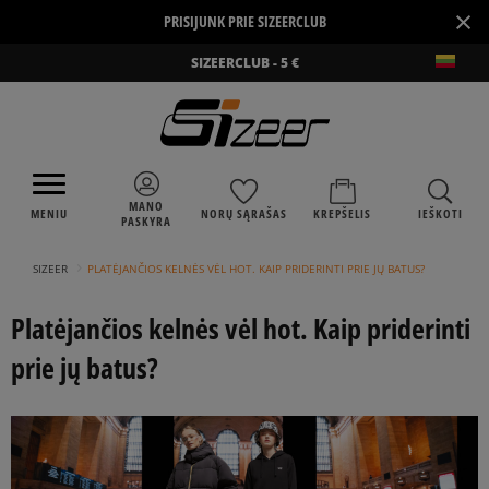
×
PRISIJUNK PRIE SIZEERCLUB
SIZEERCLUB - 5 €
MANO
MENIU
NORŲ SĄRAŠAS
KREPŠELIS
IEŠKOTI
PASKYRA
›
SIZEER
PLATĖJANČIOS KELNĖS VĖL HOT. KAIP PRIDERINTI PRIE JŲ BATUS?
Platėjančios kelnės vėl hot. Kaip priderinti
prie jų batus?