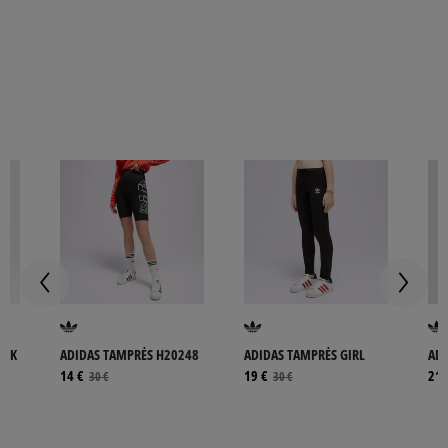
RACK
ADIDAS TAMPRĖS H20248
ADIDAS TAMPRĖS GIRL
ADI
PAN
14
€
19
€
21
30
€
30
€