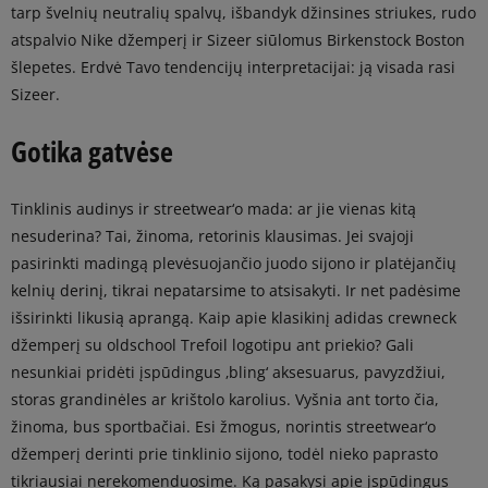
tarp švelnių neutralių spalvų, išbandyk džinsines striukes, rudo
atspalvio Nike džemperį ir Sizeer siūlomus Birkenstock Boston
šlepetes. Erdvė Tavo tendencijų interpretacijai: ją visada rasi
Sizeer.
Gotika gatvėse
Tinklinis audinys ir streetwear‘o mada: ar jie vienas kitą
nesuderina? Tai, žinoma, retorinis klausimas. Jei svajoji
pasirinkti madingą plevėsuojančio juodo sijono ir platėjančių
kelnių derinį, tikrai nepatarsime to atsisakyti. Ir net padėsime
išsirinkti likusią aprangą. Kaip apie klasikinį adidas crewneck
džemperį su oldschool Trefoil logotipu ant priekio? Gali
nesunkiai pridėti įspūdingus ‚bling‘ aksesuarus, pavyzdžiui,
storas grandinėles ar krištolo karolius. Vyšnia ant torto čia,
žinoma, bus sportbačiai. Esi žmogus, norintis streetwear‘o
džemperį derinti prie tinklinio sijono, todėl nieko paprasto
tikriausiai nerekomenduosime. Ką pasakysi apie įspūdingus