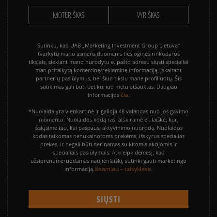
MOTERIŠKAS
VYRIŠKAS
Sutinku, kad UAB „Marketing Investment Group Lietuva“
tvarkytų mano asmens duomenis tiesioginės rinkodaros
tikslais, siekiant mano nurodytu e. pašto adresu siųsti specialiai
man pritaikytą komercinę/reklaminę informaciją, įskaitant
partnerių pasiūlymus, bei šiuo tikslu mane profiliuotų. Šis
sutikimas gali būti bet kuriuo metu atšauktas. Daugiau
čia.
informacijos
*Nuolaida yra vienkartinė ir galioja 48 valandas nuo jos gavimo
momento. Nuolaidos kodą rasi atskirame el. laiške, kurį
išsiųsime tau, kai paspausi aktyvinimo nuorodą. Nuolaidos
kodas taikomas nenukainotoms prekėms, išskyrus specialias
prekes, ir negali būti derinamas su kitomis akcijomis ir
specialiais pasiūlymais. Atkreipk dėmesį, kad
užsiprenumeruodamas naujienlaiškį, sutinki gauti marketingo
Išsamiau – taisyklėse.
informaciją.