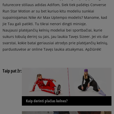
futurecore stiliaus adidas Adifom, šiek tiek pašėlęs Converse
Run Star Motion ar su bet kuriuo kitu modeliu sunkiai
supainiojamas Nike Air Max Uptempo modelis? Manome, kad
jie Tau gali patikti. Tu tikrai nenori dingti minioje.
Naujausi platėjančių kelnių modeliai bei sportbačiai, kurie
sukurs tobulą derinį su jais, jau laukia Tavęs Sizeer. Jei vis dar
svarstai, kokie batai geriausiai atrodys prie platėjančių kelnių,
parduotuvėse ar online Tavęs laukia atsakymas. Apžiūrėk!
Taip pat žr:
Kaip derinti plačias kelnes?