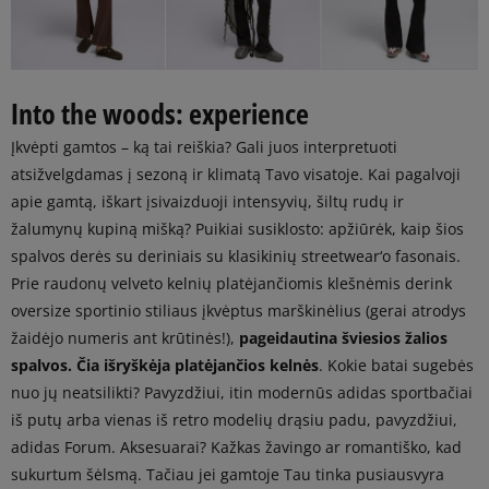
Into the woods: experience
Įkvėpti gamtos – ką tai reiškia? Gali juos interpretuoti
atsižvelgdamas į sezoną ir klimatą Tavo visatoje. Kai pagalvoji
apie gamtą, iškart įsivaizduoji intensyvių, šiltų rudų ir
žalumynų kupiną mišką? Puikiai susiklosto: apžiūrėk, kaip šios
spalvos derės su deriniais su klasikinių streetwear‘o fasonais.
Prie raudonų velveto kelnių platėjančiomis klešnėmis derink
oversize sportinio stiliaus įkvėptus marškinėlius (gerai atrodys
žaidėjo numeris ant krūtinės!),
pageidautina šviesios žalios
spalvos. Čia išryškėja platėjančios kelnės
. Kokie batai sugebės
nuo jų neatsilikti? Pavyzdžiui, itin modernūs adidas sportbačiai
iš putų arba vienas iš retro modelių drąsiu padu, pavyzdžiui,
adidas Forum. Aksesuarai? Kažkas žavingo ar romantiško, kad
sukurtum šėlsmą. Tačiau jei gamtoje Tau tinka pusiausvyra