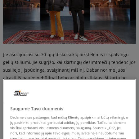
Jie asocijuojasi su 70-ųjų disko šokių aikštelėmis ir spalvingu
gėlių stiliumi. Jie sugrįžo, kai skirtingų dešimtmečių tendencijos
susiliejo į įspūdingą, svaiginantį mišinį. Dabar norime juos
atrasti iš naujo: nebūtinai boho ar hipių stiliaus, šį kartą be
blizgučių. Grafinis minimalizmas, įkvėptas gatvės meno,
prislopintas vaizdas, pagrįstas neutraliais, o gal šiek tiek
gotikinio žavesio? Su kuo derinti platėjančias kelnes? Kokie
Saugome Tavo duomenis
batai ir aksesuarai čia tiks geriausiai? Atsakome!
Dedame visas pastangas, kad mūsų Klientų apsipirkimai būtų sėkmingi, o
Oldschool never dies
jų pasirinkti produktai geriausiai atitiktų jų poreikius. Tačiau tai darome
visiškai gerbdami visų asmens duomenų saugumą. Spustelk „OK“, jei
nori, kad informaciją apie Tavo elgesį mūsų svetainėje naudotume Tau
suasmenintam turiniui parengti, įskaitant Tavo poreikiams ir interesams