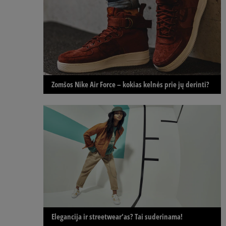
Zomšos Nike Air Force – kokias kelnės prie jų derinti?
Elegancija ir streetwear‘as? Tai suderinama!