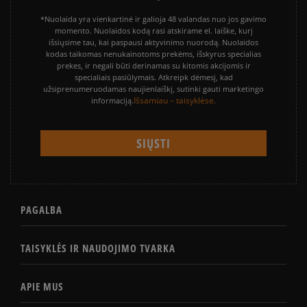
*Nuolaida yra vienkartinė ir galioja 48 valandas nuo jos gavimo
momento. Nuolaidos kodą rasi atskirame el. laiške, kurį
išsiųsime tau, kai paspausi aktyvinimo nuorodą. Nuolaidos
kodas taikomas nenukainotoms prekėms, išskyrus specialias
prekes, ir negali būti derinamas su kitomis akcijomis ir
specialiais pasiūlymais. Atkreipk dėmesį, kad
užsiprenumeruodamas naujienlaiškį, sutinki gauti marketingo
Išsamiau – taisyklėse.
informaciją.
PAGALBA
TAISYKLĖS IR NAUDOJIMO TVARKA
APIE MUS