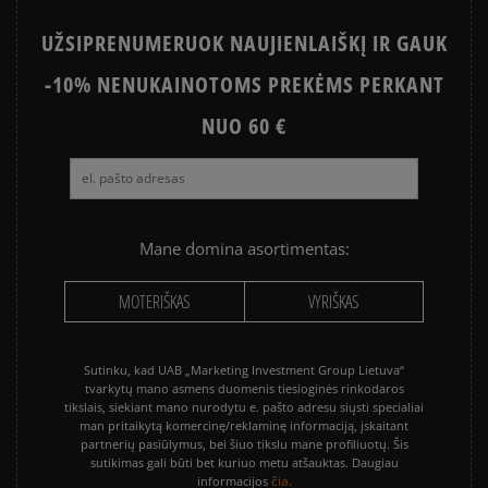
UŽSIPRENUMERUOK NAUJIENLAIŠKĮ IR GAUK
-10% NENUKAINOTOMS PREKĖMS PERKANT
NUO 60 €
Mane domina asortimentas:
MOTERIŠKAS
VYRIŠKAS
Sutinku, kad UAB „Marketing Investment Group Lietuva“
tvarkytų mano asmens duomenis tiesioginės rinkodaros
tikslais, siekiant mano nurodytu e. pašto adresu siųsti specialiai
man pritaikytą komercinę/reklaminę informaciją, įskaitant
partnerių pasiūlymus, bei šiuo tikslu mane profiliuotų. Šis
sutikimas gali būti bet kuriuo metu atšauktas. Daugiau
čia.
informacijos