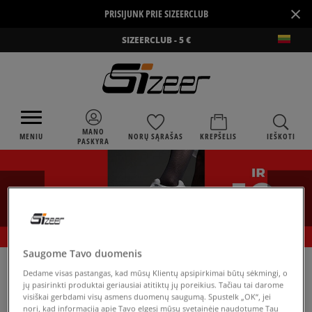
×
PRISIJUNK PRIE SIZEERCLUB
SIZEERCLUB - 5 €
MANO
MENIU
NORŲ SĄRAŠAS
KREPŠELIS
IEŠKOTI
PASKYRA
Saugome Tavo duomenis
›
SIZEER
PUMA BREAKER HI GUM
Dedame visas pastangas, kad mūsų Klientų apsipirkimai būtų sėkmingi, o
jų pasirinkti produktai geriausiai atitiktų jų poreikius. Tačiau tai darome
visiškai gerbdami visų asmens duomenų saugumą. Spustelk „OK“, jei
nori, kad informaciją apie Tavo elgesį mūsų svetainėje naudotume Tau