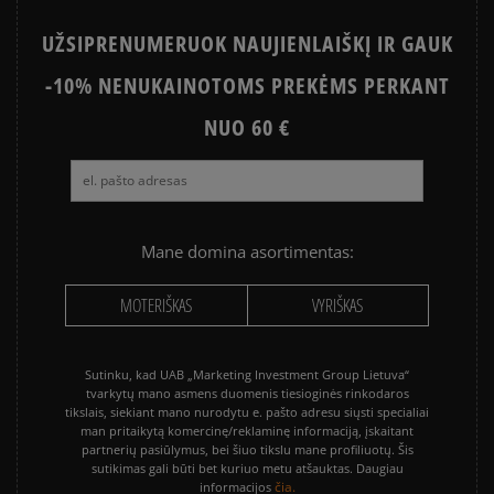
UŽSIPRENUMERUOK NAUJIENLAIŠKĮ IR GAUK
-10% NENUKAINOTOMS PREKĖMS PERKANT
NUO 60 €
Mane domina asortimentas:
MOTERIŠKAS
VYRIŠKAS
Sutinku, kad UAB „Marketing Investment Group Lietuva“
tvarkytų mano asmens duomenis tiesioginės rinkodaros
tikslais, siekiant mano nurodytu e. pašto adresu siųsti specialiai
man pritaikytą komercinę/reklaminę informaciją, įskaitant
partnerių pasiūlymus, bei šiuo tikslu mane profiliuotų. Šis
sutikimas gali būti bet kuriuo metu atšauktas. Daugiau
čia.
informacijos