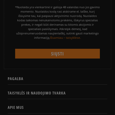
*Nuolaida yra vienkartinė ir galioja 48 valandas nuo jos gavimo
momento. Nuolaidos kodą rasi atskirame el. laiške, kurį
išsiųsime tau, kai paspausi aktyvinimo nuorodą. Nuolaidos
kodas taikomas nenukainotoms prekėms, išskyrus specialias
prekes, ir negali būti derinamas su kitomis akcijomis ir
specialiais pasiūlymais. Atkreipk dėmesį, kad
užsiprenumeruodamas naujienlaiškį, sutinki gauti marketingo
Išsamiau – taisyklėse.
informaciją.
PAGALBA
TAISYKLĖS IR NAUDOJIMO TVARKA
APIE MUS