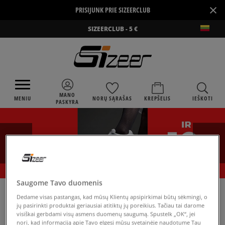
×
PRISIJUNK PRIE SIZEERCLUB
SIZEERCLUB - 5 €
MANO
MENIU
NORŲ SĄRAŠAS
KREPŠELIS
IEŠKOTI
PASKYRA
Saugome Tavo duomenis
›
SIZEER
PUMA CALI STAR
Dedame visas pastangas, kad mūsų Klientų apsipirkimai būtų sėkmingi, o
jų pasirinkti produktai geriausiai atitiktų jų poreikius. Tačiau tai darome
visiškai gerbdami visų asmens duomenų saugumą. Spustelk „OK“, jei
nori, kad informaciją apie Tavo elgesį mūsų svetainėje naudotume Tau